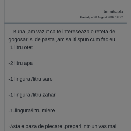
tmmihaela
Postat pe 28 August 2009 19:22
Buna ,am vazut ca te intereseaza o reteta de
gogosari si de pasta ,am sa iti spun cum fac eu .
-1 litru otet
-2 litru apa
-1 lingura /litru sare
-1 lingura /litru zahar
-1-lingura/litru miere
-Asta e baza de plecare ,prepari intr-un vas mai