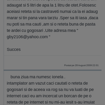
adaugat si 5 litri de apa la 1 litru de otet.Folosesc
aceiasi reteta si la castraveti numai ca la ei adaug
marar si tin pana vara tarziu .Sper sa iti iasa ,daca
nu poti sa ma cauti ,am si o reteta buna de pasta
te ardei cu gogosari .Uite adresa mea ''
gby2106@yahoo.com
''
Succes
Postat pe 28 August 2009 22:01
buna ziua ma numesc ionela .
intamplator am vazut caci cautati o reteta de
gogosari si de aceea va rog sa nu va luati de pe
internet caci eu am incercat un borcan de pe o
reteta de pe internet si nu mi-au iesit s-au imuiat