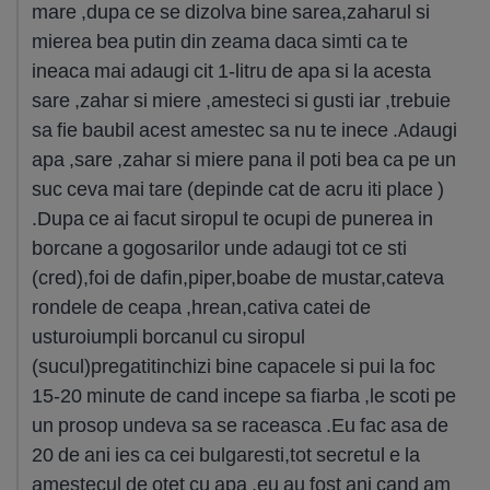
mare ,dupa ce se dizolva bine sarea,zaharul si
mierea bea putin din zeama daca simti ca te
ineaca mai adaugi cit 1-litru de apa si la acesta
sare ,zahar si miere ,amesteci si gusti iar ,trebuie
sa fie baubil acest amestec sa nu te inece .Adaugi
apa ,sare ,zahar si miere pana il poti bea ca pe un
suc ceva mai tare (depinde cat de acru iti place )
.Dupa ce ai facut siropul te ocupi de punerea in
borcane a gogosarilor unde adaugi tot ce sti
(cred),foi de dafin,piper,boabe de mustar,cateva
rondele de ceapa ,hrean,cativa catei de
usturoiumpli borcanul cu siropul
(sucul)pregatitinchizi bine capacele si pui la foc
15-20 minute de cand incepe sa fiarba ,le scoti pe
un prosop undeva sa se raceasca .Eu fac asa de
20 de ani ies ca cei bulgaresti,tot secretul e la
amestecul de otet cu apa ,eu au fost ani cand am