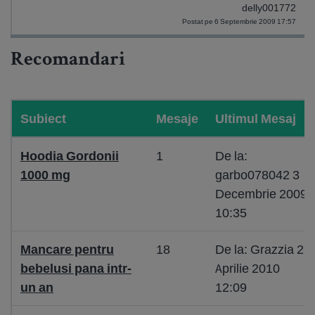
delly001772
Postat pe 6 Septembrie 2009 17:57
Recomandari
Subiect
Mesaje
Ultimul Mesaj
Hoodia Gordonii
1
De la:
1000 mg
garbo078042 3
Decembrie 2009
10:35
Mancare pentru
18
De la: Grazzia 26
bebelusi pana intr-
Aprilie 2010
un an
12:09