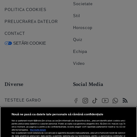
Societate
POLITICA COOKIES
Stil
PRELUCRAREA DATELOR
Horoscop
CONTACT
Quiz
SETĂRI COOKIE
Echipa
Video
Diverse
Social Media
TESTELE GARBO
HOROSCOP
Nouă ne pasă ca datele tale personale să rămână confidențiale
Noi și partenerii noștri
610
stocăm și/sau accesăm informații pe dispozitivul dvs., precum identificatorii cookie unici
HOROSCOPUL IUBIRII
pentru prelucrarea datelor cu caracter personal. Puteți accepta sau gestiona alegerile dvs. făcând clic mai jos sau în
orice moment, pe pagina cu politica de confidențialitate. Aceste alegeri vor fi raportate partenerilor noștri și nu vă vor
afecta navigarea.
Mai multe detalii
Noi si partenerii nostri (retelele de socializare si agentiile de publicitate partenere, precum si furnizorii nostri de servicii
© 2026 Internet Corp SRL
FORUMURI
de date analitice) prelucram date pentru a permite website-ului sa functioneze, pentru a personaliza continutul si