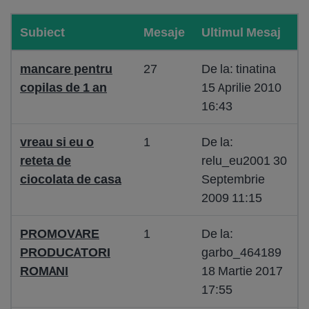
Subiect
Mesaje
Ultimul Mesaj
mancare pentru
27
De la: tinatina
copilas de 1 an
15 Aprilie 2010
16:43
vreau si eu o
1
De la:
reteta de
relu_eu2001 30
ciocolata de casa
Septembrie
2009 11:15
PROMOVARE
1
De la:
PRODUCATORI
garbo_464189
ROMANI
18 Martie 2017
17:55