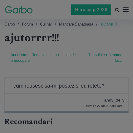
Horoscop 2026
Garbo
Forum
Culinar
Mancare Sanatoasa
ajutorrrr!!!
ajutorrrr!!!
Bunul simt , Romania , alcool , lipsa de
Tzatziki ca la mama
preocupare
lui...
cum reusesc sa-mi postez si eu retete?
andy_delly
Postat pe 22 Iunie 2009 16:58
Recomandari