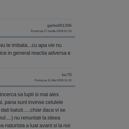
garbo001306
Postat pe 27 Aprilie 2009 01:03
!Nu te imbata...cu apa vie nu
ice in general reactia adversa e
luc70
Postat pe 11 Mai 2009 11:26
ncerca sa lupti si mai ales
al, pana sunt invinse celulele
ti batuti.....chiar daca vi se
....) nu renuntati la ideea
a naturista a luat avant si la noi