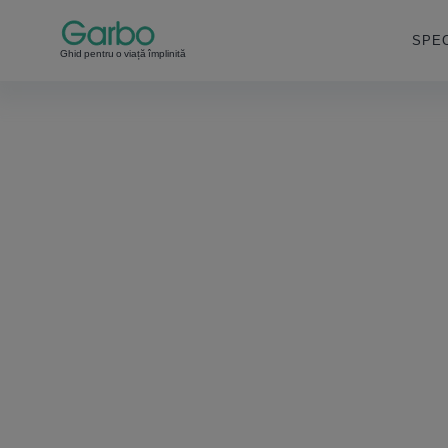
SPEC
Ghid pentru o viață împlinită