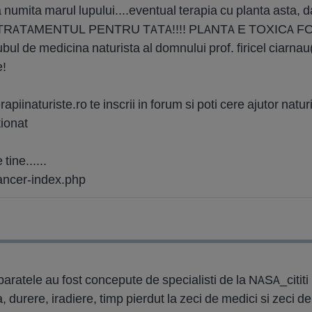
ta numita marul lupului....eventual terapia cu planta asta, 
RATAMENTUL PENTRU TATA!!!! PLANTA E TOXICA FOLO
ubul de medicina naturista al domnului prof. firicel ciarnau(
e!
erapiinaturiste.ro te inscrii in forum si poti cere ajutor natur
tionat
tine......
cancer-index.php
aratele au fost concepute de specialisti de la NASA_cititi
, durere, iradiere, timp pierdut la zeci de medici si zeci de