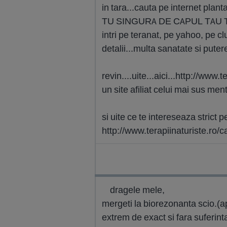
in tara...cauta pe internet plan
TU SINGURA DE CAPUL TAU T
intri pe teranat, pe yahoo, pe cl
detalii...multa sanatate si puter
revin....uite...aici...http://www.t
un site afiliat celui mai sus men
si uite ce te intereseaza strict pe 
http://www.terapiinaturiste.ro/
dragele mele,
mergeti la biorezonanta scio.(ap
extrem de exact si fara suferinta