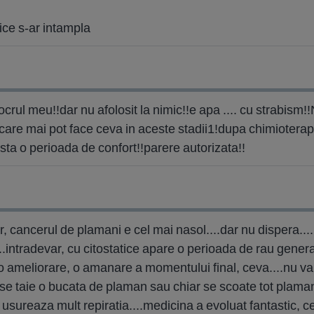
rice s-ar intampla
ocrul meu!!dar nu afolosit la nimic!!e apa .... cu strabism!
care mai pot face ceva in aceste stadii1!dupa chimioterap
ista o perioada de confort!!parere autorizata!!
 cancerul de plamani e cel mai nasol....dar nu dispera....i
i....intradevar, cu citostatice apare o perioada de rau gener
 ameliorare, o amanare a momentului final, ceva....nu va da
e taie o bucata de plaman sau chiar se scoate tot plamanul
si usureaza mult repiratia....medicina a evoluat fantastic, ce