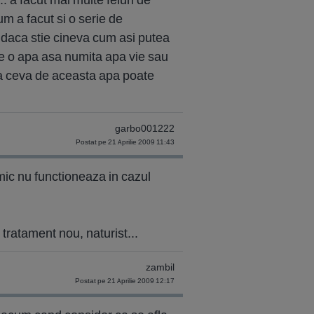
m a facut si o serie de
og daca stie cineva cum asi putea
 de o apa asa numita apa vie sau
na ceva de aceasta apa poate
garbo001222
Postat pe 21 Aprilie 2009 11:43
nimic nu functioneaza in cazul
n tratament nou, naturist...
zambil
Postat pe 21 Aprilie 2009 12:17