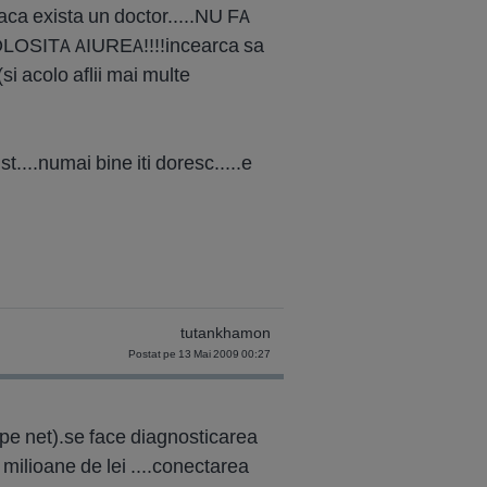
daca exista un doctor.....NU FA
SITA AIUREA!!!!incearca sa
si acolo aflii mai multe
ist....numai bine iti doresc.....e
tutankhamon
Postat pe 13 Mai 2009 00:27
 pe net).se face diagnosticarea
 milioane de lei ....conectarea