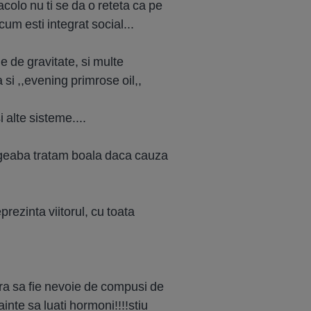
colo nu ti se da o reteta ca pe
cum esti integrat social...
e de gravitate, si multe
 si ,,evening primrose oil,,
 alte sisteme....
degeaba tratam boala daca cauza
rezinta viitorul, cu toata
ara sa fie nevoie de compusi de
inte sa luati hormoni!!!!stiu