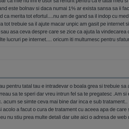
doar ca mie nu imi e usor sa renunt pentru ca e tatal meu s
and este bolnav si daca numai 1% ar exista sansa sa ii fac 
d ca merita tot efortul....nu am de gand sa il indop cu m
 tot trebuie sa il ajute macar unpic am gasit pe internet 
e sau asa ceva despre care se zice ca ajuta la vindecarea c
te lucruri pe internet.... oricum iti multumesc pentru sfatur
au pentru tatal tau e intradevar o boala grea si trebuie sa 
vreau sa te speri dar vreu intrun fel sa te pregatesc .Am si
 acum se simte ceva mai bine dar inca e sub tratament.. pri
i si acolo a facut o cura de tratament cu aceea apa de ca
eu nu stiu prea multe detali dar uite aici o adresa de web 