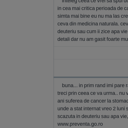
inteleg ceea ce vrei sa spui 
in cea mai critica perioada de c
simta mai bine eu nu ma las cre
ceva din medicina naturala. ceva
deuteriu sau cum ii zice apa vi
detali dar nu am gasit foarte mul
buna... in prim rand imi pare r
treci prin ceea ce va urma.. nu 
ani suferea de cancer la stomac.
unde a stat internat vreo 2 lun
scazuta in deuteriu sau apa vie,
www.preventa.go.ro