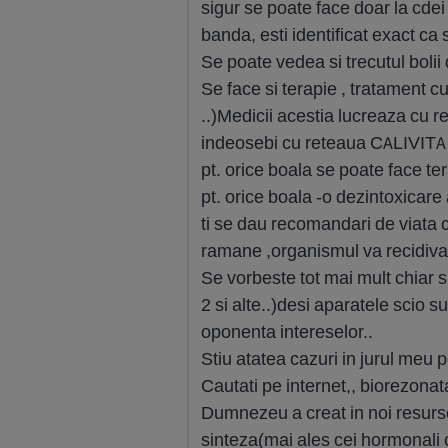
sigur se poate face doar la cdei
banda, esti identificat exact ca 
Se poate vedea si trecutul bolii d
Se face si terapie , tratament c
..)Medicii acestia lucreaza cu r
indeosebi cu reteaua CALIVI
pt. orice boala se poate face ter
pt. orice boala -o dezintoxicar
ti se dau recomandari de viata 
ramane ,organismul va recidiva 
Se vorbeste tot mai mult chiar
2 si alte..)desi aparatele scio 
oponenta intereselor..
Stiu atatea cazuri in jurul meu p
Cautati pe internet,, biorezonata
Dumnezeu a creat in noi resurse
sinteza(mai ales cei hormonali ca