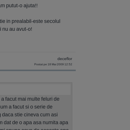
am putut-o ajuta!!
e in prealabil-este secolul
i nu au avut-o!
deceflor
Postat pe 18 Mai 2009 12:52
 a facut mai multe feluri de
um a facut si o serie de
og daca stie cineva cum asi
t am dat de o apa asa numita apa