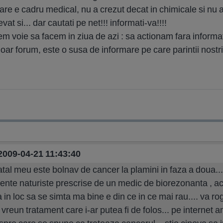
care e cadru medical, nu a crezut decat in chimicale si nu 
at si... dar cautati pe net!!! informati-va!!!!
 voie sa facem in ziua de azi : sa actionam fara informati
doar forum, este o susa de informare pe care parintii nostri
 2009-04-21 11:43:40
atal meu este bolnav de cancer la plamini in faza a doua...
ente naturiste prescrise de un medic de biorezonanta , ac
ca in loc sa se simta ma bine e din ce in ce mai rau.... va r
a vreun tratament care i-ar putea fi de folos... pe interne