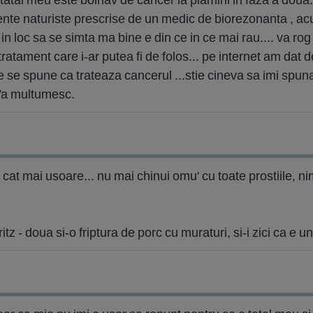
nte naturiste prescrise de un medic de biorezonanta , acu
a in loc sa se simta ma bine e din ce in ce mai rau.... va r
 tratament care i-ar putea fi de folos... pe internet am dat
e se spune ca trateaza cancerul ...stie cineva sa imi spu
 Va multumesc.
le cat mai usoare... nu mai chinui omu' cu toate prostiile, 
ritz - doua si-o friptura de porc cu muraturi, si-i zici ca e u