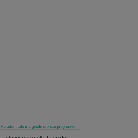
Parodontitele marginale cronice progresive
. a facut mai multe feluri de