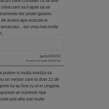
i acum cand consider ca se afla
ceva care sa il ajute sa se
edicamente dar poate gasesc
si de aceea apa scazuta in
ancerului... asi vrea mai multe
i..
garbo001222
Postat pe 22 Aprilie 2009 00:00
ai putere si multa vointza sa
 eu un verisor care la doar 21 de
nti lui au fost cu el in Ungaria
re spuneai se numeste Apa
unde poti afla mai multe