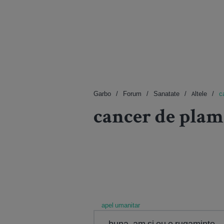
Garbo
Forum
Sanatate
Altele
c
cancer de plam
apel umanitar
buna, am si eu o rugaminte .. 