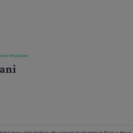
ancer de plamani
ani
tatal meu este bolnav de cancer la plamini in faza a doua..