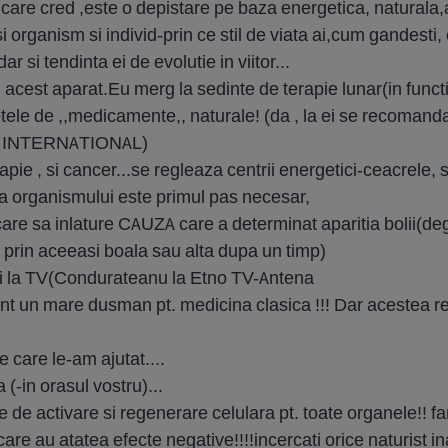
 care cred ,este o depistare pe baza energetica, naturala,a
si organism si individ-prin ce stil de viata ai,cum gandesti, 
ar si tendinta ei de evolutie in viitor...
u acest aparat.Eu merg la sedinte de terapie lunar(in functi
etele de ,,medicamente,, naturale! (da , la ei se recomanda
TA INTERNATIONAL)
apie , si cancer...se regleaza centrii energetici-ceacrele, si
e a organismului este primul pas necesar,
care sa inlature CAUZA care a determinat aparitia bolii(
prin aceeasi boala sau alta dupa un timp)
 si la TV(Condurateanu la Etno TV-Antena
sunt un mare dusman pt. medicina clasica !!! Dar acestea rep
e care le-am ajutat....
 (-in orasul vostru)...
 de activare si regenerare celulara pt. toate organele!! f
re au atatea efecte negative!!!!incercati orice naturist ina