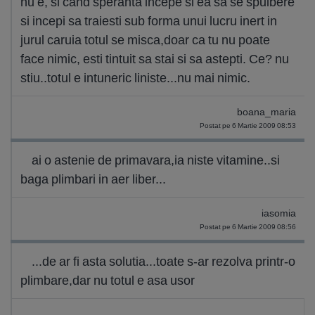
nu e, si cand speranta incepe si ea sa se spulbere
si incepi sa traiesti sub forma unui lucru inert in
jurul caruia totul se misca,doar ca tu nu poate
face nimic, esti tintuit sa stai si sa astepti. Ce? nu
stiu..totul e intuneric liniste...nu mai nimic.
boana_maria
Postat pe 6 Martie 2009 08:53
ai o astenie de primavara,ia niste vitamine..si
baga plimbari in aer liber...
iasomia
Postat pe 6 Martie 2009 08:56
...de ar fi asta solutia...toate s-ar rezolva printr-o
plimbare,dar nu totul e asa usor