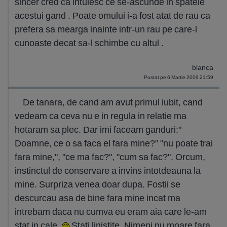
sincer cred ca intuiesc ce se-ascunde in spatele
acestui gand . Poate omului i-a fost atat de rau ca
prefera sa mearga inainte intr-un rau pe care-l
cunoaste decat sa-l schimbe cu altul .
blanca
Postat pe 6 Martie 2009 21:59
De tanara, de cand am avut primul iubit, cand
vedeam ca ceva nu e in regula in relatie ma
hotaram sa plec. Dar imi faceam ganduri:"
Doamne, ce o sa faca el fara mine?" "nu poate trai
fara mine,", "ce ma fac?", "cum sa fac?". Orcum,
instinctul de conservare a invins intotdeauna la
mine. Surpriza venea doar dupa. Fostii se
descurcau asa de bine fara mine incat ma
intrebam daca nu cumva eu eram aia care le-am
stat in cale.
Stati linistite. Nimeni nu moare fara