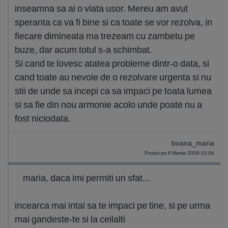
inseamna sa ai o viata usor. Mereu am avut
speranta ca va fi bine si ca toate se vor rezolva, in
fiecare dimineata ma trezeam cu zambetu pe
buze, dar acum totul s-a schimbat.
Si cand te lovesc atatea probleme dintr-o data, si
cand toate au nevoie de o rezolvare urgenta si nu
stii de unde sa incepi ca sa impaci pe toata lumea
si sa fie din nou armonie acolo unde poate nu a
fost niciodata.
boana_maria
Postat pe 6 Martie 2009 10:04
maria, daca imi permiti un sfat...
incearca mai intai sa te impaci pe tine, si pe urma
mai gandeste-te si la ceilalti