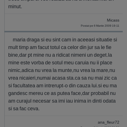
minut.
Micass
Postat pe 6 Martie 2009 19:11
maria draga si eu sint cam in aceeasi situatie si
mult timp am facut totul ca celor din jur sa le fie
bine,dar pt mine nu a ridicat nimeni un deget.la
mine este vorba de sotul meu caruia nu ii place
nimic,adica nu vrea la munte,nu vrea la mare,nu
vrea nicaieri,numai acasa sta.ca sa nu mai zic ca
si facultatea am intrerupt-o din cauza lui.si eu ma
gandesc mereu ce as putea face,dar probabil nu
am curajul necesar sa imi iau inima in dinti odata
si sa fac ceva.
ana_fleur72