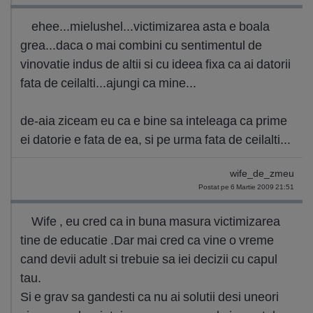
ehee...mielushel...victimizarea asta e boala
grea...daca o mai combini cu sentimentul de
vinovatie indus de altii si cu ideea fixa ca ai datorii
fata de ceilalti...ajungi ca mine...
de-aia ziceam eu ca e bine sa inteleaga ca prime
ei datorie e fata de ea, si pe urma fata de ceilalti...
wife_de_zmeu
Postat pe 6 Martie 2009 21:51
Wife , eu cred ca in buna masura victimizarea
tine de educatie .Dar mai cred ca vine o vreme
cand devii adult si trebuie sa iei decizii cu capul
tau.
Si e grav sa gandesti ca nu ai solutii desi uneori