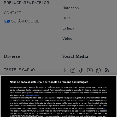
PRELUCRAREA DATELOR
Horoscop
CONTACT
Quiz
SETĂRI COOKIE
Echipa
Video
Diverse
Social Media
TESTELE GARBO
HOROSCOP
Nouă ne pasă ca datele tale personale să rămână confidențiale
Noi și partenerii noștri
610
stocăm și/sau accesăm informații pe dispozitivul dvs., precum identificatorii cookie unici
HOROSCOPUL IUBIRII
pentru prelucrarea datelor cu caracter personal. Puteți accepta sau gestiona alegerile dvs. făcând clic mai jos sau în
orice moment, pe pagina cu politica de confidențialitate. Aceste alegeri vor fi raportate partenerilor noștri și nu vă vor
afecta navigarea.
Mai multe detalii
Noi si partenerii nostri (retelele de socializare si agentiile de publicitate partenere, precum si furnizorii nostri de servicii
© 2026 Internet Corp SRL
FORUMURI
de date analitice) prelucram date pentru a permite website-ului sa functioneze, pentru a personaliza continutul si
Toate drepturile rezervate
anunturile publicitare afisate in functie de interesele si/sau profilul dvs., pentru a va oferi functionalitati aferente
retelelor de socializare si pentru a analiza traficul pe website. Beneficiati de drepturile prevazute de art. 15-22 din GDPR
in legatura cu prelucrarea datelor cu caracter personal. Aceste drepturi pot fi exercitate prin modalitatea indicata
aici
.
TRATAMENTE NATURISTE
Prin click pe “ACCEPT TOATE”, acceptati folosirea tuturor Tehnologiilor de tip Cookie, care implica inclusiv acceptul
dvs. cu privire la stocarea/accesarea informatiilor de catre Vendor-ii cu care colaboram. Prin click pe “VREAU SA
MODIFIC SETARILE INDIVIDUAL” puteti schimba preferintele in mod individual, mai putin cele legate de cookie strict