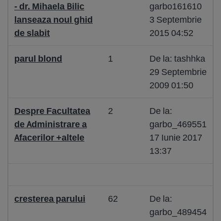
- dr. Mihaela Bilic
garbo161610
lanseaza noul ghid
3 Septembrie
de slabit
2015 04:52
parul blond
1
De la: tashhka
29 Septembrie
2009 01:50
Despre Facultatea
2
De la:
de Administrare a
garbo_469551
Afacerilor +altele
17 Iunie 2017
13:37
cresterea parului
62
De la:
garbo_489454