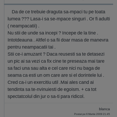
Da de ce trebuie draguta sa-mpaci tu pe toata
lumea ??? Lasa-i sa se-mpace singuri . Or fi adulti
( neampacatii) .
Nu stii de unde sa incepi ? Incepe de la tine .
Intotdeauna . Altfel o sa fii doar masa de manevra
pentru neampacatii tai .
Stii ce-i amuzant ? Daca reusesti sa te detasezi
un pic ai sa vezi ca fix cine te preseaza mai tare
sa faci una sau alta e cel care nici nu baga de
seama ca esti un om care are si el dorintele lui .
Cred ca-i un exercitiu util .Mai ales cand ai
tendinta sa te-nvinuiesti de egoism. + ca tot
spectatcolul din jur o sa-ti para ridicol.
blanca
Postat pe 6 Martie 2009 21:45