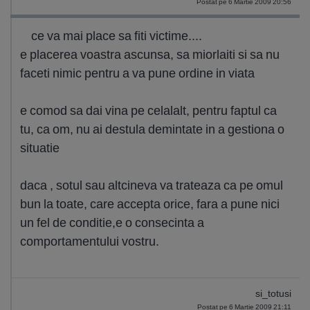
Postat pe 6 Martie 2009 20:56
ce va mai place sa fiti victime....
e placerea voastra ascunsa, sa miorlaiti si sa nu
faceti nimic pentru a va pune ordine in viata
e comod sa dai vina pe celalalt, pentru faptul ca
tu, ca om, nu ai destula demintate in a gestiona o
situatie
daca , sotul sau altcineva va trateaza ca pe omul
bun la toate, care accepta orice, fara a pune nici
un fel de conditie,e o consecinta a
comportamentului vostru.
si_totusi
Postat pe 6 Martie 2009 21:11