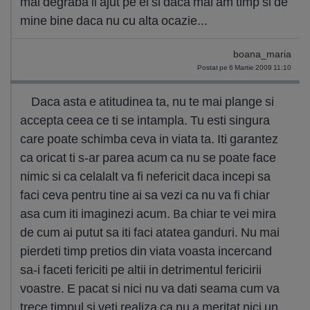
mai degraba ii ajut pe ei si daca mai am timp si de
mine bine daca nu cu alta ocazie...
boana_maria
Postat pe 6 Martie 2009 11:10
Daca asta e atitudinea ta, nu te mai plange si
accepta ceea ce ti se intampla. Tu esti singura
care poate schimba ceva in viata ta. Iti garantez
ca oricat ti s-ar parea acum ca nu se poate face
nimic si ca celalalt va fi nefericit daca incepi sa
faci ceva pentru tine ai sa vezi ca nu va fi chiar
asa cum iti imaginezi acum. Ba chiar te vei mira
de cum ai putut sa iti faci atatea ganduri. Nu mai
pierdeti timp pretios din viata voasta incercand
sa-i faceti fericiti pe altii in detrimentul fericirii
voastre. E pacat si nici nu va dati seama cum va
trece timpul si veti realiza ca nu a meritat nici un