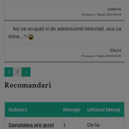
walkiria
Postat pe 7 Martie 2009 08:53
Nu va ocupati si de adolescenti intarziati, asa ca
mine...?
Ella34
Postat pe 7 Martie 2009 08:55
1
2
»
Recomandari
Subiect
Mesaje
Ultimul Mesaj
Sanatatea are gust
1
De la: