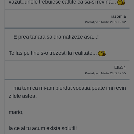
vazut..unele trebuiesc caftite ca sa-si revina...
iasomia
Postat pe 6 Martie 2009 09:52
E prea tanara sa dramatizeze asa...!
Te las pe tine s-o trezesti la realitate...
Ella34
Postat pe 6 Martie 2009 09:55
ma tem ca mi-am pierdut vocatia,poate imi revin
zilele astea.
mario,
la ce ai tu acum exista solutii!