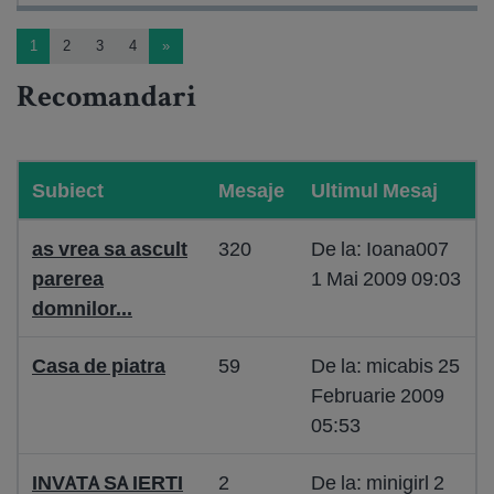
1
2
3
4
»
Recomandari
Subiect
Mesaje
Ultimul Mesaj
as vrea sa ascult
320
De la: Ioana007
parerea
1 Mai 2009 09:03
domnilor...
Casa de piatra
59
De la: micabis 25
Februarie 2009
05:53
INVATA SA IERTI
2
De la: minigirl 2