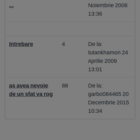
...
Noiembrie 2008
13:36
Intrebare
4
De la:
tutankhamon 24
Aprilie 2009
13:01
as avea nevoie
88
De la:
de un sfat va rog
garbo084465 20
Decembrie 2015
10:34