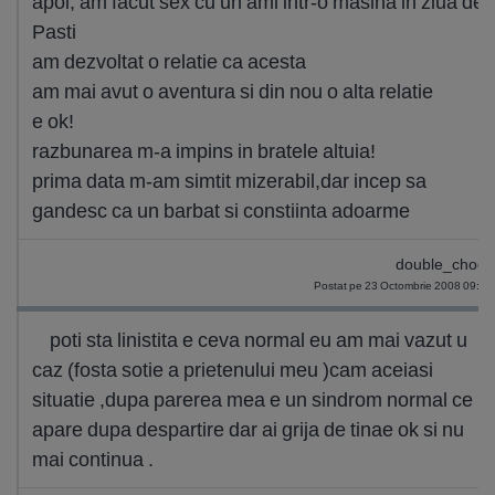
apoi, am facut sex cu un ami intr-o masina in ziua de
Pasti
am dezvoltat o relatie ca acesta
am mai avut o aventura si din nou o alta relatie
e ok!
razbunarea m-a impins in bratele altuia!
prima data m-am simtit mizerabil,dar incep sa
gandesc ca un barbat si constiinta adoarme
double_chock
Postat pe 23 Octombrie 2008 09:24
poti sta linistita e ceva normal eu am mai vazut u
caz (fosta sotie a prietenului meu )cam aceiasi
situatie ,dupa parerea mea e un sindrom normal ce
apare dupa despartire dar ai grija de tinae ok si nu
mai continua .