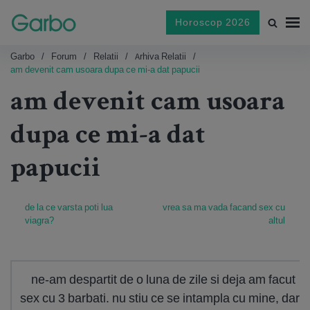
Horoscop 2026
Garbo
Forum
Relatii
Arhiva Relatii
am devenit cam usoara dupa ce mi-a dat papucii
am devenit cam usoara
dupa ce mi-a dat
papucii
de la ce varsta poti lua
vrea sa ma vada facand sex cu
viagra?
altul
ne-am despartit de o luna de zile si deja am facut
sex cu 3 barbati. nu stiu ce se intampla cu mine, dar