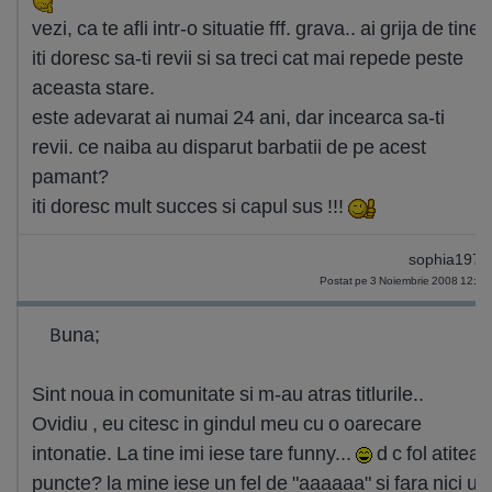
vezi, ca te afli intr-o situatie fff. grava.. ai grija de tine
iti doresc sa-ti revii si sa treci cat mai repede peste
aceasta stare.
este adevarat ai numai 24 ani, dar incearca sa-ti
revii. ce naiba au disparut barbatii de pe acest
pamant?
iti doresc mult succes si capul sus !!!
sophia1971
Postat pe 3 Noiembrie 2008 12:48
Buna;
Sint noua in comunitate si m-au atras titlurile..
Ovidiu , eu citesc in gindul meu cu o oarecare
intonatie. La tine imi iese tare funny...
d c fol atitea
puncte? la mine iese un fel de "aaaaaa" si fara nici un