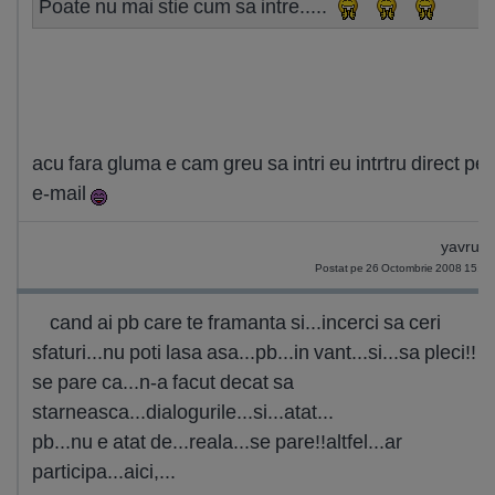
Poate nu mai stie cum sa intre.....
acu fara gluma e cam greu sa intri eu intrtru direct pe
e-mail
yavrum
Postat pe 26 Octombrie 2008 15:11
cand ai pb care te framanta si...incerci sa ceri
sfaturi...nu poti lasa asa...pb...in vant...si...sa pleci!!
se pare ca...n-a facut decat sa
starneasca...dialogurile...si...atat...
pb...nu e atat de...reala...se pare!!altfel...ar
participa...aici,...