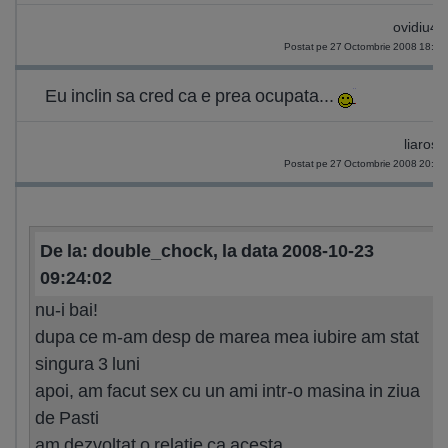
ovidiu42
Postat pe 27 Octombrie 2008 18:40
Eu inclin sa cred ca e prea ocupata...
liarose
Postat pe 27 Octombrie 2008 20:31
De la: double_chock, la data 2008-10-23
09:24:02
nu-i bai!
dupa ce m-am desp de marea mea iubire am stat
singura 3 luni
apoi, am facut sex cu un ami intr-o masina in ziua
de Pasti
am dezvoltat o relatie ca acesta