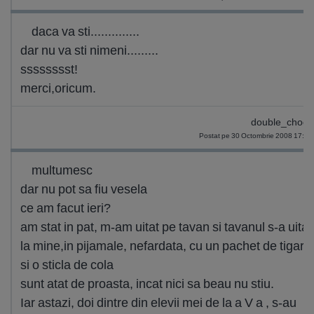
daca va sti..............
dar nu va sti nimeni.........
sssssssst!
merci,oricum.
double_chock
Postat pe 30 Octombrie 2008 17:28
multumesc
dar nu pot sa fiu vesela
ce am facut ieri?
am stat in pat, m-am uitat pe tavan si tavanul s-a uitat
la mine,in pijamale, nefardata, cu un pachet de tigari
si o sticla de cola
sunt atat de proasta, incat nici sa beau nu stiu.
Iar astazi, doi dintre din elevii mei de la a V a , s-au