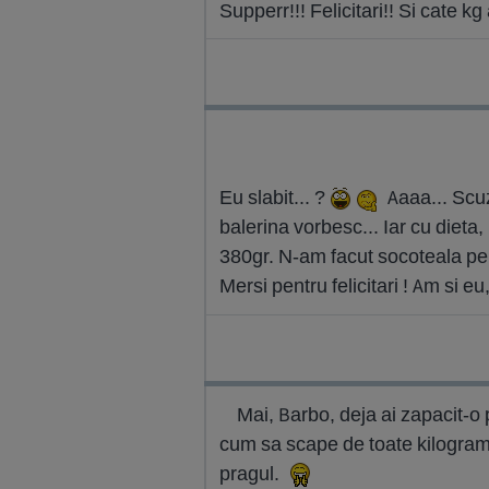
Supperr!!! Felicitari!! Si cate k
Eu slabit... ?
Aaaa... Scuz
balerina vorbesc... Iar cu dieta
380gr. N-am facut socoteala pe
Mersi pentru felicitari ! Am si e
Mai, Barbo, deja ai zapacit-o p
cum sa scape de toate kilogramele
pragul.