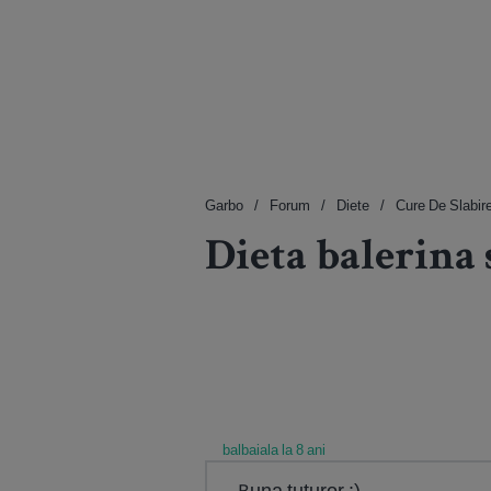
Garbo
Forum
Diete
Cure De Slabir
Dieta balerina 
balbaiala la 8 ani
Buna tuturor :)