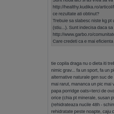
http://healthy.kudika.ro/artic
ce rezultate ati obtinut?
Trebuie sa slabesc niste kg pt
(stiu...). Sunt indecisa daca sa
http://www.garbo.ro/comunitat
Care credeti ca e mai eficienta
tie copila draga nu o dieta iti tr
nimic grav... fa un sport, fa un 
alternative naturale gen suc de 
mai rarut, mananca un pic mai v
papa porridge oats=terci de ova
orice (chia pt minerale, susan pt
(rehidrateaza nucile 48h - schi
rehidratate peste noapte, caju cr