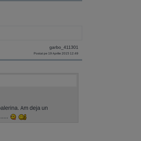
garbo_411301
Postat pe 19 Aprilie 2015 12:49
balerina. Am deja un
....