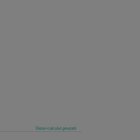
Dieta+calculul greutatii