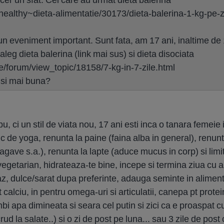
ol/healthy~dieta-alimentatie/30173/dieta-balerina-1-kg-pe
 un eveniment important. Sunt fata, am 17 ani, inaltime d
 aleg dieta balerina (link mai sus) si dieta disociata
e/forum/view_topic/18158/7-kg-in-7-zile.html
 si mai buna?
ebu, ci un stil de viata nou, 17 ani esti inca o tanara femeie 
pic de yoga, renunta la paine (faina alba in general), renunt
agave s.a.), renunta la lapte (aduce mucus in corp) si limi
egetarian, hidrateaza-te bine, incepe si termina ziua cu 
z, dulce/sarat dupa preferinte, adauga seminte in alimenta
 calciu, in pentru omega-uri si articulatii, canepa pt prote
mbi apa dimineata si seara cel putin si zici ca e proaspat
ud la salate..) si o zi de post pe luna... sau 3 zile de post