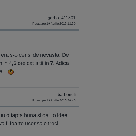
garbo_411301
Postat pe 19 Aprilie 2015 12:50
 era s-o cer si de nevasta. De
n 4,6 ore cat altii in 7. Adica
a...
barboneli
Postat pe 19 Aprilie 2015 20:46
 tu o fapta buna si da-i o idee
a fi foarte usor sa o treci