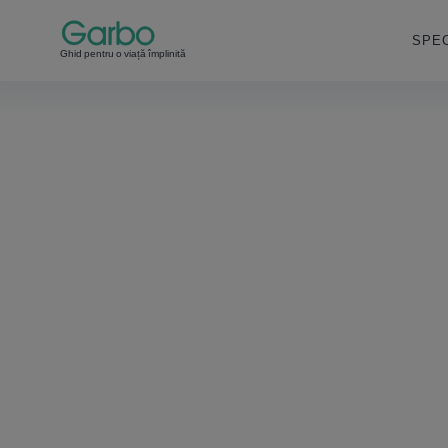
SPEC
Ghid pentru o viață împlinită