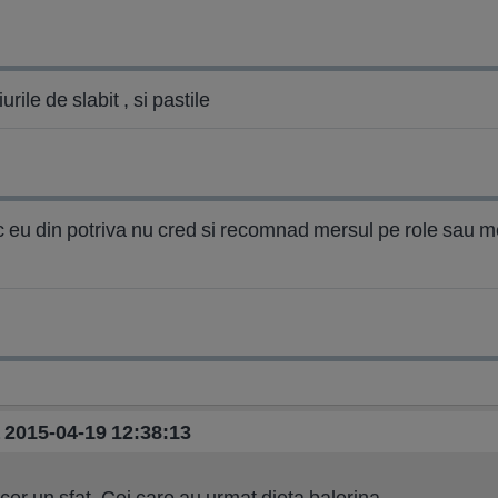
rile de slabit , si pastile
ic eu din potriva nu cred si recomnad mersul pe role sau m
a 2015-04-19 12:38:13
 cer un sfat. Cei care au urmat dieta balerina