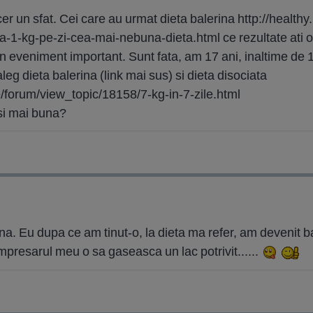
cer un sfat. Cei care au urmat dieta balerina http://healthy
a-1-kg-pe-zi-cea-mai-nebuna-dieta.html ce rezultate ati o
un eveniment important. Sunt fata, am 17 ani, inaltime de
aleg dieta balerina (link mai sus) si dieta disociata
/forum/view_topic/18158/7-kg-in-7-zile.html
 si mai buna?
na. Eu dupa ce am tinut-o, la dieta ma refer, am devenit 
impresarul meu o sa gaseasca un lac potrivit......