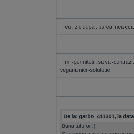
eu , zic dupa , parea mea ceaiu
mi -permiteti , sa va -contraz
vegana nici -solutetie
De la: garbo_411301, la dat
Buna tuturor :)
Sunt noua aici si as vrea sa va