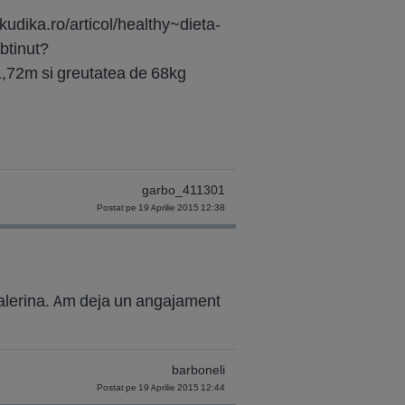
.kudika.ro/articol/healthy~dieta-
btinut?
 1,72m si greutatea de 68kg
garbo_411301
Postat pe 19 Aprilie 2015 12:38
balerina. Am deja un angajament
barboneli
Postat pe 19 Aprilie 2015 12:44