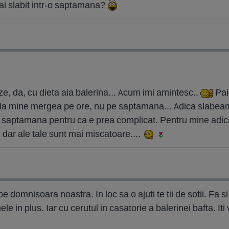
g ai slabit intr-o saptamana?
e, da, cu dieta aia balerina... Acum imi amintesc..
Pai
, la mine mergea pe ore, nu pe saptamana... Adica slabeam i
 saptamana pentru ca e prea complicat. Pentru mine adic
u, dar ale tale sunt mai miscatoare....
e domnisoara noastra. In loc sa o ajuti te tii de șotii. Fa si
 in plus. Iar cu cerutul in casatorie a balerinei bafta. Iti v