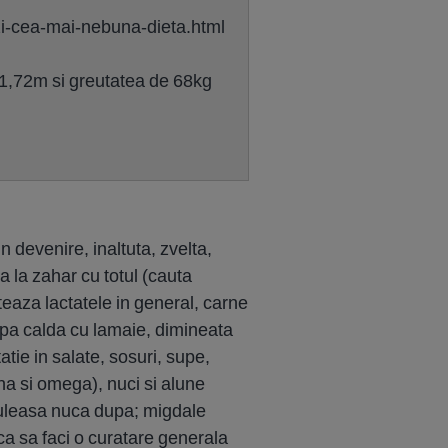
-zi-cea-mai-nebuna-dieta.html
e 1,72m si greutatea de 68kg
in devenire, inaltuta, zvelta,
a la zahar cu totul (cauta
teaza lactatele in general, carne
apa calda cu lamaie, dimineata
tie in salate, sosuri, supe,
ina si omega), nuci si alune
 culeasa nuca dupa; migdale
 ca sa faci o curatare generala