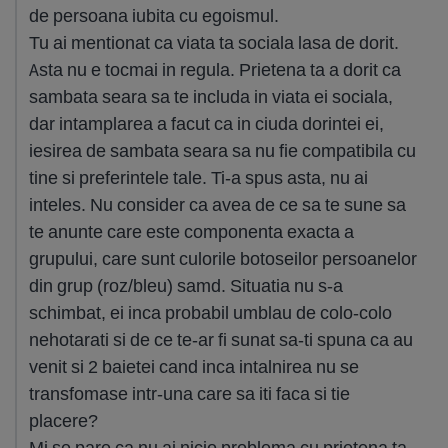
de persoana iubita cu egoismul.
Tu ai mentionat ca viata ta sociala lasa de dorit.
Asta nu e tocmai in regula. Prietena ta a dorit ca
sambata seara sa te includa in viata ei sociala,
dar intamplarea a facut ca in ciuda dorintei ei,
iesirea de sambata seara sa nu fie compatibila cu
tine si preferintele tale. Ti-a spus asta, nu ai
inteles. Nu consider ca avea de ce sa te sune sa
te anunte care este componenta exacta a
grupului, care sunt culorile botoseilor persoanelor
din grup (roz/bleu) samd. Situatia nu s-a
schimbat, ei inca probabil umblau de colo-colo
nehotarati si de ce te-ar fi sunat sa-ti spuna ca au
venit si 2 baietei cand inca intalnirea nu se
transfomase intr-una care sa iti faca si tie
placere?
Mi se pare ca nu ai nicio problema cu prietena ta,