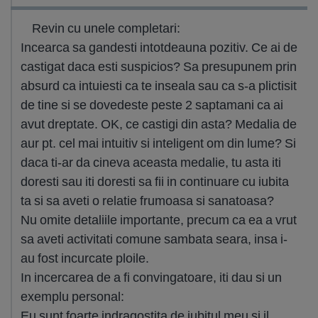
Revin cu unele completari:
Incearca sa gandesti intotdeauna pozitiv. Ce ai de
castigat daca esti suspicios? Sa presupunem prin
absurd ca intuiesti ca te inseala sau ca s-a plictisit
de tine si se dovedeste peste 2 saptamani ca ai
avut dreptate. OK, ce castigi din asta? Medalia de
aur pt. cel mai intuitiv si inteligent om din lume? Si
daca ti-ar da cineva aceasta medalie, tu asta iti
doresti sau iti doresti sa fii in continuare cu iubita
ta si sa aveti o relatie frumoasa si sanatoasa?
Nu omite detaliile importante, precum ca ea a vrut
sa aveti activitati comune sambata seara, insa i-
au fost incurcate ploile.
In incercarea de a fi convingatoare, iti dau si un
exemplu personal:
Eu sunt foarte indragostita de iubitul meu si il