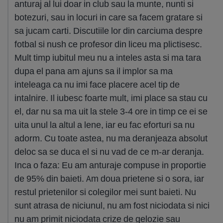
anturaj al lui doar in club sau la munte, nunti si
botezuri, sau in locuri in care sa facem gratare si
sa jucam carti. Discutiile lor din carciuma despre
fotbal si nush ce profesor din liceu ma plictisesc.
Mult timp iubitul meu nu a inteles asta si ma tara
dupa el pana am ajuns sa il implor sa ma
inteleaga ca nu imi face placere acel tip de
intalnire. Il iubesc foarte mult, imi place sa stau cu
el, dar nu sa ma uit la stele 3-4 ore in timp ce ei se
uita unul la altul a lene, iar eu fac eforturi sa nu
adorm. Cu toate astea, nu ma deranjeaza absolut
deloc sa se duca el si nu vad de ce m-ar deranja.
Inca o faza: Eu am anturaje compuse in proportie
de 95% din baieti. Am doua prietene si o sora, iar
restul prietenilor si colegilor mei sunt baieti. Nu
sunt atrasa de niciunul, nu am fost niciodata si nici
nu am primit niciodata crize de gelozie sau