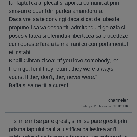
Iar faptul ca ai plecat si apoi ati comunicat prin
sms-uri e pueril din partea amandorura.
Daca vrei sa te convingi daca si cat de iubeste,
propune-i sa va despartiti admitandu-ti gelozia si
posesivitatea si oferindu-i libertatea sa procedeze
cum doreste fara a te mai rani cu comportamentul
ei instabil.
Khalil Gibran zicea: “If you love somebody, let
them go, for if they return, they were always
yours. If they don't, they never were.”
Bafta si sa ne tii la curent.
charmelen
Postat pe 11 Octombrie 2013 21:32
si mie mi se pare gresit, si mi se pare gresit prin
prisma faptului ca ti-a justificat ca iesirea ar fi