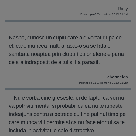
Rotty
Postat pe 6 Octombrie 2013 21:14
Naspa, cunosc un cuplu care a divortat dupa ce
el, care muncea mult, a lasat-o sa se fataie
sambata noaptea prin cluburi cu prietenele pana
ce s-a indragostit de altul si l-a parasit.
charmelen
Postat pe 11 Octombrie 2013 21:20
Nu e vorba cine greseste, ci de faptul ca voi nu
va potriviti mental si probabil ca ea nu te iubeste
indeajuns pentru a petrece cu tine putinul timp pe
care munca vi-l permite si ca nu face efortul sa te
includa in activitatile sale distractive.