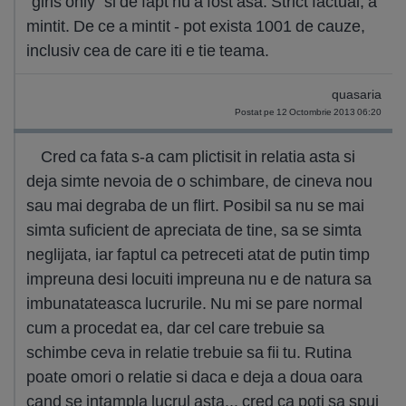
"girls only" si de fapt nu a fost asa. Strict factual, a
mintit. De ce a mintit - pot exista 1001 de cauze,
inclusiv cea de care iti e tie teama.
quasaria
Postat pe 12 Octombrie 2013 06:20
Cred ca fata s-a cam plictisit in relatia asta si
deja simte nevoia de o schimbare, de cineva nou
sau mai degraba de un flirt. Posibil sa nu se mai
simta suficient de apreciata de tine, sa se simta
neglijata, iar faptul ca petreceti atat de putin timp
impreuna desi locuiti impreuna nu e de natura sa
imbunatateasca lucrurile. Nu mi se pare normal
cum a procedat ea, dar cel care trebuie sa
schimbe ceva in relatie trebuie sa fii tu. Rutina
poate omori o relatie si daca e deja a doua oara
cand se intampla lucrul asta... cred ca poti sa spui