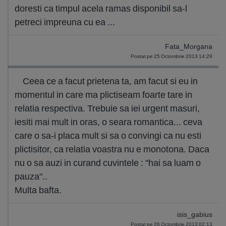
doresti ca timpul acela ramas disponibil sa-l
petreci impreuna cu ea ...
Fata_Morgana
Postat pe 25 Octombrie 2013 14:29
Ceea ce a facut prietena ta, am facut si eu in
momentul in care ma plictiseam foarte tare in
relatia respectiva. Trebuie sa iei urgent masuri,
iesiti mai mult in oras, o seara romantica... ceva
care o sa-i placa mult si sa o convingi ca nu esti
plictisitor, ca relatia voastra nu e monotona. Daca
nu o sa auzi in curand cuvintele : "hai sa luam o
pauza"..
Multa bafta.
isis_gabius
Postat pe 26 Octombrie 2013 02:13