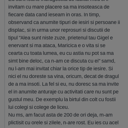
invitam cu mare placere sa ma insoteasca de
fiecare data cand ieseam in oras. In timp,
observand ca anumite tipuri de iesiri si persoane ii
displac, si in urma unor reprosuri si discutii de
tipul "Alea sunt niste zuze, prietenul tau Gigel e
enervant si ma ataca, Maricica e o vita si se
cearta cu toata lumea, eu cu astia nu pot sa ma
simt bine deloc, ca n-am ce discuta cu ei" samd,
nu l-am mai invitat chiar la orice tip de iesire. Si
nici el nu doreste sa vina, oricum, decat de dragul
de a ma insoti. La fel si eu, nu doresc sa ma invite
el in anumite anturaje cu activitati care nu sunt pe
gustul meu. De exemplu la birtul din colt cu fostii
lui colegi si colege de liceu.
Nu ms, am facut asta de 200 de ori deja, m-am
plictisit cu orele si zilele, n-are rost. Eu ies cu acel