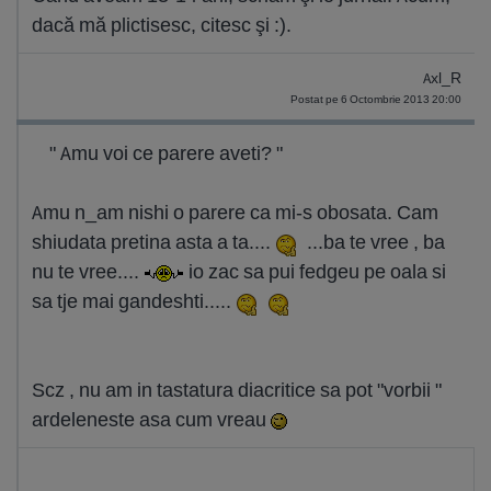
dacă mă plictisesc, citesc şi :).
Axl_R
Postat pe 6 Octombrie 2013 20:00
" Amu voi ce parere aveti? "
Amu n_am nishi o parere ca mi-s obosata. Cam
shiudata pretina asta a ta....
...ba te vree , ba
nu te vree....
io zac sa pui fedgeu pe oala si
sa tje mai gandeshti.....
Scz , nu am in tastatura diacritice sa pot "vorbii "
ardeleneste asa cum vreau