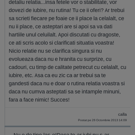
detaliu relatia...insa fetele vor o stabilitate, vor
dovezi de iubire, nu rutina! Tu ce ii oferi? Ar trebui
sa scrieti fiecare pe foaie ce ii place la celalalt, ce
nu ii place, ce asteptari are si apoi sa va dati
hartiile unul celuilalt. Apoi discutati cu dragoste,
ce ati scris acolo si clarificati situatia voastra!
Nicio relatie nu se clarifica singura si nu
evolueaza daca nu e hranita cu surprize, cu
cadouri, cu timp de calitate petrecut cu celalalt, cu
iubire, etc. Asa ca eu zic ca ar trebui sa te
gandesti daca nu e doar o rutina relatia voastra si
daca nu cumva asteptati sa se intample minuni,
fara a face nimic! Succes!
calla
Postat pe 26 Octombrie 2013 14:09
Nu e de tine,las-o!Daca te-ar iubi nu s-ar