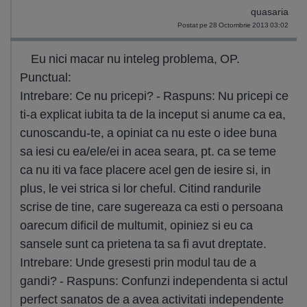
quasaria
Postat pe 28 Octombrie 2013 03:02
Eu nici macar nu inteleg problema, OP.
Punctual:
Intrebare: Ce nu pricepi? - Raspuns: Nu pricepi ce
ti-a explicat iubita ta de la inceput si anume ca ea,
cunoscandu-te, a opiniat ca nu este o idee buna
sa iesi cu ea/ele/ei in acea seara, pt. ca se teme
ca nu iti va face placere acel gen de iesire si, in
plus, le vei strica si lor cheful. Citind randurile
scrise de tine, care sugereaza ca esti o persoana
oarecum dificil de multumit, opiniez si eu ca
sansele sunt ca prietena ta sa fi avut dreptate.
Intrebare: Unde gresesti prin modul tau de a
gandi? - Raspuns: Confunzi independenta si actul
perfect sanatos de a avea activitati independente