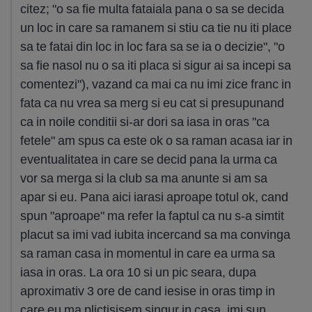
citez; "o sa fie multa fataiala pana o sa se decida
un loc in care sa ramanem si stiu ca tie nu iti place
sa te fatai din loc in loc fara sa se ia o decizie", "o
sa fie nasol nu o sa iti placa si sigur ai sa incepi sa
comentezi"), vazand ca mai ca nu imi zice franc in
fata ca nu vrea sa merg si eu cat si presupunand
ca in noile conditii si-ar dori sa iasa in oras "ca
fetele" am spus ca este ok o sa raman acasa iar in
eventualitatea in care se decid pana la urma ca
vor sa merga si la club sa ma anunte si am sa
apar si eu. Pana aici iarasi aproape totul ok, cand
spun "aproape" ma refer la faptul ca nu s-a simtit
placut sa imi vad iubita incercand sa ma convinga
sa raman casa in momentul in care ea urma sa
iasa in oras. La ora 10 si un pic seara, dupa
aproximativ 3 ore de cand iesise in oras timp in
care eu ma plictisisem singur in casa, imi sun