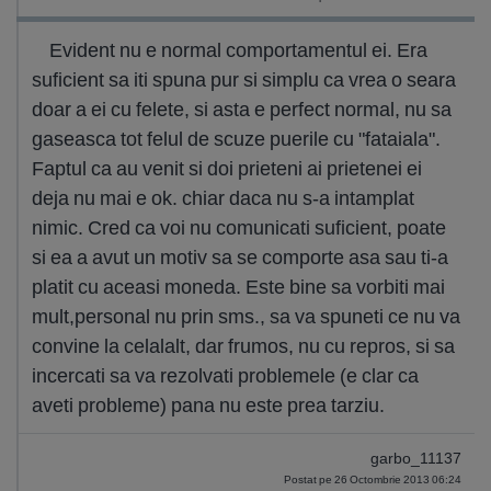
Evident nu e normal comportamentul ei. Era
suficient sa iti spuna pur si simplu ca vrea o seara
doar a ei cu felete, si asta e perfect normal, nu sa
gaseasca tot felul de scuze puerile cu "fataiala".
Faptul ca au venit si doi prieteni ai prietenei ei
deja nu mai e ok. chiar daca nu s-a intamplat
nimic. Cred ca voi nu comunicati suficient, poate
si ea a avut un motiv sa se comporte asa sau ti-a
platit cu aceasi moneda. Este bine sa vorbiti mai
mult,personal nu prin sms., sa va spuneti ce nu va
convine la celalalt, dar frumos, nu cu repros, si sa
incercati sa va rezolvati problemele (e clar ca
aveti probleme) pana nu este prea tarziu.
garbo_11137
Postat pe 26 Octombrie 2013 06:24