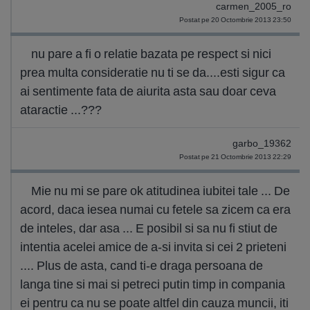
carmen_2005_ro
Postat pe 20 Octombrie 2013 23:50
nu pare a fi o relatie bazata pe respect si nici
prea multa consideratie nu ti se da....esti sigur ca
ai sentimente fata de aiurita asta sau doar ceva
ataractie ...???
garbo_19362
Postat pe 21 Octombrie 2013 22:29
Mie nu mi se pare ok atitudinea iubitei tale ... De
acord, daca iesea numai cu fetele sa zicem ca era
de inteles, dar asa ... E posibil si sa nu fi stiut de
intentia acelei amice de a-si invita si cei 2 prieteni
.... Plus de asta, cand ti-e draga persoana de
langa tine si mai si petreci putin timp in compania
ei pentru ca nu se poate altfel din cauza muncii, iti