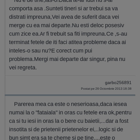
comporta asa .Sunteti tineri si ar trebui sa va
distrati impreuna,Vei avea de suferit daca vei
merge cu ea mai departe.Nu esti deloc posesiv
cum zice ea.Ar fi trebuit sa fiti impreuna.Ce ,s-au
terminat fetele de iti faci atitea probleme daca ai
inteles-o sau nu?E corect cum pui
problema.Mergi mai departe dar singur, pina nu
vei regreta.
garbo256891
Postat pe 26 Octombrie 2013 18:38
Parerea mea ca este o neserioasa,daca iesea
numai la o "fataiala" in oras cu fetele era ok,pentru
ca si tu iesi in oras la o bere cu baietii,...dar a fost
insotita si de prietenii prietenelor ei,..logic si de
bun simt era sa te cheme si pe tine....este o