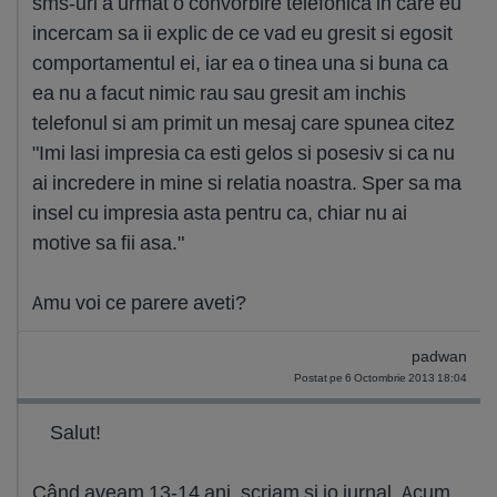
sms-uri a urmat o convorbire telefonica in care eu
incercam sa ii explic de ce vad eu gresit si egosit
comportamentul ei, iar ea o tinea una si buna ca
ea nu a facut nimic rau sau gresit am inchis
telefonul si am primit un mesaj care spunea citez
"Imi lasi impresia ca esti gelos si posesiv si ca nu
ai incredere in mine si relatia noastra. Sper sa ma
insel cu impresia asta pentru ca, chiar nu ai
motive sa fii asa."
Amu voi ce parere aveti?
padwan
Postat pe 6 Octombrie 2013 18:04
Salut!
Când aveam 13-14 ani, scriam şi io jurnal. Acum,