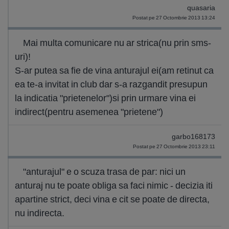
quasaria
Postat pe 27 Octombrie 2013 13:24
Mai multa comunicare nu ar strica(nu prin sms-
uri)!
S-ar putea sa fie de vina anturajul ei(am retinut ca
ea te-a invitat in club dar s-a razgandit presupun
la indicatia "prietenelor")si prin urmare vina ei
indirect(pentru asemenea "prietene")
garbo168173
Postat pe 27 Octombrie 2013 23:11
"anturajul" e o scuza trasa de par: nici un
anturaj nu te poate obliga sa faci nimic - decizia iti
apartine strict, deci vina e cit se poate de directa,
nu indirecta.