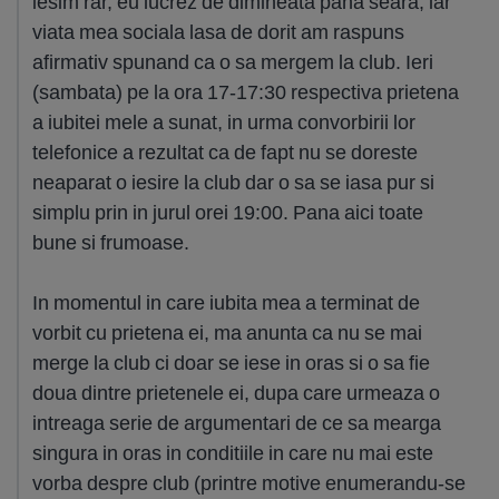
iesim rar, eu lucrez de dimineata pana seara, iar
viata mea sociala lasa de dorit am raspuns
afirmativ spunand ca o sa mergem la club. Ieri
(sambata) pe la ora 17-17:30 respectiva prietena
a iubitei mele a sunat, in urma convorbirii lor
telefonice a rezultat ca de fapt nu se doreste
neaparat o iesire la club dar o sa se iasa pur si
simplu prin in jurul orei 19:00. Pana aici toate
bune si frumoase.
In momentul in care iubita mea a terminat de
vorbit cu prietena ei, ma anunta ca nu se mai
merge la club ci doar se iese in oras si o sa fie
doua dintre prietenele ei, dupa care urmeaza o
intreaga serie de argumentari de ce sa mearga
singura in oras in conditiile in care nu mai este
vorba despre club (printre motive enumerandu-se