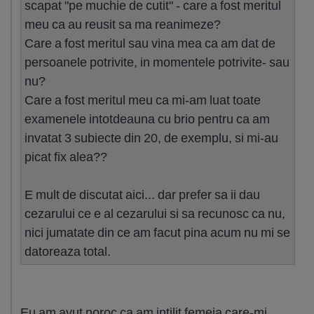
scapat "pe muchie de cutit" - care a fost meritul
meu ca au reusit sa ma reanimeze?
Care a fost meritul sau vina mea ca am dat de
persoanele potrivite, in momentele potrivite- sau
nu?
Care a fost meritul meu ca mi-am luat toate
examenele intotdeauna cu brio pentru ca am
invatat 3 subiecte din 20, de exemplu, si mi-au
picat fix alea??
E mult de discutat aici... dar prefer sa ii dau
cezarului ce e al cezarului si sa recunosc ca nu,
nici jumatate din ce am facut pina acum nu mi se
datoreaza total.
Eu am avut noroc ca am intilit femeia care-mi