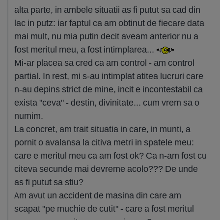
alta parte, in ambele situatii as fi putut sa cad din
lac in putz: iar faptul ca am obtinut de fiecare data
mai mult, nu mia putin decit aveam anterior nu a
fost meritul meu, a fost intimplarea...
Mi-ar placea sa cred ca am control - am control
partial. In rest, mi s-au intimplat atitea lucruri care
n-au depins strict de mine, incit e incontestabil ca
exista "ceva" - destin, divinitate... cum vrem sa o
numim.
La concret, am trait situatia in care, in munti, a
pornit o avalansa la citiva metri in spatele meu:
care e meritul meu ca am fost ok? Ca n-am fost cu
citeva secunde mai devreme acolo??? De unde
as fi putut sa stiu?
Am avut un accident de masina din care am
scapat "pe muchie de cutit" - care a fost meritul