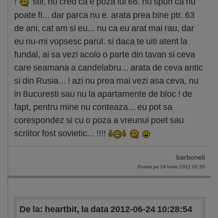
!
stii, nu cred ca e poza lui 66. nu spun ca nu
poate fi... dar parca nu e. arata prea bine ptr. 63
de ani, cat am si eu... nu ca eu arat mai rau, dar
eu nu-mi vopsesc parul. si daca te uiti atent la
fundal, ai sa vezi acolo o parte din tavan si ceva
care seamana a candelabru... arata de ceva antic
si din Rusia... ! azi nu prea mai vezi asa ceva, nu
in Bucuresti sau nu la apartamente de bloc ! de
fapt, pentru mine nu conteaza... eu pot sa
corespondez si cu o poza a vreunui poet sau
scriitor fost sovietic... !!!!
barboneli
Postat pe 24 Iunie 2012 10:30
De la: heartbit, la data 2012-06-24 10:28:54