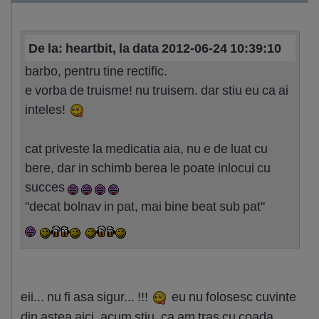
De la: heartbit, la data 2012-06-24 10:39:10
barbo, pentru tine rectific.
e vorba de truisme! nu truisem. dar stiu eu ca ai
inteles!
cat priveste la medicatia aia, nu e de luat cu
bere, dar in schimb berea le poate inlocui cu
succes
"decat bolnav in pat, mai bine beat sub pat"
eii... nu fi asa sigur... !!!
eu nu folosesc cuvinte
din astea aici. acum stiu, ca am tras cu coada