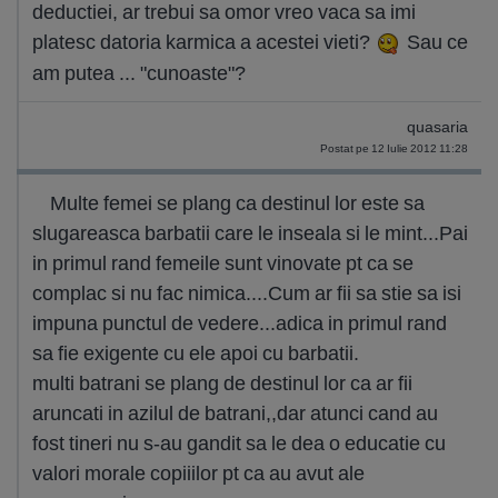
deductiei, ar trebui sa omor vreo vaca sa imi
platesc datoria karmica a acestei vieti?
Sau ce
am putea ... "cunoaste"?
quasaria
Postat pe 12 Iulie 2012 11:28
Multe femei se plang ca destinul lor este sa
slugareasca barbatii care le inseala si le mint...Pai
in primul rand femeile sunt vinovate pt ca se
complac si nu fac nimica....Cum ar fii sa stie sa isi
impuna punctul de vedere...adica in primul rand
sa fie exigente cu ele apoi cu barbatii.
multi batrani se plang de destinul lor ca ar fii
aruncati in azilul de batrani,,dar atunci cand au
fost tineri nu s-au gandit sa le dea o educatie cu
valori morale copiiilor pt ca au avut ale