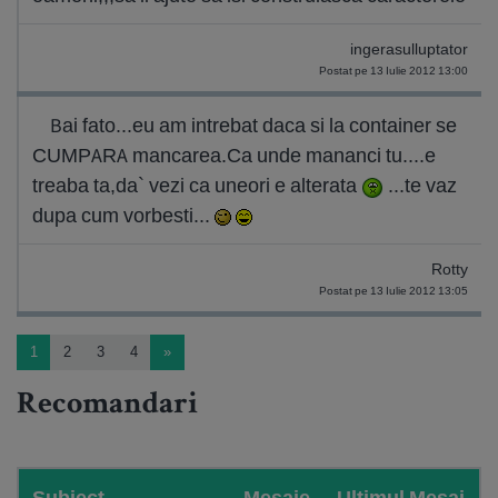
ingerasulluptator
Postat pe 13 Iulie 2012 13:00
Bai fato...eu am intrebat daca si la container se
CUMPARA mancarea.Ca unde mananci tu....e
treaba ta,da` vezi ca uneori e alterata
...te vaz
dupa cum vorbesti...
Rotty
Postat pe 13 Iulie 2012 13:05
1
2
3
4
»
Recomandari
Subiect
Mesaje
Ultimul Mesaj