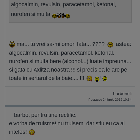
algocalmin, revulsin, paracetamol, ketonal,
nurofen si multa
ma... tu vrei sa-mi omori fata... ????
astea:
algocalmin, revulsin, paracetamol, ketonal,
nurofen si multa bere (alcohol...) luate impreuna...
si gata cu Axlitza noastra !!! si precis ea le are pe
toate in sertarul de la baie.... !!!
barboneli
Postat pe 24 Iunie 2012 10:34
barbo, pentru tine rectific.
e vorba de truisme! nu truisem. dar stiu eu ca ai
inteles!