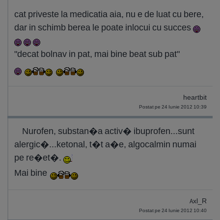
cat priveste la medicatia aia, nu e de luat cu bere,
dar in schimb berea le poate inlocui cu succes
"decat bolnav in pat, mai bine beat sub pat"
heartbit
Postat pe 24 Iunie 2012 10:39
Nurofen, substan�a activ� ibuprofen...sunt
alergic�...ketonal, t�t a�e, algocalmin numai
pe re�et�.
Mai bine
Axl_R
Postat pe 24 Iunie 2012 10:40