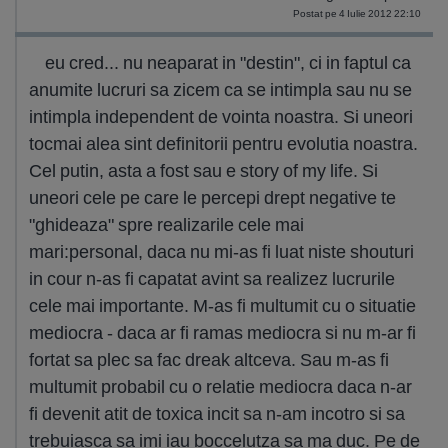
Postat pe 4 Iulie 2012 22:10
eu cred... nu neaparat in "destin", ci in faptul ca
anumite lucruri sa zicem ca se intimpla sau nu se
intimpla independent de vointa noastra. Si uneori
tocmai alea sint definitorii pentru evolutia noastra.
Cel putin, asta a fost sau e story of my life. Si
uneori cele pe care le percepi drept negative te
"ghideaza" spre realizarile cele mai
mari:personal, daca nu mi-as fi luat niste shouturi
in cour n-as fi capatat avint sa realizez lucrurile
cele mai importante. M-as fi multumit cu o situatie
mediocra - daca ar fi ramas mediocra si nu m-ar fi
fortat sa plec sa fac dreak altceva. Sau m-as fi
multumit probabil cu o relatie mediocra daca n-ar
fi devenit atit de toxica incit sa n-am incotro si sa
trebuiasca sa imi iau boccelutza sa ma duc. Pe de