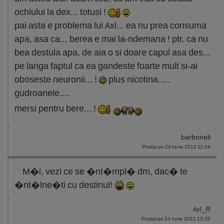
ochiului la dex... totusi !
pai asta e problema lui Axl... ea nu prea consuma
apa, asa ca... berea e mai la-ndemana ! ptr. ca nu
bea destula apa, de aia o si doare capul asa des...
pe langa faptul ca ea gandeste foarte mult si-ai
oboseste neuronii... !
plus nicotina.....
gudroanele....
mersi pentru bere... !
barboneli
Postat pe 24 Iunie 2012 11:04
M�i, vezi ce se �nt�mpl� dm, dac� te
�nt�lne�ti cu destinul!
Axl_R
Postat pe 24 Iunie 2012 13:20