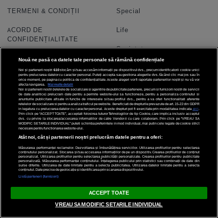
TERMENI & CONDIȚII
Special
ACORD DE
Life
CONFIDENȚIALITATE
Societate
POLITICA COOKIES
Nouă ne pasă ca datele tale personale să rămână confidențiale
Stil
Noi și partenerii noștri
610
stocăm și/sau accesăm informații pe dispozitivul dvs., precum identificatorii cookie unici
pentru prelucrarea datelor cu caracter personal. Puteți accepta sau gestiona alegerile dvs. făcând clic mai jos sau în
PRELUCRAREA DATELOR
orice moment, pe pagina cu politica de confidențialitate. Aceste alegeri vor fi raportate partenerilor noștri și nu vă vor
afecta navigarea.
Mai multe detalii
Horoscop
Noi si partenerii nostri (retelele de socializare si agentiile de publicitate partenere, precum si furnizorii nostri de servicii
de date analitice) prelucram date pentru a permite website-ului sa functioneze, pentru a personaliza continutul si
CONTACT
anunturile publicitare afisate in functie de interesele si/sau profilul dvs., pentru a va oferi functionalitati aferente
retelelor de socializare si pentru a analiza traficul pe website. Beneficiati de drepturile prevazute de art. 15-22 din GDPR
Quiz
in legatura cu prelucrarea datelor cu caracter personal. Aceste drepturi pot fi exercitate prin modalitatea indicata
aici
.
SETĂRI COOKIE
Prin click pe “ACCEPT TOATE”, acceptati folosirea tuturor Tehnologiilor de tip Cookie, care implica inclusiv acceptul
dvs. cu privire la stocarea/accesarea informatiilor de catre Vendor-ii cu care colaboram. Prin click pe “VREAU SA
Echipa
MODIFIC SETARILE INDIVIDUAL” puteti schimba preferintele in mod individual, mai putin cele legate de cookie strict
necesare pentru functionarea website-ului.
Atât noi, cât și partenerii noștri prelucrăm datele pentru a oferi:
Video
Măsurarea performanței reclamelor. Dezvoltarea și îmbunătățirea serviciilor. Utilizarea profilurilor pentru selectarea
conținutului personalizat. Stocarea și/sau accesarea informațiilor de pe un dispozitiv. Crearea profilurilor de conținut
personalizat. Utilizarea profilurilor pentru selectarea publicității personalizate. Crearea profilurilor pentru publicitate
personalizată. Măsurarea performanței conținutului. Înțelegerea publicului prin statistici sau combinații de date din
surse diferite. Utilizarea de date limitate pentru a selecta publicitatea. Utilizarea datelor limitate pentru a selecta
conținutul. Date precise de geolocație și identificarea prin scanarea dispozitivului.
Diverse
Social Media
Listă parteneri (furnizori)
ACCEPT TOATE
TESTELE GARBO
VREAU SA MODIFIC SETARILE INDIVIDUAL