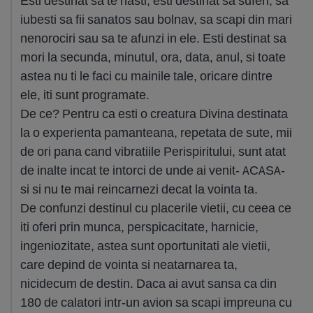
Esti destinat sa te nasti, esti destinat sa suferi, sa
iubesti sa fii sanatos sau bolnav, sa scapi din mari
nenorociri sau sa te afunzi in ele. Esti destinat sa
mori la secunda, minutul, ora, data, anul, si toate
astea nu ti le faci cu mainile tale, oricare dintre
ele, iti sunt programate.
De ce? Pentru ca esti o creatura Divina destinata
la o experienta pamanteana, repetata de sute, mii
de ori pana cand vibratiile Perispiritului, sunt atat
de inalte incat te intorci de unde ai venit- ACASA-
si si nu te mai reincarnezi decat la vointa ta.
De confunzi destinul cu placerile vietii, cu ceea ce
iti oferi prin munca, perspicacitate, harnicie,
ingeniozitate, astea sunt oportunitati ale vietii,
care depind de vointa si neatarnarea ta,
nicidecum de destin. Daca ai avut sansa ca din
180 de calatori intr-un avion sa scapi impreuna cu