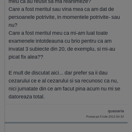
meu ca au reusit sa ma reanimeze?
Care a fost meritul sau vina mea ca am dat de
persoanele potrivite, in momentele potrivite- sau
nu?
Care a fost meritul meu ca mi-am luat toate
examenele intotdeauna cu brio pentru ca am
invatat 3 subiecte din 20, de exemplu, si mi-au
picat fix alea??
E mult de discutat aici... dar prefer sa ii dau
cezarului ce e al cezarului si sa recunosc ca nu,
nici jumatate din ce am facut pina acum nu mi se
datoreaza total.
quasaria
Postat pe 5 Iulie 2012 04:32