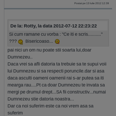
Postat pe 13 Iulie 2012 12:39
De la: Rotty, la data 2012-07-12 22:23:22
Si cum ramane cu vorba : "Ce iti e scris.........."
???
Bisericoaso...
pai nici un om nu poate stii soarta lui,doar
Dumnezeu..
Daca vrei sa afli datoria ta trebuie sa te supui voii
lui Dumnezeu si sa respecti poruncile.dar si asa
daca asculti oameni oamenii rai s-ar putea sa iti
mearga rau....Pt ca doar Dumnezeu te invata sa
mergi pe drumul drept...SA fii constructiv...numai
Dumnezeu stie datoria noastra...
Dar ca noi suferim este ca noi vrem asa sa
suferim