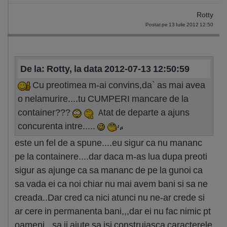
Rotty
Postat pe 13 Iulie 2012 12:50
De la: Rotty, la data 2012-07-13 12:50:59
Cu preotimea m-ai convins,da` as mai avea
o nelamurire....tu CUMPERI mancare de la
container???
Atat de departe a ajuns
concurenta intre.....
este un fel de a spune....eu sigur ca nu mananc
pe la containere....dar daca m-as lua dupa preoti
sigur as ajunge ca sa mananc de pe la gunoi ca
sa vada ei ca noi chiar nu mai avem bani si sa ne
creada..Dar cred ca nici atunci nu ne-ar crede si
ar cere in permanenta bani,,,dar ei nu fac nimic pt
oameni,,,sa ii ajute sa isi construiasca caracterele