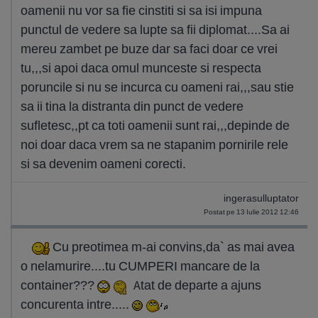
oamenii nu vor sa fie cinstiti si sa isi impuna
punctul de vedere sa lupte sa fii diplomat....Sa ai
mereu zambet pe buze dar sa faci doar ce vrei
tu,,,si apoi daca omul munceste si respecta
poruncile si nu se incurca cu oameni rai,,,sau stie
sa ii tina la distranta din punct de vedere
sufletesc,,pt ca toti oamenii sunt rai,,,depinde de
noi doar daca vrem sa ne stapanim pornirile rele
si sa devenim oameni corecti.
ingerasulluptator
Postat pe 13 Iulie 2012 12:46
Cu preotimea m-ai convins,da` as mai avea
o nelamurire....tu CUMPERI mancare de la
container???
Atat de departe a ajuns
concurenta intre.....