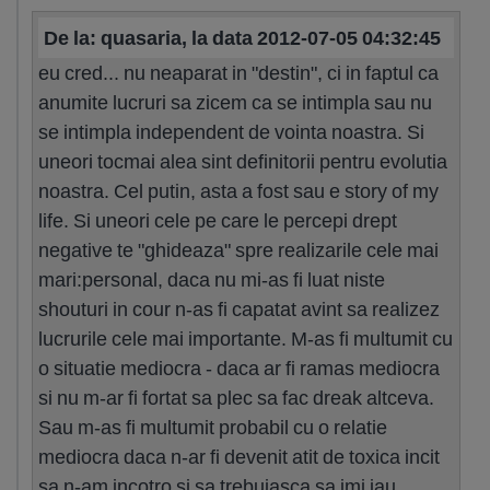
De la: quasaria, la data 2012-07-05 04:32:45
eu cred... nu neaparat in "destin", ci in faptul ca
anumite lucruri sa zicem ca se intimpla sau nu
se intimpla independent de vointa noastra. Si
uneori tocmai alea sint definitorii pentru evolutia
noastra. Cel putin, asta a fost sau e story of my
life. Si uneori cele pe care le percepi drept
negative te "ghideaza" spre realizarile cele mai
mari:personal, daca nu mi-as fi luat niste
shouturi in cour n-as fi capatat avint sa realizez
lucrurile cele mai importante. M-as fi multumit cu
o situatie mediocra - daca ar fi ramas mediocra
si nu m-ar fi fortat sa plec sa fac dreak altceva.
Sau m-as fi multumit probabil cu o relatie
mediocra daca n-ar fi devenit atit de toxica incit
sa n-am incotro si sa trebuiasca sa imi iau