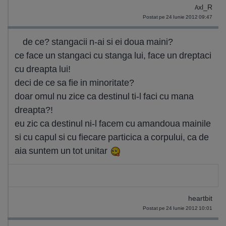
Axl_R
Postat pe 24 Iunie 2012 09:47
de ce? stangacii n-ai si ei doua maini?
ce face un stangaci cu stanga lui, face un dreptaci
cu dreapta lui!
deci de ce sa fie in minoritate?
doar omul nu zice ca destinul ti-l faci cu mana
dreapta?!
eu zic ca destinul ni-l facem cu amandoua mainile
si cu capul si cu fiecare particica a corpului, ca de
aia suntem un tot unitar
heartbit
Postat pe 24 Iunie 2012 10:01