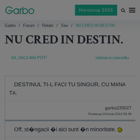
Horoscop 2026
Garbo
Forum
Relatii
Sex
NU CRED IN DESTIN.
NU CRED IN DESTIN.
DA, DACA MAI POT!
iubirea in concediu
DESTINUL TI-L FACI TU SINGUR, CU MANA
TA.
garbo233027
Postat pe 24 Iunie 2012 09:39
Off, st�ngacii �i aici sunt �n minoritate.