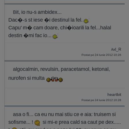
Bit, io nu-s ambidex...
Dac�-s st iese �i destinul la fel.
Capu' m� cam doare, chi�ioarili la fel...halal
destin �mi fac io...
Axl_R
Postat pe 24 Iunie 2012 10:26
algocalmin, revulsin, paracetamol, ketonal,
nurofen si multa
heartbit
Postat pe 24 Iunie 2012 10:28
asa o fi... ca eu nu mai stiu ce e aia: truisem si
sofisme... !
si mi-e prea cald sa caut pe dex.....