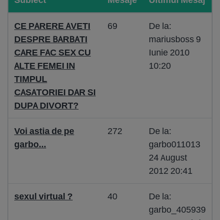
CE PARERE AVETI
69
De la:
DESPRE BARBATI
mariusboss 9
CARE FAC SEX CU
Iunie 2010
ALTE FEMEI IN
10:20
TIMPUL
CASATORIEI DAR SI
DUPA DIVORT?
Voi astia de pe
272
De la:
garbo...
garbo011013
24 August
2012 20:41
sexul virtual ?
40
De la:
garbo_405939