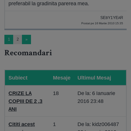
preferabil la gradinita parerea mea.
SEBY1YEAR
Postat pe 16 Martie 2010 15:35
1
2
»
Recomandari
Subiect
Mesaje
Ultimul Mesaj
CRIZE LA
18
De la: 6 Ianuarie
COPIII DE 2 ,3
2016 23:48
ANI
Cititi acest
1
De la: kidz006487