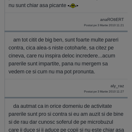
nu sunt chiar asa picante
anaROBERT
Postat pe 3 Martie 2010 11:21
am tot citit de big ben, sunt foarte multe pareri
contra, cica alea-s niste cotoharle, sa citez pe
cineva, care nu inspira deloc incredere...acum
parerile sunt impartite, pana nu mergem sa
vedem ce si cum nu ma pot pronunta.
aly_raz
Postat pe 3 Martie 2010 11:27
da autmat ca in orice domeniu de activitate
parerile sunt pro si contra si eu am auzit si de bine
si de rau dar cunosc soferul de pe microbuzul
care ii duce si ii aduce pe copii si nu este chiar asa