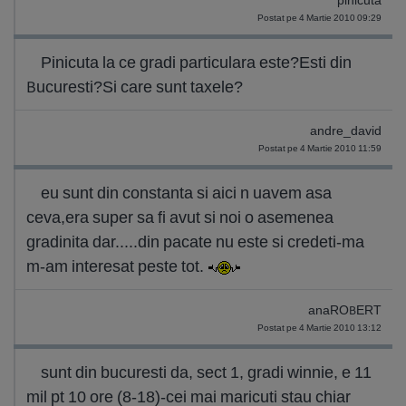
pinicuta
Postat pe 4 Martie 2010 09:29
Pinicuta la ce gradi particulara este?Esti din
Bucuresti?Si care sunt taxele?
andre_david
Postat pe 4 Martie 2010 11:59
eu sunt din constanta si aici n uavem asa
ceva,era super sa fi avut si noi o asemenea
gradinita dar.....din pacate nu este si credeti-ma
m-am interesat peste tot.
anaROBERT
Postat pe 4 Martie 2010 13:12
sunt din bucuresti da, sect 1, gradi winnie, e 11
mil pt 10 ore (8-18)-cei mai maricuti stau chiar