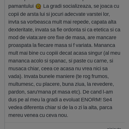
pamantului
La gradi socializeaza, se joaca cu
copii de arsta lui si jocuri adecvate varstei lor,
invta sa vorbeasca mult mai repede, capata alta
dexteritate, invata sa fie ordonta si ca etetica si ca
mod de viata:are ore fixe de masa, are mancare
proaspata la fiecare masa si f variata. Mananca
mult mai bine cu copiii decat acasa singur (al meu
mananca acolo si spanac, si paste cu carne, si
musaca chiar, ceea ce acasa nu vrea nici sa
vada). Invata bunele maniere (te rog frumos,
multumesc, cu placere, buna ziua, la revedere,
pardon, saru'mana pt masa etc). De cand l-am
dus pe al meu la gradi a evoluat ENORM! Se4
vedea diferenta chiar si de la o zi la alta, parca
mereu venea cu ceva nou.