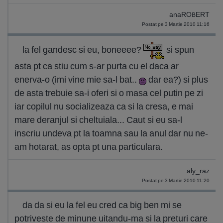
anaROBERT
Postat pe 3 Martie 2010 11:16
la fel gandesc si eu, boneeee?
si spun
asta pt ca stiu cum s-ar purta cu el daca ar
enerva-o (imi vine mie sa-l bat..
dar ea?) si plus
de asta trebuie sa-i oferi si o masa cel putin pe zi
iar copilul nu socializeaza ca si la cresa, e mai
mare deranjul si cheltuiala... Caut si eu sa-l
inscriu undeva pt la toamna sau la anul dar nu ne-
am hotarat, as opta pt una particulara.
aly_raz
Postat pe 3 Martie 2010 11:20
da da si eu la fel eu cred ca big ben mi se
potriveste de minune uitandu-ma si la preturi care