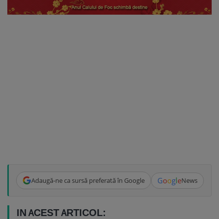
G
o
o
g
l
e
Adaugă-ne ca sursă preferată în Google
News
IN ACEST ARTICOL: