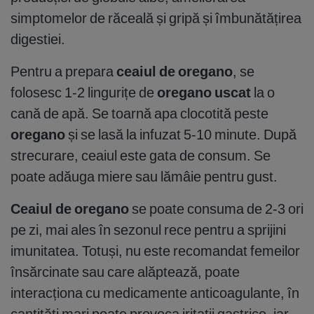
simptomelor de răceală și gripă și îmbunătățirea
digestiei.
Pentru a prepara
ceaiul de oregano
, se
folosesc 1-2 lingurițe de
oregano uscat
la o
cană de apă. Se toarnă apa clocotită peste
oregano
și se lasă la infuzat 5-10 minute. După
strecurare, ceaiul este gata de consum. Se
poate adăuga miere sau lămâie pentru gust.
Ceaiul de oregano
se poate consuma de 2-3 ori
pe zi, mai ales în sezonul rece pentru a sprijini
imunitatea. Totuși, nu este recomandat femeilor
însărcinate sau care alăptează, poate
interacționa cu medicamente anticoagulante, în
cantități mari poate provoca iritații gastrice, iar