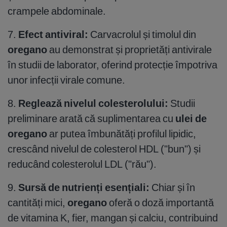
crampele abdominale.
7.
Efect antiviral:
Carvacrolul și timolul din
oregano
au demonstrat și proprietăți antivirale
în studii de laborator, oferind protecție împotriva
unor infecții virale comune.
8.
Reglează nivelul colesterolului:
Studii
preliminare arată că suplimentarea cu
ulei de
oregano
ar putea îmbunătăți profilul lipidic,
crescând nivelul de colesterol HDL ("bun") și
reducând colesterolul LDL ("rău").
9.
Sursă de nutrienți esențiali:
Chiar și în
cantități mici,
oregano
oferă o doză importantă
de vitamina K, fier, mangan și calciu, contribuind