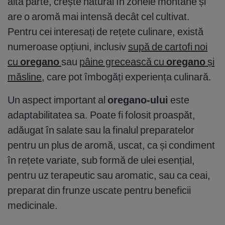
altă parte, crește natural în zonele montane și
are o aromă mai intensă decât cel cultivat.
Pentru cei interesați de rețete culinare, există
numeroase opțiuni, inclusiv
supă de cartofi noi
cu
oregano
sau
pâine grecească cu
oregano
și
măsline
, care pot îmbogăți experiența culinară.
Un aspect important al
oregano-ului
este
adaptabilitatea sa. Poate fi folosit proaspăt,
adăugat în salate sau la finalul preparatelor
pentru un plus de aromă, uscat, ca și condiment
în rețete variate, sub formă de ulei esențial,
pentru uz terapeutic sau aromatic, sau ca ceai,
preparat din frunze uscate pentru beneficii
medicinale.