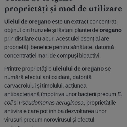
proprietăți și mod de utilizare
Uleiul de oregano
este un extract concentrat,
obținut din frunzele și lăstarii plantei de
oregano
prin distilare cu abur. Acest ulei esențial are
proprietăți benefice pentru sănătate, datorită
concentrației mari de compuși bioactivi.
Printre proprietățile
uleiului de oregano
se
numără efectul antioxidant, datorită
carvacrolului și timolului, acțiunea
antibacteriană împotriva unor bacterii precum
E.
coli
și
Pseudomonas aeruginosa
, proprietățile
antivirale care pot inhiba dezvoltarea unor
virusuri precum norovirusul și efectul