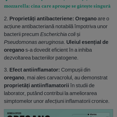
mozzarella: cina care aproape se gătește singură
2.
Proprietăți antibacteriene:
Oregano
are o
acțiune antibacteriană notabilă împotriva unor
bacterii precum
Escherichia coli
și
Pseudomonas aeruginosa
.
Uleiul esențial de
oregano
s-a dovedit eficient în a inhiba
dezvoltarea bacteriilor patogene.
3.
Efect antiinflamator:
Compușii din
oregano
, mai ales carvacrolul, au demonstrat
proprietăți antiinflamatorii
în studii de
laborator, putând contribui la ameliorarea
simptomelor unor afecțiuni inflamatorii cronice.