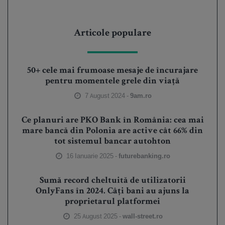
Articole populare
50+ cele mai frumoase mesaje de încurajare
pentru momentele grele din viață
7 August 2024 -
9am.ro
Ce planuri are PKO Bank în România: cea mai
mare bancă din Polonia are active cât 66% din
tot sistemul bancar autohton
16 Ianuarie 2025 -
futurebanking.ro
Sumă record cheltuită de utilizatorii
OnlyFans în 2024. Câți bani au ajuns la
proprietarul platformei
25 August 2025 -
wall-street.ro