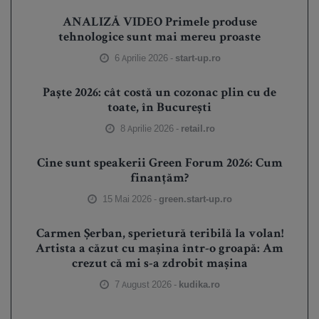
ANALIZĂ VIDEO Primele produse
tehnologice sunt mai mereu proaste
6 Aprilie 2026 -
start-up.ro
Paște 2026: cât costă un cozonac plin cu de
toate, în București
8 Aprilie 2026 -
retail.ro
Cine sunt speakerii Green Forum 2026: Cum
finanțăm?
15 Mai 2026 -
green.start-up.ro
Carmen Șerban, sperietură teribilă la volan!
Artista a căzut cu mașina într-o groapă: Am
crezut că mi s-a zdrobit mașina
7 August 2026 -
kudika.ro