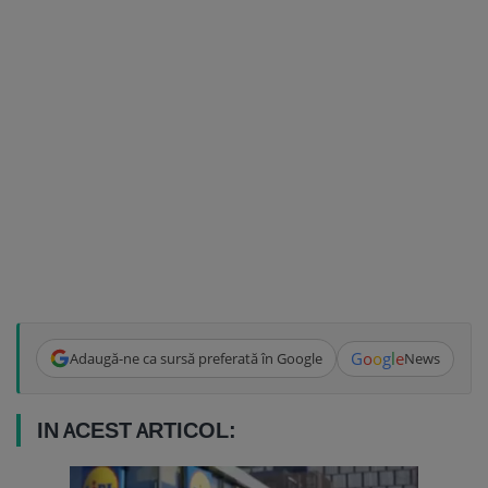
G
o
o
g
l
e
Adaugă-ne ca sursă preferată în Google
News
IN ACEST ARTICOL: