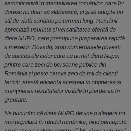
semnificativă în mentalitatea românilor, care își
doresc nu doar să slăbească, ci și să adopte un
stil de viață sănătos pe termen lung. Românii
apreciază ușurința și versatilitatea oferită de
dieta NUPO, care presupune prepararea rapidă
a meselor. Dovada, stau numeroasele povești
de succes ale celor care au urmat dieta Nupo,
printre care zeci de persoane publice din
România și peste cateva zeci de mii de clienți
fericiți, atestă eficiența acesteia în obținerea și
menținerea rezultatelor vizibile în pierderea în
greutate.
Ne bucurăm că dieta NUPO devine o alegere tot
mai populară în rândul românilor, fiind percepută
nu doar ca o soluție pentru slăbit, ci și ca un mod