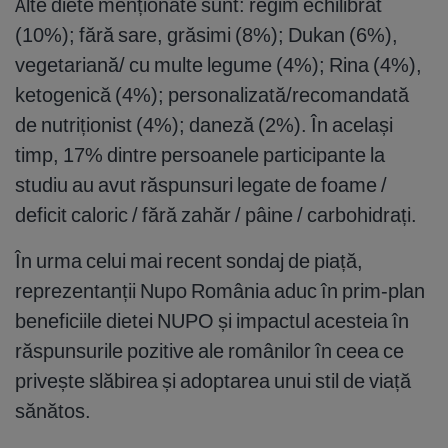
Alte diete menționate sunt: regim echilibrat
(10%); fără sare, grăsimi (8%); Dukan (6%),
vegetariană/ cu multe legume (4%); Rina (4%),
ketogenică (4%); personalizată/recomandată
de nutriționist (4%); daneză (2%). În același
timp, 17% dintre persoanele participante la
studiu au avut răspunsuri legate de foame /
deficit caloric / fără zahăr / pâine / carbohidrați.
În urma celui mai recent sondaj de piață,
reprezentanții Nupo România aduc în prim-plan
beneficiile dietei NUPO și impactul acesteia în
răspunsurile pozitive ale românilor în ceea ce
privește slăbirea și adoptarea unui stil de viață
sănătos.