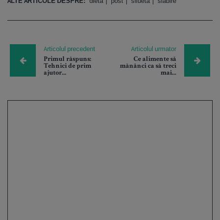
ALTE ARTICOLE DESPRE:
dieta
post
silueta
slabire
Articolul precedent
Articolul urmator
Primul răspuns:
Ce alimente să
Tehnici de prim
mănânci ca să treci
ajutor...
mai...