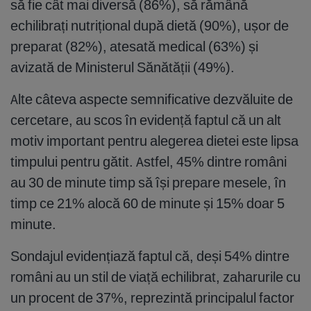
să fie cât mai diversă (86%), să rămână
echilibrați nutrițional după dietă (90%), ușor de
preparat (82%), atesată medical (63%) și
avizată de Ministerul Sănătății (49%).
Alte câteva aspecte semnificative dezvăluite de
cercetare, au scos în evidență faptul că un alt
motiv important pentru alegerea dietei este lipsa
timpului pentru gătit. Astfel, 45% dintre români
au 30 de minute timp să își prepare mesele, în
timp ce 21% alocă 60 de minute și 15% doar 5
minute.
Sondajul evidențiază faptul că, deși 54% dintre
români au un stil de viață echilibrat, zaharurile cu
un procent de 37%, reprezintă principalul factor