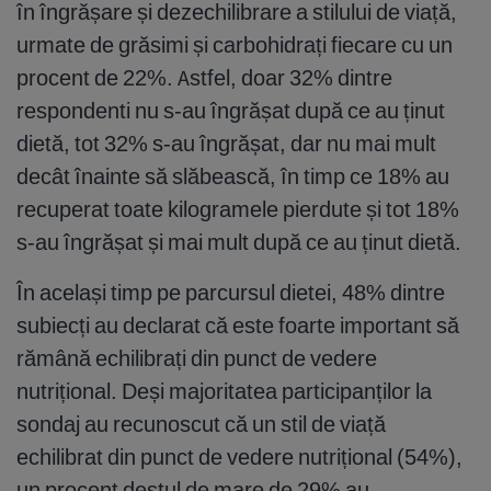
în îngrășare și dezechilibrare a stilului de viață,
urmate de grăsimi și carbohidrați fiecare cu un
procent de 22%. Astfel, doar 32% dintre
respondenti nu s-au îngrășat după ce au ținut
dietă, tot 32% s-au îngrășat, dar nu mai mult
decât înainte să slăbească, în timp ce 18% au
recuperat toate kilogramele pierdute și tot 18%
s-au îngrășat și mai mult după ce au ținut dietă.
În același timp pe parcursul dietei, 48% dintre
subiecți au declarat că este foarte important să
rămână echilibrați din punct de vedere
nutrițional. Deși majoritatea participanților la
sondaj au recunoscut că un stil de viață
echilibrat din punct de vedere nutrițional (54%),
un procent destul de mare de 29% au