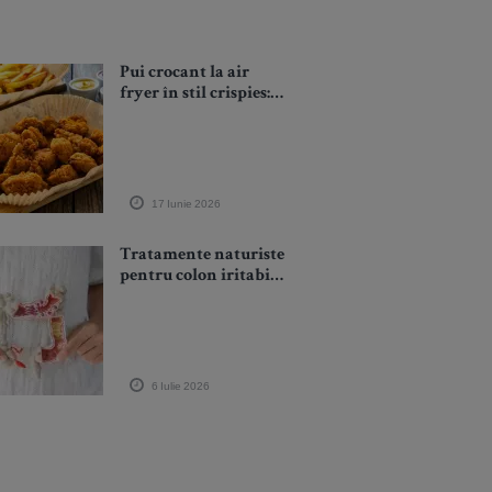
Pui crocant la air
fryer în stil crispies:
rețeta rapidă care iese
de fiecare dată
17 Iunie 2026
Tratamente naturiste
pentru colon iritabil:
ceaiuri, dietă blândă
și remedii care pot
calma crampele și
balonarea
6 Iulie 2026