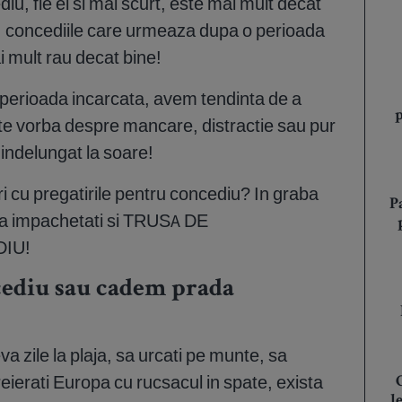
u, fie el si mai scurt, este mai mult decat
, concediile care urmeaza dupa o perioada
i mult rau decat bine!
 perioada incarcata, avem tendinta de a
ste vorba despre mancare, distractie sau pur
 indelungat la soare!
ri cu pregatirile pentru concediu? In graba
P
 sa impachetati si TRUSA DE
IU!
ediu sau cadem prada
va zile la plaja, sa urcati pe munte, sa
reierati Europa cu rucsacul in spate, exista
l