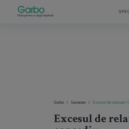
SPEC
Ghid pentru o viață împlinită
Garbo
Sanatate
Excesul de relaxare: 
Excesul de rela