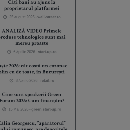
Câți bani au ajuns la
proprietarul platformei
25 August 2025 -
wall-street.ro
ANALIZĂ VIDEO Primele
produse tehnologice sunt mai
mereu proaste
6 Aprilie 2026 -
start-up.ro
aște 2026: cât costă un cozonac
plin cu de toate, în București
8 Aprilie 2026 -
retail.ro
Cine sunt speakerii Green
Forum 2026: Cum finanțăm?
15 Mai 2026 -
green.start-up.ro
Călin Georgescu, ”apărătorul”
eului românesc, are depozitele