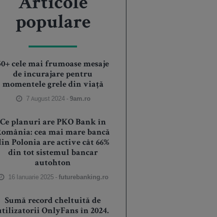
Articole
populare
50+ cele mai frumoase mesaje
de încurajare pentru
momentele grele din viață
7 August 2024 -
9am.ro
Ce planuri are PKO Bank în
România: cea mai mare bancă
din Polonia are active cât 66%
din tot sistemul bancar
autohton
16 Ianuarie 2025 -
futurebanking.ro
Sumă record cheltuită de
utilizatorii OnlyFans în 2024.