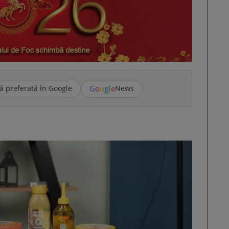
G
o
o
g
l
e
ă preferată în Google
News