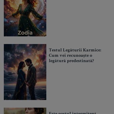
Testul Legăturii Karmice:
Cum vei recunoaște o
legătură predestinată?