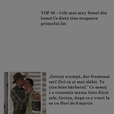
TOP 40 – Cele mai sexy femei din
lume! Ce dietă ține ocupanta
primului loc
„Getuță scumpă, dar frumoasă
ești! Zici că ai mai slăbit. Te
ține bine bărbatul.” Ce mesaj
i-a transmis mama Geta fiicei
sale, Getuța, după ce a venit la
ea cu flori de 8 martie