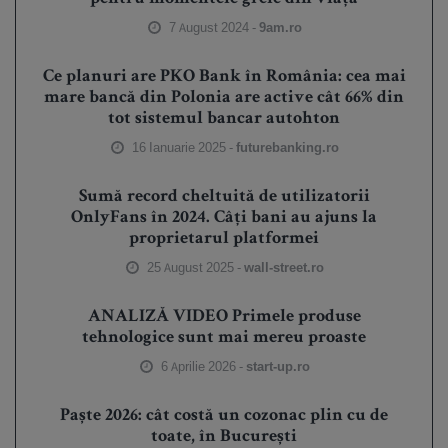
7 August 2024 -
9am.ro
Ce planuri are PKO Bank în România: cea mai
mare bancă din Polonia are active cât 66% din
tot sistemul bancar autohton
16 Ianuarie 2025 -
futurebanking.ro
Sumă record cheltuită de utilizatorii
OnlyFans în 2024. Câți bani au ajuns la
proprietarul platformei
25 August 2025 -
wall-street.ro
ANALIZĂ VIDEO Primele produse
tehnologice sunt mai mereu proaste
6 Aprilie 2026 -
start-up.ro
Paște 2026: cât costă un cozonac plin cu de
toate, în București