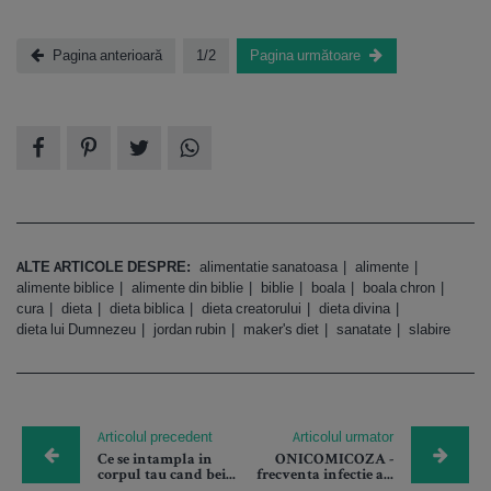
Pagina anterioară
1/2
Pagina următoare
ALTE ARTICOLE DESPRE:
alimentatie sanatoasa
alimente
alimente biblice
alimente din biblie
biblie
boala
boala chron
cura
dieta
dieta biblica
dieta creatorului
dieta divina
dieta lui Dumnezeu
jordan rubin
maker's diet
sanatate
slabire
Articolul precedent
Articolul urmator
Ce se intampla in
ONICOMICOZA -
corpul tau cand bei...
frecventa infectie a...