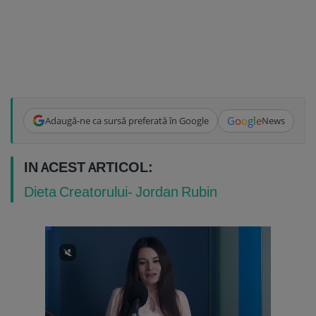
G
o
o
g
l
e
Adaugă-ne ca sursă preferată în Google
News
IN ACEST ARTICOL:
Dieta Creatorului- Jordan Rubin