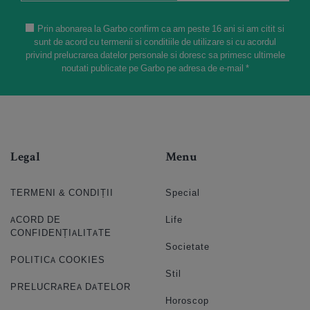
Prin abonarea la Garbo confirm ca am peste 16 ani si am citit si
sunt de acord cu termenii si conditiile de utilizare si cu acordul
privind prelucrarea datelor personale si doresc sa primesc ultimele
noutati publicate pe Garbo pe adresa de e-mail *
Legal
Menu
TERMENI & CONDIȚII
Special
ACORD DE
Life
CONFIDENȚIALITATE
Societate
POLITICA COOKIES
Stil
PRELUCRAREA DATELOR
Horoscop