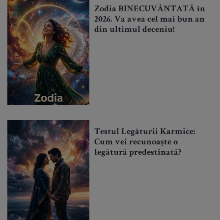
Zodia BINECUVÂNTATĂ în
2026. Va avea cel mai bun an
din ultimul deceniu!
Testul Legăturii Karmice:
Cum vei recunoaște o
legătură predestinată?