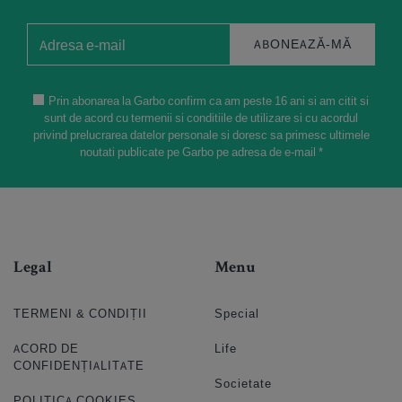
ABONEAZĂ-MĂ
Prin abonarea la Garbo confirm ca am peste 16 ani si am citit si
sunt de acord cu termenii si conditiile de utilizare si cu acordul
privind prelucrarea datelor personale si doresc sa primesc ultimele
noutati publicate pe Garbo pe adresa de e-mail *
Legal
Menu
TERMENI & CONDIȚII
Special
ACORD DE
Life
CONFIDENȚIALITATE
Societate
POLITICA COOKIES