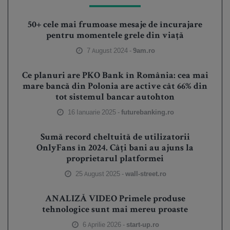
50+ cele mai frumoase mesaje de încurajare
pentru momentele grele din viață
7 August 2024 -
9am.ro
Ce planuri are PKO Bank în România: cea mai
mare bancă din Polonia are active cât 66% din
tot sistemul bancar autohton
16 Ianuarie 2025 -
futurebanking.ro
Sumă record cheltuită de utilizatorii
OnlyFans în 2024. Câți bani au ajuns la
proprietarul platformei
25 August 2025 -
wall-street.ro
ANALIZĂ VIDEO Primele produse
tehnologice sunt mai mereu proaste
6 Aprilie 2026 -
start-up.ro