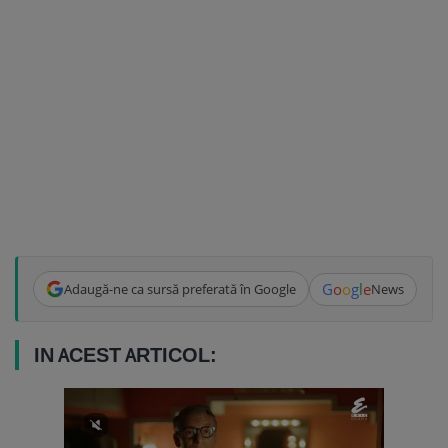
G
o
o
g
l
e
Adaugă-ne ca sursă preferată în Google
News
IN ACEST ARTICOL: