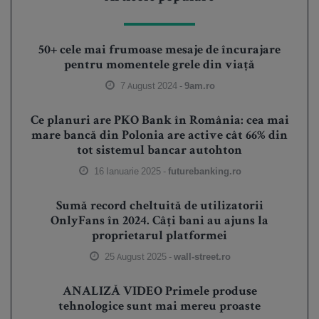
50+ cele mai frumoase mesaje de încurajare
pentru momentele grele din viață
7 August 2024 -
9am.ro
Ce planuri are PKO Bank în România: cea mai
mare bancă din Polonia are active cât 66% din
tot sistemul bancar autohton
16 Ianuarie 2025 -
futurebanking.ro
Sumă record cheltuită de utilizatorii
OnlyFans în 2024. Câți bani au ajuns la
proprietarul platformei
25 August 2025 -
wall-street.ro
ANALIZĂ VIDEO Primele produse
tehnologice sunt mai mereu proaste