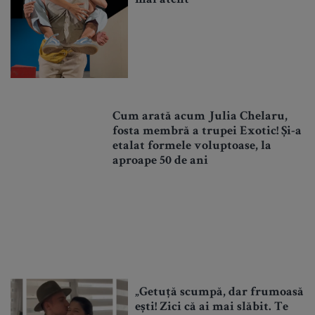
mai atent
Cum arată acum Julia Chelaru,
fosta membră a trupei Exotic! Și-a
etalat formele voluptoase, la
aproape 50 de ani
„Getuță scumpă, dar frumoasă
ești! Zici că ai mai slăbit. Te