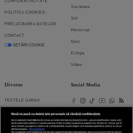
CONFIDENȚIALITATE
Societate
POLITICA COOKIES
Stil
PRELUCRAREA DATELOR
Horoscop
CONTACT
Quiz
SETĂRI COOKIE
Echipa
Video
Diverse
Social Media
TESTELE GARBO
HOROSCOP
Nouă ne pasă ca datele tale personale să rămână confidențiale
Noi și partenerii noștri
610
stocăm și/sau accesăm informații pe dispozitivul dvs., precum identificatorii cookie unici
HOROSCOPUL IUBIRII
pentru prelucrarea datelor cu caracter personal. Puteți accepta sau gestiona alegerile dvs. făcând clic mai jos sau în
orice moment, pe pagina cu politica de confidențialitate. Aceste alegeri vor fi raportate partenerilor noștri și nu vă vor
afecta navigarea.
Mai multe detalii
Noi si partenerii nostri (retelele de socializare si agentiile de publicitate partenere, precum si furnizorii nostri de servicii
© 2026 Internet Corp SRL