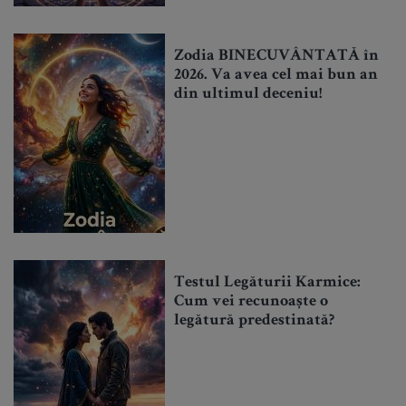
Zodia BINECUVÂNTATĂ în
2026. Va avea cel mai bun an
din ultimul deceniu!
Testul Legăturii Karmice:
Cum vei recunoaște o
legătură predestinată?