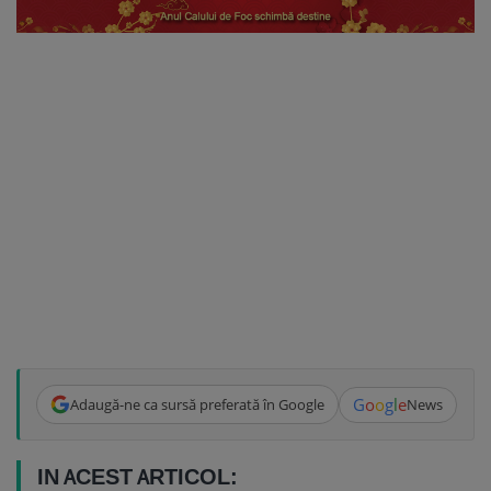
G
o
o
g
l
e
Adaugă-ne ca sursă preferată în Google
News
IN ACEST ARTICOL: