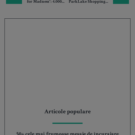
for Madness”: 4.000...
ParkLake Shopping...
Articole populare
50+ cele mai frumoase mesaje de încurajare