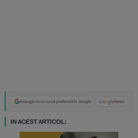
G
o
o
g
l
e
Adaugă-ne ca sursă preferată în Google
News
IN ACEST ARTICOL: