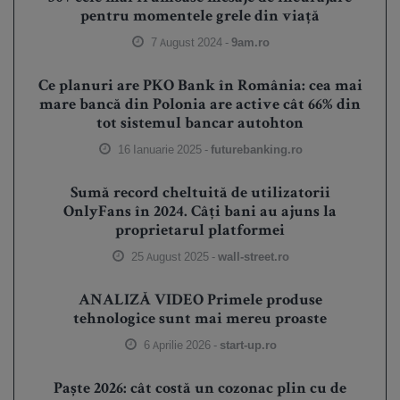
pentru momentele grele din viață
7 August 2024 -
9am.ro
Ce planuri are PKO Bank în România: cea mai
mare bancă din Polonia are active cât 66% din
tot sistemul bancar autohton
16 Ianuarie 2025 -
futurebanking.ro
Sumă record cheltuită de utilizatorii
OnlyFans în 2024. Câți bani au ajuns la
proprietarul platformei
25 August 2025 -
wall-street.ro
ANALIZĂ VIDEO Primele produse
tehnologice sunt mai mereu proaste
6 Aprilie 2026 -
start-up.ro
Paște 2026: cât costă un cozonac plin cu de