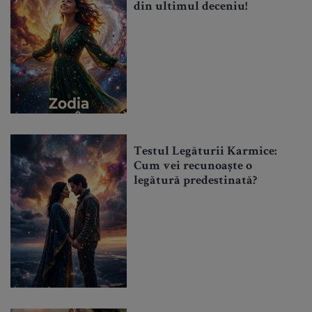
din ultimul deceniu!
Testul Legăturii Karmice:
Cum vei recunoaște o
legătură predestinată?