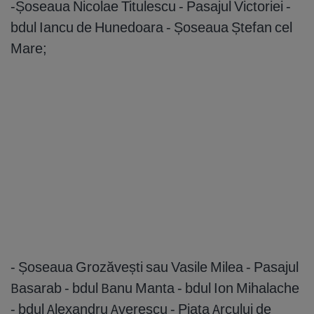
-Șoseaua Nicolae Titulescu - Pasajul Victoriei -
bdul Iancu de Hunedoara - Șoseaua Ștefan cel
Mare;
- Șoseaua Grozăvești sau Vasile Milea - Pasajul
Basarab - bdul Banu Manta - bdul Ion Mihalache
- bdul Alexandru Averescu - Piața Arcului de