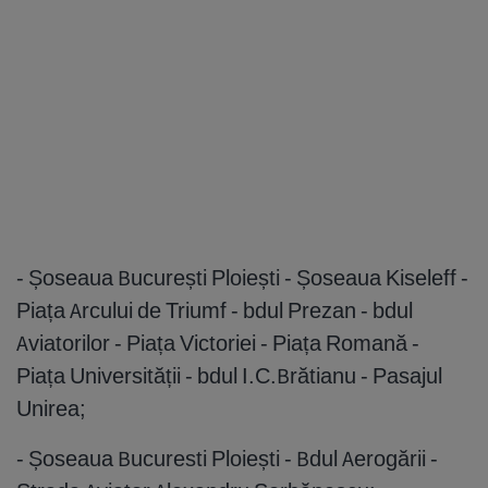
- Șoseaua București Ploiești - Șoseaua Kiseleff -
Piața Arcului de Triumf - bdul Prezan - bdul
Aviatorilor - Piața Victoriei - Piața Romană -
Piața Universității - bdul I.C.Brătianu - Pasajul
Unirea;
- Șoseaua Bucuresti Ploiești - Bdul Aerogării -