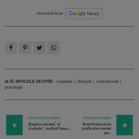
Abonează-te pe
ALTE ARTICOLE DESPRE:
inspiratie
lifestyle
motivational
psihologie
Articolul precedent
Articolul urmator
„Regina mamă” și
Restricționarea
„Gaițele”, închid luna...
traficului rutier
pe...