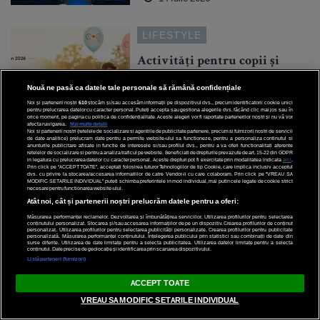
LIFESTYLE
Activități pentru copii și
familie la Bucharest Town
Nouă ne pasă ca datele tale personale să rămână confidențiale
Charity Run 2026
Noi și partenerii noștri
610
stocăm și/sau accesăm informații pe dispozitivul dvs., precum identificatorii cookie unici
pentru prelucrarea datelor cu caracter personal. Puteți accepta sau gestiona alegerile dvs. făcând clic mai jos sau în
orice moment, pe pagina cu politica de confidențialitate. Aceste alegeri vor fi raportate partenerilor noștri și nu vă vor
afecta navigarea.
Mai multe detalii
Noi si partenerii nostri (retelele de socializare si agentiile de publicitate partenere, precum si furnizorii nostri de servicii
de date analitice) prelucram date pentru a permite website-ului sa functioneze, pentru a personaliza continutul si
anunturile publicitare afisate in functie de interesele si/sau profilul dvs., pentru a va oferi functionalitati aferente
retelelor de socializare si pentru a analiza traficul pe website. Beneficiati de drepturile prevazute de art. 15-22 din GDPR
in legatura cu prelucrarea datelor cu caracter personal. Aceste drepturi pot fi exercitate prin modalitatea indicata
aici
.
Prin click pe “ACCEPT TOATE”, acceptati folosirea tuturor Tehnologiilor de tip Cookie, care implica inclusiv acceptul
dvs. cu privire la stocarea/accesarea informatiilor de catre Vendor-ii cu care colaboram. Prin click pe “VREAU SA
14 Iulie 2026
MODIFIC SETARILE INDIVIDUAL” puteti schimba preferintele in mod individual, mai putin cele legate de cookie strict
necesare pentru functionarea website-ului.
Atât noi, cât și partenerii noștri prelucrăm datele pentru a oferi:
Măsurarea performanței reclamelor. Dezvoltarea și îmbunătățirea serviciilor. Utilizarea profilurilor pentru selectarea
conținutului personalizat. Stocarea și/sau accesarea informațiilor de pe un dispozitiv. Crearea profilurilor de conținut
personalizat. Utilizarea profilurilor pentru selectarea publicității personalizate. Crearea profilurilor pentru publicitate
personalizată. Măsurarea performanței conținutului. Înțelegerea publicului prin statistici sau combinații de date din
surse diferite. Utilizarea de date limitate pentru a selecta publicitatea. Utilizarea datelor limitate pentru a selecta
conținutul. Date precise de geolocație și identificarea prin scanarea dispozitivului.
Listă parteneri (furnizori)
ACCEPT TOATE
VREAU SA MODIFIC SETARILE INDIVIDUAL