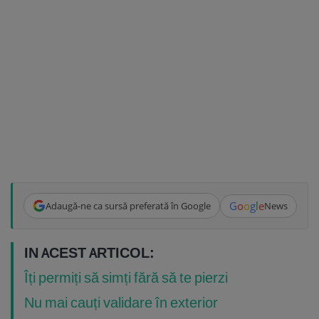
G
o
o
g
l
e
Adaugă-ne ca sursă preferată în Google
News
IN ACEST ARTICOL:
Îți permiți să simți fără să te pierzi
Nu mai cauți validare în exterior