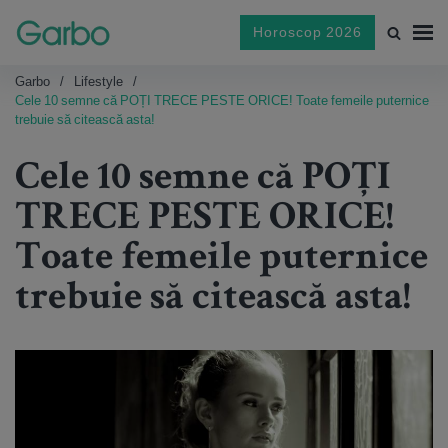
Horoscop 2026
Garbo
Lifestyle
Cele 10 semne că POȚI TRECE PESTE ORICE! Toate femeile puternice
trebuie să citească asta!
Cele 10 semne că POȚI
TRECE PESTE ORICE!
Toate femeile puternice
trebuie să citească asta!