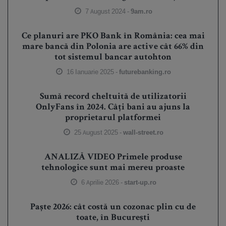
7 August 2024 -
9am.ro
Ce planuri are PKO Bank în România: cea mai
mare bancă din Polonia are active cât 66% din
tot sistemul bancar autohton
16 Ianuarie 2025 -
futurebanking.ro
Sumă record cheltuită de utilizatorii
OnlyFans în 2024. Câți bani au ajuns la
proprietarul platformei
25 August 2025 -
wall-street.ro
ANALIZĂ VIDEO Primele produse
tehnologice sunt mai mereu proaste
6 Aprilie 2026 -
start-up.ro
Paște 2026: cât costă un cozonac plin cu de
toate, în București