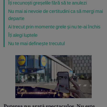
Îți recunoști greșelile fără să te anulezi
Nu mai ai nevoie de certitudini ca să mergi mai
departe
Ai trecut prin momente grele și nu te-ai închis
Îți alegi luptele
Nu te mai definește trecutul
Puterea nu arată spectaculos. Nu este