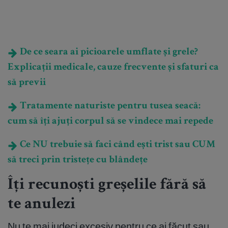
De ce seara ai picioarele umflate și grele?
Explicații medicale, cauze frecvente și sfaturi ca
să previi
Tratamente naturiste pentru tusea seacă:
cum să îți ajuți corpul să se vindece mai repede
Ce NU trebuie să faci când ești trist sau CUM
să treci prin tristețe cu blândețe
Îți recunoști greșelile fără să
te anulezi
Nu te mai judeci excesiv pentru ce ai făcut sau