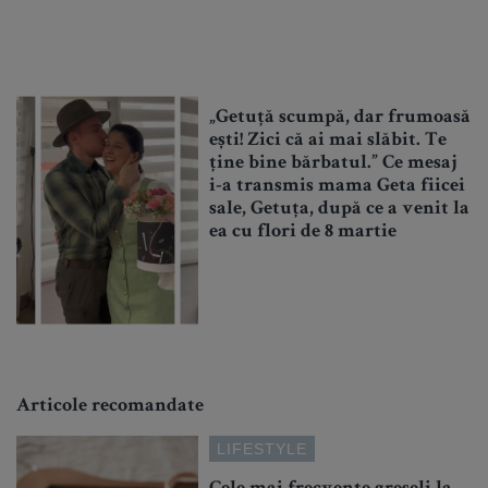
„Getuță scumpă, dar frumoasă
ești! Zici că ai mai slăbit. Te
ține bine bărbatul.” Ce mesaj
i-a transmis mama Geta fiicei
sale, Getuța, după ce a venit la
ea cu flori de 8 martie
Articole recomandate
LIFESTYLE