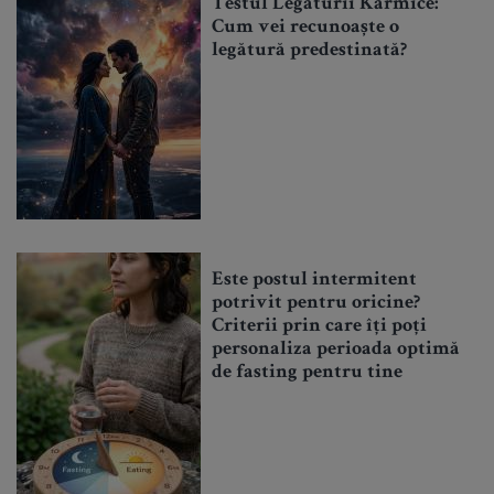
Testul Legăturii Karmice:
Cum vei recunoaște o
legătură predestinată?
Este postul intermitent
potrivit pentru oricine?
Criterii prin care îți poți
personaliza perioada optimă
de fasting pentru tine