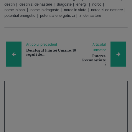
destin
destin zi de nastere
dragoste
energii
noroc
noroc in bani
noroc in dragoste
noroc in viata
noroc zi de nastere
potential energetic
potential energetic zi
zi de nastere
Articolul precedent
Articolul
urmator
Decalogul Fiintei Umane: 10
reguli de...
Puterea
Recunostinte
i