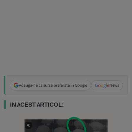
G
o
o
g
l
e
Adaugă-ne ca sursă preferată în Google
News
IN ACEST ARTICOL: