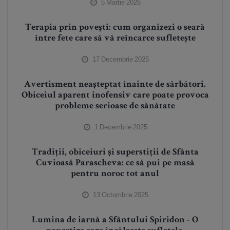
5 Martie 2026
Terapia prin povești: cum organizezi o seară
între fete care să vă reîncarce sufletește
17 Decembrie 2025
Avertisment neașteptat înainte de sărbători.
Obiceiul aparent inofensiv care poate provoca
probleme serioase de sănătate
1 Decembrie 2025
Tradiții, obiceiuri și superstiții de Sfânta
Cuvioasă Parascheva: ce să pui pe masă
pentru noroc tot anul
13 Octombrie 2025
Lumina de iarnă a Sfântului Spiridon - O