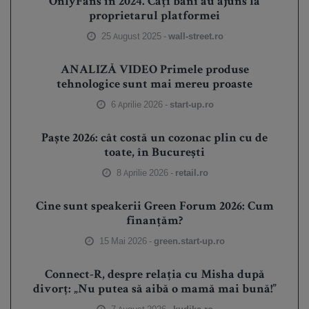
OnlyFans în 2024. Câți bani au ajuns la
proprietarul platformei
25 August 2025 -
wall-street.ro
ANALIZĂ VIDEO Primele produse
tehnologice sunt mai mereu proaste
6 Aprilie 2026 -
start-up.ro
Paște 2026: cât costă un cozonac plin cu de
toate, în București
8 Aprilie 2026 -
retail.ro
Cine sunt speakerii Green Forum 2026: Cum
finanțăm?
15 Mai 2026 -
green.start-up.ro
Connect-R, despre relația cu Misha după
divorț: „Nu putea să aibă o mamă mai bună!”