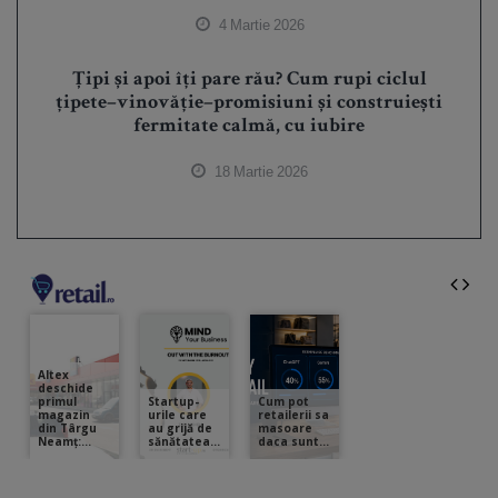
4 Martie 2026
Țipi și apoi îți pare rău? Cum rupi ciclul
țipete–vinovăție–promisiuni și construiești
fermitate calmă, cu iubire
18 Martie 2026