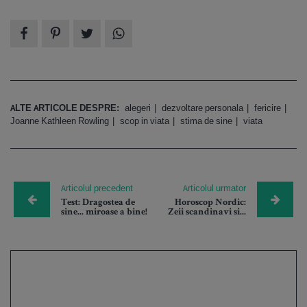
ALTE ARTICOLE DESPRE:
alegeri
dezvoltare personala
fericire
Joanne Kathleen Rowling
scop in viata
stima de sine
viata
Articolul precedent
Articolul urmator
Test: Dragostea de
Horoscop Nordic:
sine... miroase a bine!
Zeii scandinavi si...