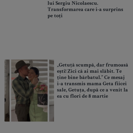
lui Sergiu Nicolaescu.
Transformarea care i-a surprins
pe toți
„Getuță scumpă, dar frumoasă
ești! Zici că ai mai slăbit. Te
ține bine bărbatul.” Ce mesaj
i-a transmis mama Geta fiicei
sale, Getuța, după ce a venit la
ea cu flori de 8 martie