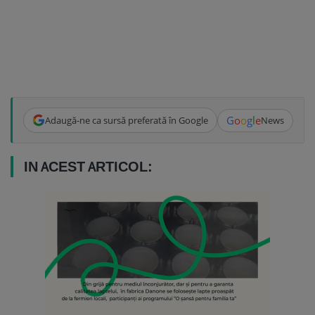
G
o
o
g
l
e
Adaugă-ne ca sursă preferată în Google
News
IN ACEST ARTICOL: