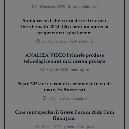
16 Ianuarie 2025 -
futurebanking.ro
Sumă record cheltuită de utilizatorii
OnlyFans în 2024. Câți bani au ajuns la
proprietarul platformei
25 August 2025 -
wall-street.ro
ANALIZĂ VIDEO Primele produse
tehnologice sunt mai mereu proaste
6 Aprilie 2026 -
start-up.ro
Paște 2026: cât costă un cozonac plin cu de
toate, în București
8 Aprilie 2026 -
retail.ro
Cine sunt speakerii Green Forum 2026: Cum
finanțăm?
15 Mai 2026 -
green.start-up.ro