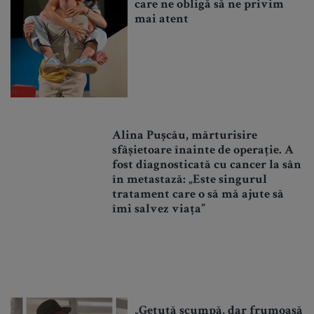
care ne obligă să ne privim
mai atent
Alina Pușcău, mărturisire
sfâșietoare înainte de operație. A
fost diagnosticată cu cancer la sân
în metastază: „Este singurul
tratament care o să mă ajute să
îmi salvez viața”
„Getuță scumpă, dar frumoasă