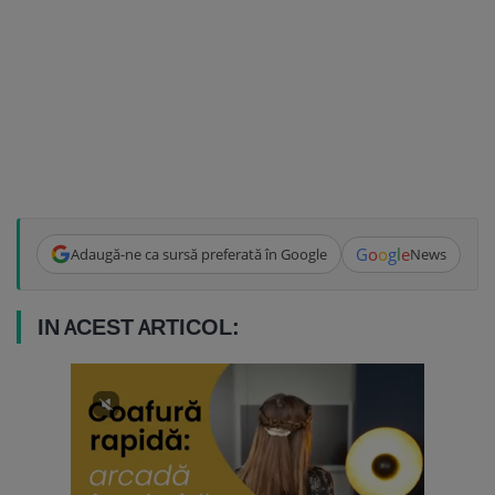
G
o
o
g
l
e
Adaugă-ne ca sursă preferată în Google
News
IN ACEST ARTICOL: