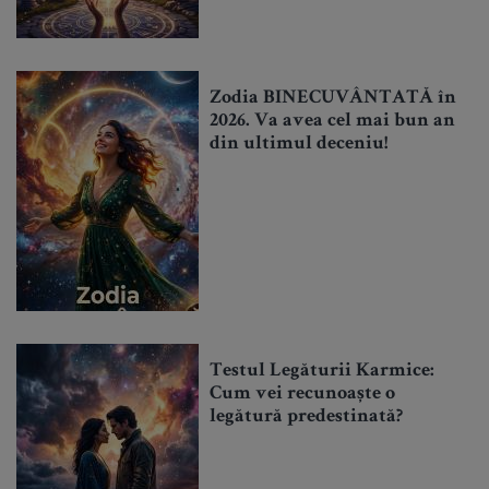
Zodia BINECUVÂNTATĂ în
2026. Va avea cel mai bun an
din ultimul deceniu!
Testul Legăturii Karmice:
Cum vei recunoaște o
legătură predestinată?