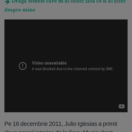
Dragă femeie care m-ai iubit: iată ce n-ai știut
despre mine
Pe 16 decembrie 2011, Julio Iglesias a primit