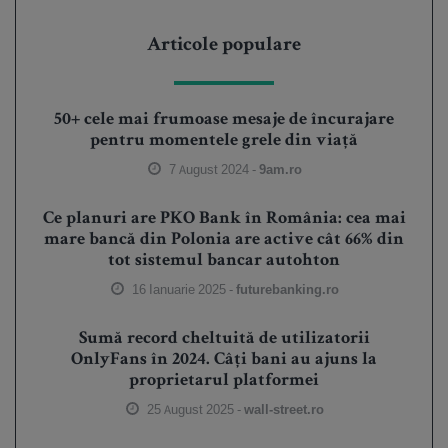
Articole populare
50+ cele mai frumoase mesaje de încurajare
pentru momentele grele din viață
7 August 2024 -
9am.ro
Ce planuri are PKO Bank în România: cea mai
mare bancă din Polonia are active cât 66% din
tot sistemul bancar autohton
16 Ianuarie 2025 -
futurebanking.ro
Sumă record cheltuită de utilizatorii
OnlyFans în 2024. Câți bani au ajuns la
proprietarul platformei
25 August 2025 -
wall-street.ro