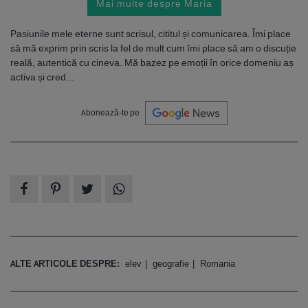
Mai multe despre Maria
Pasiunile mele eterne sunt scrisul, cititul și comunicarea. Îmi place
să mă exprim prin scris la fel de mult cum îmi place să am o discuție
reală, autentică cu cineva. Mă bazez pe emoții în orice domeniu aș
activa și cred...
Abonează-te pe
ALTE ARTICOLE DESPRE:
elev
geografie
Romania