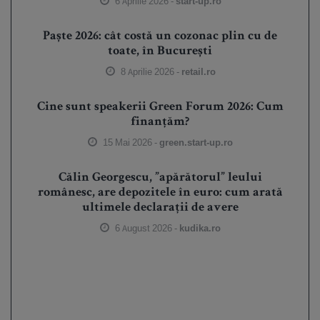
6 Aprilie 2026 -
start-up.ro
Paște 2026: cât costă un cozonac plin cu de
toate, în București
8 Aprilie 2026 -
retail.ro
Cine sunt speakerii Green Forum 2026: Cum
finanțăm?
15 Mai 2026 -
green.start-up.ro
Călin Georgescu, ”apărătorul” leului
românesc, are depozitele în euro: cum arată
ultimele declarații de avere
6 August 2026 -
kudika.ro