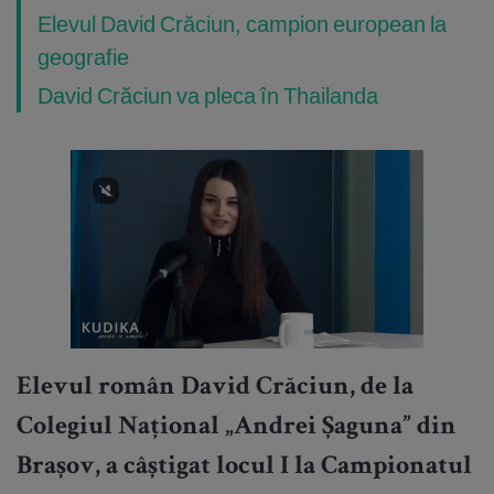
Elevul David Crăciun, campion european la
geografie
David Crăciun va pleca în Thailanda
Elevul român David Crăciun, de la
Colegiul Național „Andrei Șaguna” din
Brașov, a câștigat locul I la Campionatul