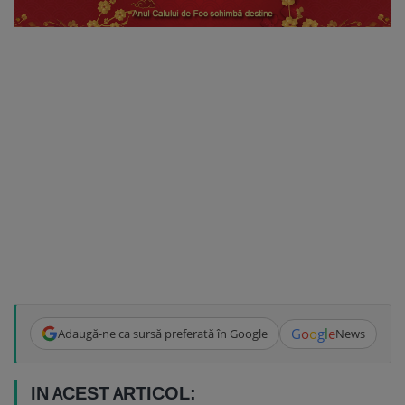
G
o
o
g
l
e
Adaugă-ne ca sursă preferată în Google
News
IN ACEST ARTICOL: