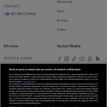
Horoscop
CONTACT
Quiz
SETĂRI COOKIE
Echipa
Video
Diverse
Social Media
TESTELE GARBO
HOROSCOP
Nouă ne pasă ca datele tale personale să rămână confidențiale
Noi și partenerii noștri
610
stocăm și/sau accesăm informații pe dispozitivul dvs., precum identificatorii cookie unici
HOROSCOPUL IUBIRII
pentru prelucrarea datelor cu caracter personal. Puteți accepta sau gestiona alegerile dvs. făcând clic mai jos sau în
orice moment, pe pagina cu politica de confidențialitate. Aceste alegeri vor fi raportate partenerilor noștri și nu vă vor
afecta navigarea.
Mai multe detalii
Noi si partenerii nostri (retelele de socializare si agentiile de publicitate partenere, precum si furnizorii nostri de servicii
© 2026 Internet Corp SRL
FORUMURI
de date analitice) prelucram date pentru a permite website-ului sa functioneze, pentru a personaliza continutul si
Toate drepturile rezervate
anunturile publicitare afisate in functie de interesele si/sau profilul dvs., pentru a va oferi functionalitati aferente
retelelor de socializare si pentru a analiza traficul pe website. Beneficiati de drepturile prevazute de art. 15-22 din GDPR
in legatura cu prelucrarea datelor cu caracter personal. Aceste drepturi pot fi exercitate prin modalitatea indicata
aici
.
TRATAMENTE NATURISTE
Prin click pe “ACCEPT TOATE”, acceptati folosirea tuturor Tehnologiilor de tip Cookie, care implica inclusiv acceptul
dvs. cu privire la stocarea/accesarea informatiilor de catre Vendor-ii cu care colaboram. Prin click pe “VREAU SA
MODIFIC SETARILE INDIVIDUAL” puteti schimba preferintele in mod individual, mai putin cele legate de cookie strict
necesare pentru functionarea website-ului.
DICTIONARE NUME