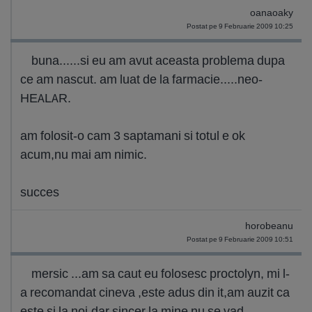
oanaoaky
Postat pe 9 Februarie 2009 10:25
buna......si eu am avut aceasta problema dupa
ce am nascut. am luat de la farmacie.....neo-
HEALAR.
am folosit-o cam 3 saptamani si totul e ok
acum,nu mai am nimic.
succes
horobeanu
Postat pe 9 Februarie 2009 10:51
mersic ...am sa caut eu folosesc proctolyn, mi l-
a recomandat cineva ,este adus din it,am auzit ca
este si la noi,dar sincer la mine nu se vad