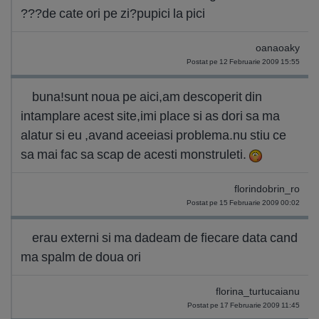
???de cate ori pe zi?pupici la pici
oanaoaky
Postat pe 12 Februarie 2009 15:55
buna!sunt noua pe aici,am descoperit din
intamplare acest site,imi place si as dori sa ma
alatur si eu ,avand aceeiasi problema.nu stiu ce
sa mai fac sa scap de acesti monstruleti.
florindobrin_ro
Postat pe 15 Februarie 2009 00:02
erau externi si ma dadeam de fiecare data cand
ma spalm de doua ori
florina_turtucaianu
Postat pe 17 Februarie 2009 11:45