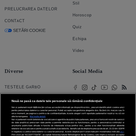
Stil
PRELUCRAREA DATELOR
Horoscop
CONTACT
Quiz
SETĂRI COOKIE
Echipa
Video
Diverse
Social Media
TESTELE GARBO
HOROSCOP
Nouă ne pasă ca datele tale personale să rămână confidențiale
Noi și partenerii noștri
610
stocăm și/sau accesăm informații pe dispozitivul dvs., precum identificatorii cookie unici
HOROSCOPUL IUBIRII
pentru prelucrarea datelor cu caracter personal. Puteți accepta sau gestiona alegerile dvs. făcând clic mai jos sau în
orice moment, pe pagina cu politica de confidențialitate. Aceste alegeri vor fi raportate partenerilor noștri și nu vă vor
afecta navigarea.
Mai multe detalii
Noi si partenerii nostri (retelele de socializare si agentiile de publicitate partenere, precum si furnizorii nostri de servicii
© 2026 Internet Corp SRL
FORUMURI
de date analitice) prelucram date pentru a permite website-ului sa functioneze, pentru a personaliza continutul si
Toate drepturile rezervate
anunturile publicitare afisate in functie de interesele si/sau profilul dvs., pentru a va oferi functionalitati aferente
retelelor de socializare si pentru a analiza traficul pe website. Beneficiati de drepturile prevazute de art. 15-22 din GDPR
in legatura cu prelucrarea datelor cu caracter personal. Aceste drepturi pot fi exercitate prin modalitatea indicata
aici
.
TRATAMENTE NATURISTE
Prin click pe “ACCEPT TOATE”, acceptati folosirea tuturor Tehnologiilor de tip Cookie, care implica inclusiv acceptul