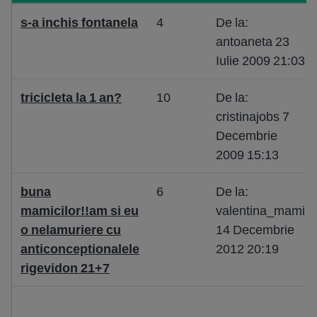
s-a inchis fontanela
4
De la:
antoaneta 23
Iulie 2009 21:03
tricicleta la 1 an?
10
De la:
cristinajobs 7
Decembrie
2009 15:13
buna
6
De la:
mamicilor!!am si eu
valentina_mami
o nelamuriere cu
14 Decembrie
anticonceptionalele
2012 20:19
rigevidon 21+7