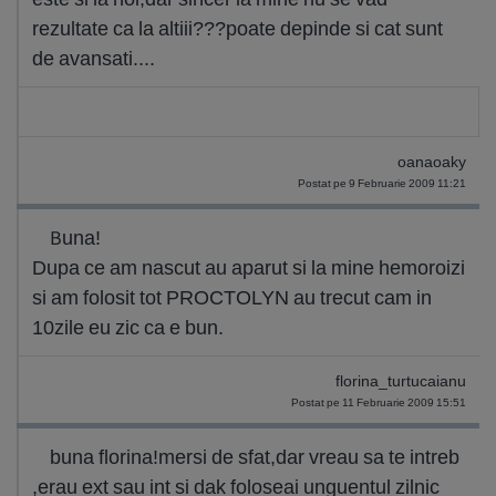
rezultate ca la altiii???poate depinde si cat sunt
de avansati....
oanaoaky
Postat pe 9 Februarie 2009 11:21
Buna!
Dupa ce am nascut au aparut si la mine hemoroizi
si am folosit tot PROCTOLYN au trecut cam in
10zile eu zic ca e bun.
florina_turtucaianu
Postat pe 11 Februarie 2009 15:51
buna florina!mersi de sfat,dar vreau sa te intreb
,erau ext sau int si dak foloseai unguentul zilnic