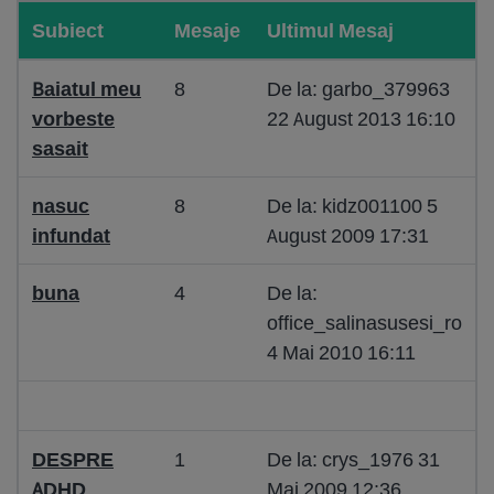
Subiect
Mesaje
Ultimul Mesaj
Baiatul meu
8
De la: garbo_379963
vorbeste
22 August 2013 16:10
sasait
nasuc
8
De la: kidz001100 5
infundat
August 2009 17:31
buna
4
De la:
office_salinasusesi_ro
4 Mai 2010 16:11
DESPRE
1
De la: crys_1976 31
ADHD
Mai 2009 12:36