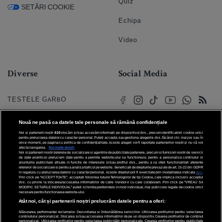
Quiz
SETĂRI COOKIE
Echipa
Video
Diverse
Social Media
TESTELE GARBO
HOROSCOP
Nouă ne pasă ca datele tale personale să rămână confidențiale
Noi și partenerii noștri
610
stocăm și/sau accesăm informații pe dispozitivul dvs., precum identificatorii cookie unici
HOROSCOPUL IUBIRII
pentru prelucrarea datelor cu caracter personal. Puteți accepta sau gestiona alegerile dvs. făcând clic mai jos sau în
orice moment, pe pagina cu politica de confidențialitate. Aceste alegeri vor fi raportate partenerilor noștri și nu vă vor
afecta navigarea.
Mai multe detalii
Noi si partenerii nostri (retelele de socializare si agentiile de publicitate partenere, precum si furnizorii nostri de servicii
© 2026 Internet Corp SRL
FORUMURI
de date analitice) prelucram date pentru a permite website-ului sa functioneze, pentru a personaliza continutul si
Toate drepturile rezervate
anunturile publicitare afisate in functie de interesele si/sau profilul dvs., pentru a va oferi functionalitati aferente
retelelor de socializare si pentru a analiza traficul pe website. Beneficiati de drepturile prevazute de art. 15-22 din GDPR
in legatura cu prelucrarea datelor cu caracter personal. Aceste drepturi pot fi exercitate prin modalitatea indicata
aici
.
TRATAMENTE NATURISTE
Prin click pe “ACCEPT TOATE”, acceptati folosirea tuturor Tehnologiilor de tip Cookie, care implica inclusiv acceptul
dvs. cu privire la stocarea/accesarea informatiilor de catre Vendor-ii cu care colaboram. Prin click pe “VREAU SA
MODIFIC SETARILE INDIVIDUAL” puteti schimba preferintele in mod individual, mai putin cele legate de cookie strict
necesare pentru functionarea website-ului.
DICTIONARE NUME
Atât noi, cât și partenerii noștri prelucrăm datele pentru a oferi:
Măsurarea performanței reclamelor. Dezvoltarea și îmbunătățirea serviciilor. Utilizarea profilurilor pentru selectarea
conținutului personalizat. Stocarea și/sau accesarea informațiilor de pe un dispozitiv. Crearea profilurilor de conținut
personalizat. Utilizarea profilurilor pentru selectarea publicității personalizate. Crearea profilurilor pentru publicitate