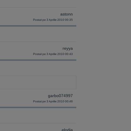
astonn
Postat pe 3 Aprilie 2010 00:35
reyya
Postat pe 3 Aprilie 2010 00:43
garbo074997
Postat pe 3 Aprilie 2010 00:46
elodia