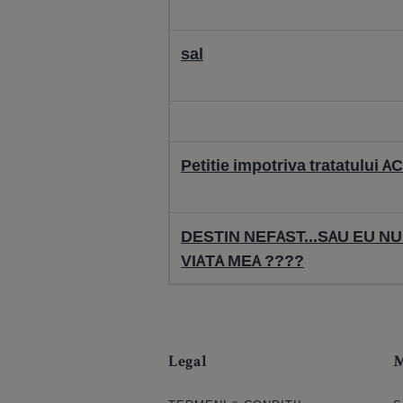
sal
Petitie impotriva tratatului A
DESTIN NEFAST...SAU EU NU 
VIATA MEA ????
Legal