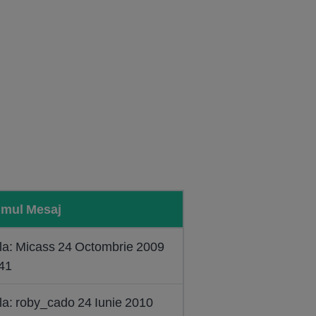
imul Mesaj
la: Micass 24 Octombrie 2009
41
la: roby_cado 24 Iunie 2010