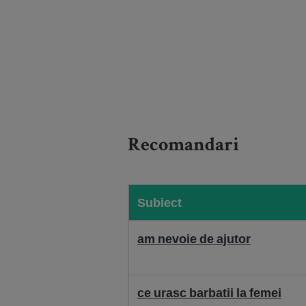
Recomandari
Subiect
am nevoie de ajutor
ce urasc barbatii la femei