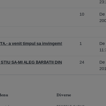
23:
10
De 
200
CTA.- a venit timpul sa invingem!
1
De 
11:
STIU SA-MI ALEG BARBATII DIN
24
De 
201
Menu
Diverse