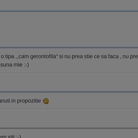
o tipa ,,cam gerontofila" si nu prea stie ce sa faca , nu pr
 suna mie :-)
nuti in propozitie
m stii :-)