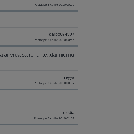
Postat pe 3 Aprilie 2010 00:50
garbo074997
Postat pe 3 Aprilie 2010 00:55
ea ar vrea sa renunte..dar nici nu
reyya
Postat pe 3 Aprilie 2010 00:57
elodia
Postat pe 3 Aprilie 2010 01:01