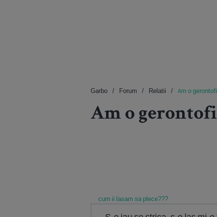
Garbo
Forum
Relatii
Am o gerontof
Am o gerontofi
cum ii lasam sa plece???
S-o iau se strica, s-o las mi-e f