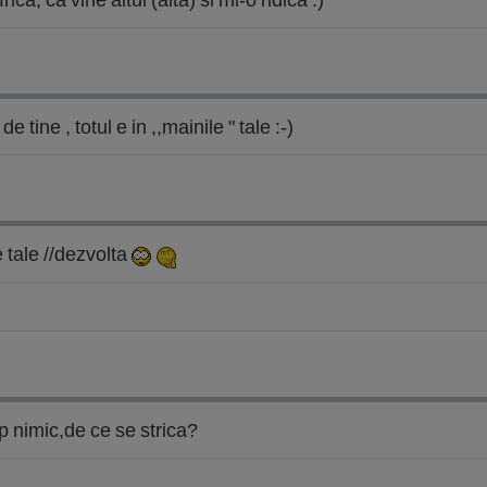
 tine , totul e in ,,mainile " tale :-)
e tale //dezvolta
p nimic,de ce se strica?