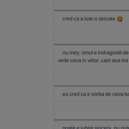
cred ca a luat-o stricata
nu mey, omul e indragostit de 
vede ceva in viitor..cam asa imi
eu cred ca e vorba de ceva ba
poate e iubire sincera, nu pute