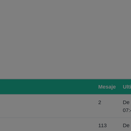
Mesaje
Ult
2
De 
07:
113
De 