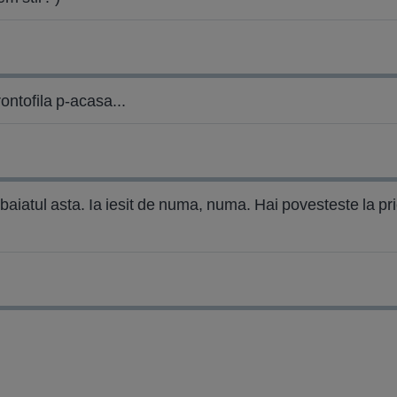
erontofila p-acasa...
atul asta. Ia iesit de numa, numa. Hai povesteste la priet