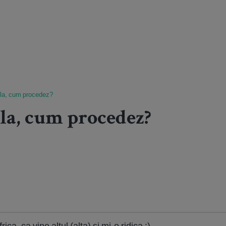
ila, cum procedez?
la, cum procedez?
rica, ca vine altul (alta) si mi-o ridica :)