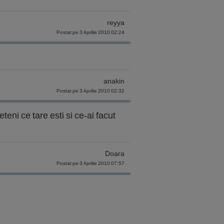
reyya
Postat pe 3 Aprilie 2010 02:24
anakin
Postat pe 3 Aprilie 2010 02:32
eni ce tare esti si ce-ai facut
Doara
Postat pe 3 Aprilie 2010 07:57