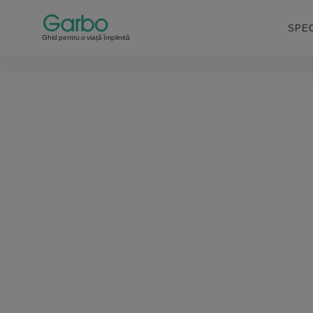
SPEC
Ghid pentru o viață împlinită