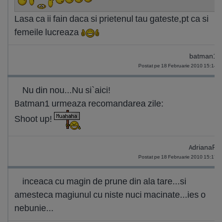
Lasa ca ii fain daca si prietenul tau gateste,pt ca si
femeile lucreaza
batman1
Postat pe 18 Februarie 2010 15:14
Nu din nou...Nu si`aici!
Batman1 urmeaza recomandarea zile:
Shoot up!
AdrianaR
Postat pe 18 Februarie 2010 15:17
inceaca cu magin de prune din ala tare...si
amesteca magiunul cu niste nuci macinate...ies o
nebunie...