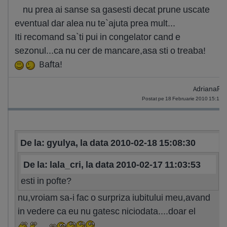
nu prea ai sanse sa gasesti decat prune uscate
eventual dar alea nu te`ajuta prea mult...
Iti recomand sa`ti pui in congelator cand e
sezonul...ca nu cer de mancare,asa sti o treaba!
Bafta!
AdrianaR
Postat pe 18 Februarie 2010 15:11
De la: gyulya, la data 2010-02-18 15:08:30
De la: lala_cri, la data 2010-02-17 11:03:53
esti in pofte?
nu,vroiam sa-i fac o surpriza iubitului meu,avand
in vedere ca eu nu gatesc niciodata....doar el