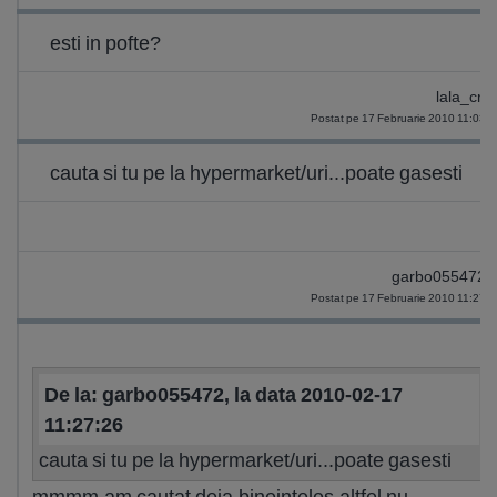
esti in pofte?
lala_cri
Postat pe 17 Februarie 2010 11:03
cauta si tu pe la hypermarket/uri...poate gasesti
garbo055472
Postat pe 17 Februarie 2010 11:27
De la: garbo055472, la data 2010-02-17
11:27:26
cauta si tu pe la hypermarket/uri...poate gasesti
mmmm,am cautat deja,bineinteles,altfel nu