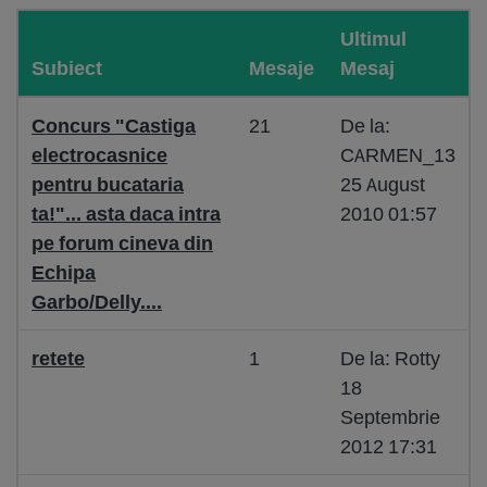
Ultimul
Subiect
Mesaje
Mesaj
Concurs "Castiga
21
De la:
electrocasnice
CARMEN_13
pentru bucataria
25 August
ta!"... asta daca intra
2010 01:57
pe forum cineva din
Echipa
Garbo/Delly....
retete
1
De la: Rotty
18
Septembrie
2012 17:31