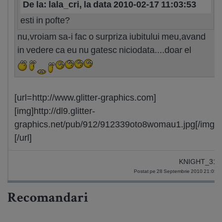
De la: lala_cri, la data 2010-02-17 11:03:53
esti in pofte?
nu,vroiam sa-i fac o surpriza iubitului meu,avand
in vedere ca eu nu gatesc niciodata....doar el
[url=http://www.glitter-graphics.com]
[img]http://dl9.glitter-
graphics.net/pub/912/912339oto8womau1.jpg[/img]
[/url]
KNIGHT_31
Postat pe 28 Septembrie 2010 21:05
Recomandari