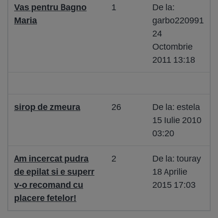
Vas pentru Bagno
1
De la:
Maria
garbo220991
24
Octombrie
2011 13:18
sirop de zmeura
26
De la: estela
15 Iulie 2010
03:20
Am incercat pudra
2
De la: touray
de epilat si e superr
18 Aprilie
v-o recomand cu
2015 17:03
placere fetelor!