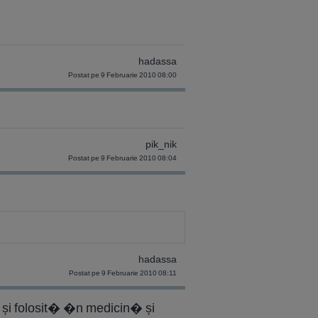
hadassa
Postat pe 9 Februarie 2010 08:00
pik_nik
Postat pe 9 Februarie 2010 08:04
hadassa
Postat pe 9 Februarie 2010 08:11
 și folosit� �n medicin� și