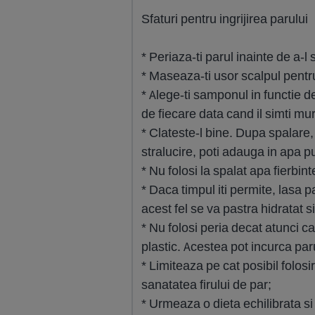
Sfaturi pentru ingrijirea parului
* Periaza-ti parul inainte de a-l 
* Maseaza-ti usor scalpul pentru
* Alege-ti samponul in functie de
de fiecare data cand il simti mu
* Clateste-l bine. Dupa spalare,
stralucire, poti adauga in apa p
* Nu folosi la spalat apa fierbint
* Daca timpul iti permite, lasa 
acest fel se va pastra hidratat 
* Nu folosi peria decat atunci ca
plastic. Acestea pot incurca par
* Limiteaza pe cat posibil folos
sanatatea firului de par;
* Urmeaza o dieta echilibrata si 