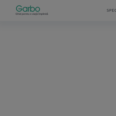
SPEC
Ghid pentru o viață împlinită