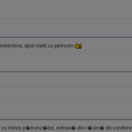
rebentina, apoi clatit cu petroxin
 cu miros p�trunz�tor, extras� din r�șin� de conifere