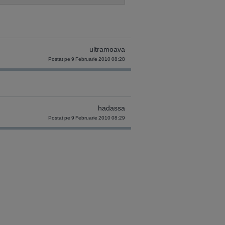
ultramoava
Postat pe 9 Februarie 2010 08:28
hadassa
Postat pe 9 Februarie 2010 08:29