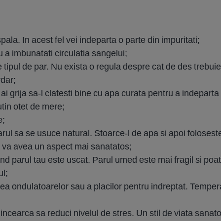
spala. In acest fel vei indeparta o parte din impuritati;
 a imbunatati circulatia sangelui;
 tipul de par. Nu exista o regula despre cat de des trebuie 
rdar;
 ai grija sa-l clatesti bine cu apa curata pentru a indepar
utin otet de mere;
e;
parul sa se usuce natural. Stoarce-l de apa si apoi folosest
si va avea un aspect mai sanatatos;
nd parul tau este uscat. Parul umed este mai fragil si poate 
ul;
irea ondulatoarelor sau a placilor pentru indreptat. Tempera
incearca sa reduci nivelul de stres. Un stil de viata sanatos