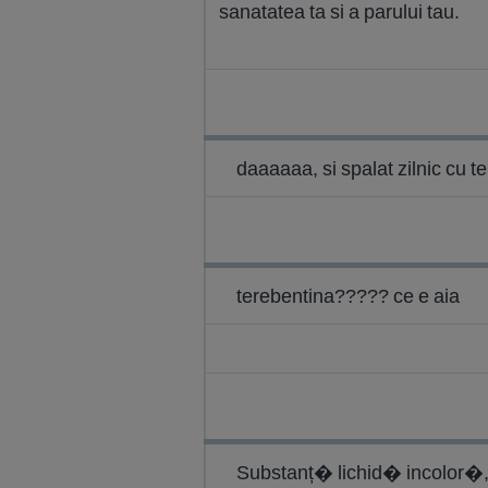
sanatatea ta si a parului tau.
daaaaaa, si spalat zilnic cu te
terebentina????? ce e aia
Substanț� lichid� incolor�,