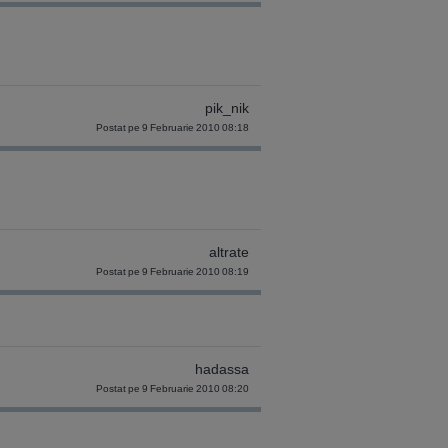
pik_nik
Postat pe 9 Februarie 2010 08:18
altrate
Postat pe 9 Februarie 2010 08:19
hadassa
Postat pe 9 Februarie 2010 08:20