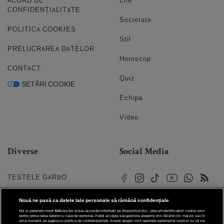
ACORD DE
Life
CONFIDENȚIALITATE
Societate
POLITICA COOKIES
Stil
PRELUCRAREA DATELOR
Horoscop
CONTACT
Quiz
SETĂRI COOKIE
Echipa
Video
Diverse
Social Media
TESTELE GARBO
HOROSCOP
Nouă ne pasă ca datele tale personale să rămână confidențiale
Noi și partenerii noștri
610
stocăm și/sau accesăm informații pe dispozitivul dvs., precum identificatorii cookie unici
HOROSCOPUL IUBIRII
pentru prelucrarea datelor cu caracter personal. Puteți accepta sau gestiona alegerile dvs. făcând clic mai jos sau în
orice moment, pe pagina cu politica de confidențialitate. Aceste alegeri vor fi raportate partenerilor noștri și nu vă vor