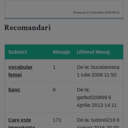
Postat pe 21 Octombrie 2009 09:21
Recomandari
Subiect
Mesaje
Ultimul Mesaj
vocabular
1
De la: bucatareasa
femei
1 Iulie 2008 11:50
banc
6
De la:
garbo020869 5
Aprilie 2013 14:11
Care este
171
De la: tudorel216 6
importanța
August 2015 20:20