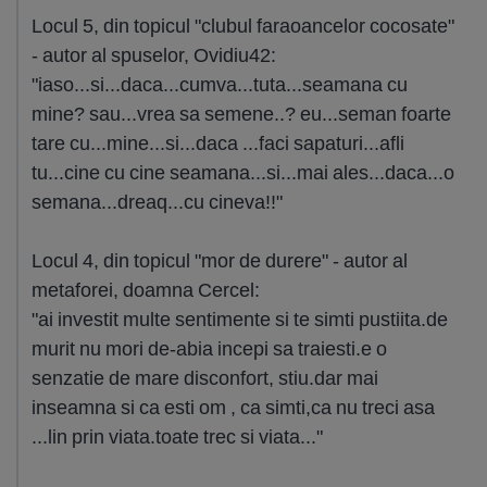
Locul 5, din topicul "clubul faraoancelor cocosate"
- autor al spuselor, Ovidiu42:
"iaso...si...daca...cumva...tuta...seamana cu
mine? sau...vrea sa semene..? eu...seman foarte
tare cu...mine...si...daca ...faci sapaturi...afli
tu...cine cu cine seamana...si...mai ales...daca...o
semana...dreaq...cu cineva!!"
Locul 4, din topicul "mor de durere" - autor al
metaforei, doamna Cercel:
"ai investit multe sentimente si te simti pustiita.de
murit nu mori de-abia incepi sa traiesti.e o
senzatie de mare disconfort, stiu.dar mai
inseamna si ca esti om , ca simti,ca nu treci asa
...lin prin viata.toate trec si viata..."