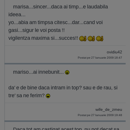
marisa...sincer...daca ai timp...e laudabila
ideea...
yo...abia am timpsa citesc...dar...cand voi
gasi...sigur le voi posta !!
vigilentza maxima si...succes!!
ovidiu42
Postat pe 27 Ianuarie 2009 18:47
mariso...ai innebunit...
da' e de bine daca intram in top? sau e de rau, si
tre' sa ne ferim?
wife_de_zmeu
Postat pe 27 Ianuarie 2009 19:48
Daca tot am castigat acest top, nu pot decat sa