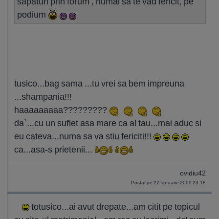
sapaturi prin forum , numai sa te vad fericit, pe
podium
tusico...bag sama ...tu vrei sa bem impreuna
...shampania!!!
haaaaaaaaa?????????
da`...cu un suflet asa mare ca al tau...mai aduc si
eu cateva...numa sa va stiu fericiti!!!
ca...asa-s prietenii...
ovidiu42
Postat pe 27 Ianuarie 2009 23:18
totusico...ai avut drepate...am citit pe topicul