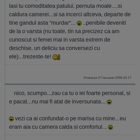
lasi tu comoditatea patului, pernuta moale....si
caldura camerei...si sa incerci altceva, departe de
tine gandul asta "murdar"...
..penibile deveniti
de la o varsta (nu toate, tin sa precizez ca am
cunoscut si femei mai in varsta extrem de
deschise, un deliciu sa conversezi cu
ele)...trezeste-te!
Postat pe 27 Ianuarie 2009 20:17
nico, scumpo...zau ca tu o iei foarte personal, si
e pacat...nu mai fi atat de inversunata...
vezi ca ai confundat-o pe marisa cu mine...eu
eram aia cu camera calda si comfortul...