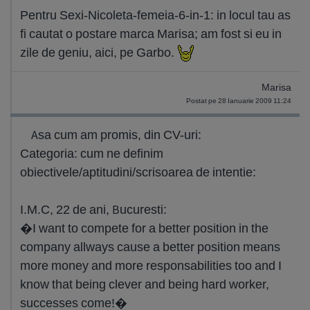
Pentru Sexi-Nicoleta-femeia-6-in-1: in locul tau as
fi cautat o postare marca Marisa; am fost si eu in
zile de geniu, aici, pe Garbo.
Marisa
Postat pe 28 Ianuarie 2009 11:24
Asa cum am promis, din CV-uri:
Categoria: cum ne definim
obiectivele/aptitudini/scrisoarea de intentie:
I.M.C, 22 de ani, Bucuresti:
�I want to compete for a better position in the
company allways cause a better position means
more money and more responsabilities too and I
know that being clever and being hard worker,
successes come!�