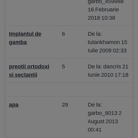
garbo_459988
16 Februarie
2018 10:38
Implantul de
6
De la:
gamba
tutankhamon 15
Iulie 2009 02:33
preotii ortodoxi
5
De la: dancris 21
si sectantii
Iunie 2010 17:18
apa
29
De la:
garbo_8013 2
August 2013
00:41