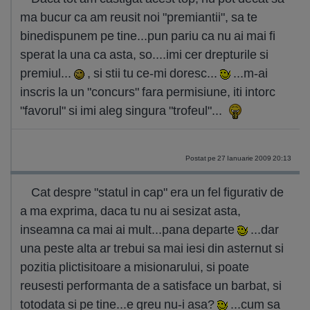
ma bucur ca am reusit noi "premiantii", sa te
binedispunem pe tine...pun pariu ca nu ai mai fi
sperat la una ca asta, so....imi cer drepturile si
premiul...
, si stii tu ce-mi doresc...
...m-ai
inscris la un "concurs" fara permisiune, iti intorc
"favorul" si imi aleg singura "trofeul"...
Postat pe 27 Ianuarie 2009 20:13
Cat despre "statul in cap" era un fel figurativ de
a ma exprima, daca tu nu ai sesizat asta,
inseamna ca mai ai mult...pana departe
...dar
una peste alta ar trebui sa mai iesi din asternut si
pozitia plictisitoare a misionarului, si poate
reusesti performanta de a satisface un barbat, si
totodata si pe tine...e greu nu-i asa?
...cum sa