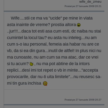
wife_de_zmeu
Postat pe 27 Ianuarie 2009 20:21
Wife....stii ce ma va "ucide" pe mine in viata
asta inainte de vreme? prostia altora
..jur!!!...daca tot esti asa cum esti, dc naiba nu stai
cumintel la locul tau? eu asta nu inteleg...nu am
cum s-o iau personal, femeia aia habar nu are ce
vb, da si ea din gura...inutil de altfel! In plus nici nu
ma cunoaste, nu am cum sa ma atac, dar ce vrei
si tu acum?
, nu ma pot abtine de la intors
replici...desi imi tot repet o vb in minte..."accepta
provocarile, dar nu-ti uita limitele"...nu reusesc sa-
mi tin gura inchisa
Postat pe 27 Ianuarie 2009 20:27