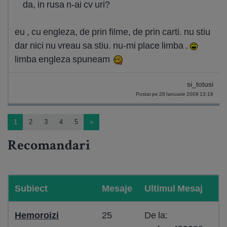
da, in rusa n-ai cv uri?
eu , cu engleza, de prin filme, de prin carti. nu stiu
dar nici nu vreau sa stiu. nu-mi place limba .
limba engleza spuneam
si_totusi
Postat pe 28 Ianuarie 2009 13:18
1
2
3
4
5
»
Recomandari
Subiect
Mesaje
Ultimul Mesaj
Hemoroizi
25
De la: