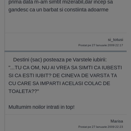
prima data m-am simtit mizerabil,dar incep sa
gandesc ca un barbat si constiinta adoarme
si_totusi
Postat pe 27 Ianuarie 2009 22:17
Destini (sac) posteaza pe Varstele iubirii:
"...TU CA OM, NU AI VREA SA SIMTI CA IUBESTI
SI CA ESTI IUBIT? DE CINEVA DE VARSTA TA
CU CARE SA IMPARTI ACELASI COLAC DE
TOALETA??"
Multumim noilor intrati in top!
Marisa
Postat pe 27 Ianuarie 2009 22:23