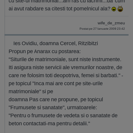
cu site-ul matrimonial...am ras cu lacrimi...da' cum
ai avut rabdare sa citesti tot pomelnicul ala?
wife_de_zmeu
Postat pe 27 Ianuarie 2009 23:42
Ies Ovidiu, doamna Cercel, Ritzibitzi
Propun pe Anarax cu postarea:
"Siturile de matrimoniale, sunt niste instrumente.
Iti asigura niste servicii ale vremurilor noastre, de
care ne folosim toti deopotriva, femei si barbati." -
pe topicul "Inca mai are cont pe site-urile
matrimoniale" si pe
doamna Pas care ne propune, pe topicul
"Frumusete si sanatate", urmatoarele:
"Pentru o frumusete de vedeta si o sanatate de
beton contactati-ma pentru detalii."