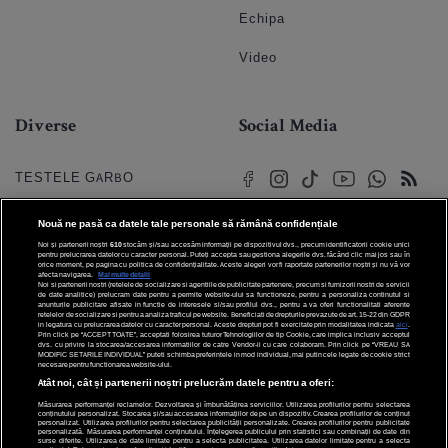
Echipa
Video
Diverse
Social Media
TESTELE GARBO
HOROSCOP
Nouă ne pasă ca datele tale personale să rămână confidențiale
Noi și partenerii noștri
610
stocăm și/sau accesăm informații pe dispozitivul dvs., precum identificatorii cookie unici
HOROSCOPUL IUBIRII
pentru prelucrarea datelor cu caracter personal. Puteți accepta sau gestiona alegerile dvs. făcând clic mai jos sau în
orice moment, pe pagina cu politica de confidențialitate. Aceste alegeri vor fi raportate partenerilor noștri și nu vă vor
afecta navigarea.
Mai multe detalii
Noi si partenerii nostri (retelele de socializare si agentiile de publicitate partenere, precum si furnizorii nostri de servicii
© 2026 Internet Corp SRL
FORUMURI
de date analitice) prelucram date pentru a permite website-ului sa functioneze, pentru a personaliza continutul si
Toate drepturile rezervate
anunturile publicitare afisate in functie de interesele si/sau profilul dvs., pentru a va oferi functionalitati aferente
retelelor de socializare si pentru a analiza traficul pe website. Beneficiati de drepturile prevazute de art. 15-22 din GDPR
in legatura cu prelucrarea datelor cu caracter personal. Aceste drepturi pot fi exercitate prin modalitatea indicata
aici
.
TRATAMENTE NATURISTE
Prin click pe “ACCEPT TOATE”, acceptati folosirea tuturor Tehnologiilor de tip Cookie, care implica inclusiv acceptul
dvs. cu privire la stocarea/accesarea informatiilor de catre Vendor-ii cu care colaboram. Prin click pe “VREAU SA
MODIFIC SETARILE INDIVIDUAL” puteti schimba preferintele in mod individual, mai putin cele legate de cookie strict
necesare pentru functionarea website-ului.
DICTIONARE NUME
Atât noi, cât și partenerii noștri prelucrăm datele pentru a oferi:
Măsurarea performanței reclamelor. Dezvoltarea și îmbunătățirea serviciilor. Utilizarea profilurilor pentru selectarea
conținutului personalizat. Stocarea și/sau accesarea informațiilor de pe un dispozitiv. Crearea profilurilor de conținut
personalizat. Utilizarea profilurilor pentru selectarea publicității personalizate. Crearea profilurilor pentru publicitate
personalizată. Măsurarea performanței conținutului. Înțelegerea publicului prin statistici sau combinații de date din
surse diferite. Utilizarea de date limitate pentru a selecta publicitatea. Utilizarea datelor limitate pentru a selecta