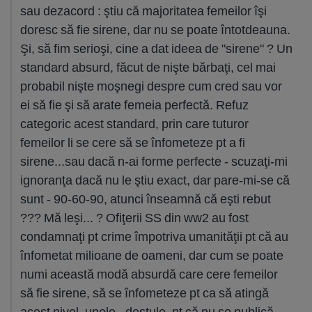
sau dezacord : ştiu că majoritatea femeilor îşi
doresc să fie sirene, dar nu se poate întotdeauna.
Şi, să fim serioşi, cine a dat ideea de "sirene" ? Un
standard absurd, făcut de nişte bărbaţi, cel mai
probabil nişte moşnegi despre cum cred sau vor
ei să fie şi să arate femeia perfectă. Refuz
categoric acest standard, prin care tuturor
femeilor li se cere să se înfometeze pt a fi
sirene...sau dacă n-ai forme perfecte - scuzaţi-mi
ignoranţa dacă nu le ştiu exact, dar pare-mi-se că
sunt - 90-60-90, atunci înseamnă că eşti rebut
??? Mă leşi... ? Ofiţerii SS din ww2 au fost
condamnaţi pt crime împotriva umanităţii pt că au
înfometat milioane de oameni, dar cum se poate
numi această modă absurdă care cere femeilor
să fie sirene, să se înfometeze pt ca să atingă
acest nivel, unele - destule, pt că nu se publică