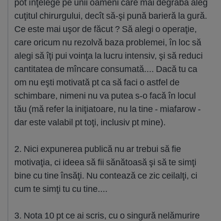
pot înţelege pe unii oameni care mai degrabă aleg
cuţitul chirurgului, decît să-şi pună barieră la gură.
Ce este mai uşor de făcut ? Să alegi o operaţie,
care oricum nu rezolvă baza problemei, în loc să
alegi să îţi pui voinţa la lucru intensiv, şi să reduci
cantitatea de mîncare consumată.... Dacă tu ca
om nu eşti motivată pt ca să faci o astfel de
schimbare, nimeni nu va putea s-o facă în locul
tău (mă refer la iniţiatoare, nu la tine - miafarow -
dar este valabil pt toţi, inclusiv pt mine).
2. Nici expunerea publică nu ar trebui să fie
motivaţia, ci ideea să fii sănătoasă şi să te simţi
bine cu tine însăţi. Nu contează ce zic ceilalţi, ci
cum te simţi tu cu tine....
3. Nota 10 pt ce ai scris, cu o singură nelămurire