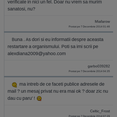
verificate in nici un fel. Doar nu vrem sa murim
sanatosi, nu?
Miafarow
Postat pe 7 Decembrie 2014 01:46
Buna . As dori si eu informatii despre aceasta
restartare a organismului. Poti sa imi scrii pe
alexdiana2009@yahoo.com
garbo039282
Postat pe 7 Decembrie 2014 04:35
ma intreb de ce faceti publice adresele de
mail ? un mesaj privat nu era mai ok ? doar zic nu
dau cu paru' !
Celtic_Frost
Postat pe 7 Decembrie 2014 07:29