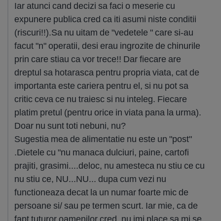
Iar atunci cand decizi sa faci o meserie cu
expunere publica cred ca iti asumi niste conditii
(riscuri!!).Sa nu uitam de "vedetele " care si-au
facut "n" operatii, desi erau ingrozite de chinurile
prin care stiau ca vor trece!! Dar fiecare are
dreptul sa hotarasca pentru propria viata, cat de
importanta este cariera pentru el, si nu pot sa
critic ceva ce nu traiesc si nu inteleg. Fiecare
platim pretul (pentru orice in viata pana la urma).
Doar nu sunt toti nebuni, nu?
Sugestia mea de alimentatie nu este un "post"
.Dietele cu "nu manaca dulciuri, paine, cartofi
prajiti, grasimi....deloc, nu amesteca nu stiu ce cu
nu stiu ce, NU...NU... dupa cum vezi nu
functioneaza decat la un numar foarte mic de
persoane si/ sau pe termen scurt. Iar mie, ca de
fapt tuturor oamenilor cred, nu imi place sa mi se