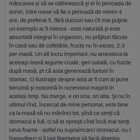
măncarea şi să se odihnească şi el în perioada de
somn, între mese să fie o perioadă de minim 4
ore, de preferat 5, fără dulciuri sau cît mai puţine,
un exemplu ar fi mierea - este naturală şi este
absorbită integral în organism, nu prăjituri făcute
în casă sau de cofetărie, fructe nu în exces, 2-3
per masă. Un alt lucru important, nu amesteca la
aceeaşi masă legume crude, gen salată, cu fructe
după masă, pt că asta generează furtuni în
stomac. O ilustraţie despre asta ar fi cum ai pune
benzină şi motorină în rezervorul maşinii în
acelaşi timp. Nu merge, e ori una, ori alta. Şi nu în
ultimul rînd, încercat de mine personal, este bine
ca la masă să nu mănînci tot, pînă ce simţi că
stomacul e full, ci să te opreşti cînd încă mai simţi
ceva foame - astfel nu supraîncarci stomacul, nu-l
împovărezi şi îi laşi libertatea să facă digestia