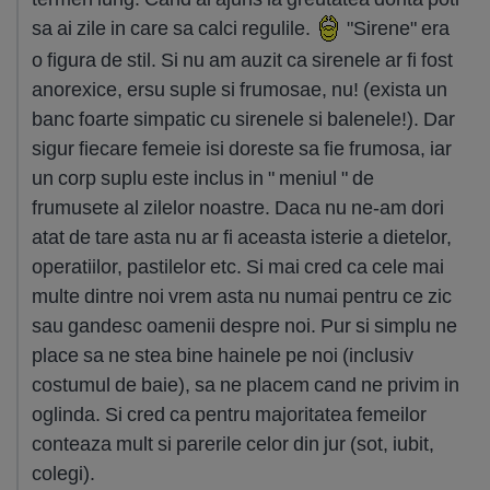
sa ai zile in care sa calci regulile.
"Sirene" era
o figura de stil. Si nu am auzit ca sirenele ar fi fost
anorexice, ersu suple si frumosae, nu! (exista un
banc foarte simpatic cu sirenele si balenele!). Dar
sigur fiecare femeie isi doreste sa fie frumosa, iar
un corp suplu este inclus in " meniul " de
frumusete al zilelor noastre. Daca nu ne-am dori
atat de tare asta nu ar fi aceasta isterie a dietelor,
operatiilor, pastilelor etc. Si mai cred ca cele mai
multe dintre noi vrem asta nu numai pentru ce zic
sau gandesc oamenii despre noi. Pur si simplu ne
place sa ne stea bine hainele pe noi (inclusiv
costumul de baie), sa ne placem cand ne privim in
oglinda. Si cred ca pentru majoritatea femeilor
conteaza mult si parerile celor din jur (sot, iubit,
colegi).