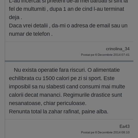
L-au incercat si prieteni de-ai mei barbati si sint la
fel de multumiti , dupa 1 an de cind l-au terminat
deja .
Daca vrei detalii , da-mi o adresa de email sau un
numar de telefon .
crinolina_34
Postat pe 6 Decembrie 2014 07:41
Nu exista operatie fara riscuri. O alimentatie
echilibrata cu 1500 calori pe zi si sport. Este
imposibil sa nu slabesti cand consumi mai multe
calorii decat mananci. Regimurile drastice sunt
nesanatoase, chiar periculoase.
Renunta total la zahar rafinat, paine alba.
Ea43
Postat pe 6 Decembrie 2014 08:10