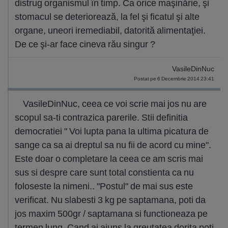
distrug organismul în timp. Ca orice maşinărie, şi
stomacul se deteriorează, la fel şi ficatul şi alte
organe, uneori iremediabil, datorită alimentaţiei.
De ce şi-ar face cineva rău singur ?
VasileDinNuc
Postat pe 6 Decembrie 2014 23:41
VasileDinNuc, ceea ce voi scrie mai jos nu are
scopul sa-ti contrazica parerile. Stii definitia
democratiei " Voi lupta pana la ultima picatura de
sange ca sa ai dreptul sa nu fii de acord cu mine".
Este doar o completare la ceea ce am scris mai
sus si despre care sunt total constienta ca nu
foloseste la nimeni.. "Postul" de mai sus este
verificat. Nu slabesti 3 kg pe saptamana, poti da
jos maxim 500gr / saptamana si functioneaza pe
termen lung. Cand ai ajuns la greutatea dorita poti