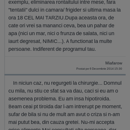
exemplu, eliminarea rontaitului intre mese, fara
"tentatii" dulci in camara/ frigider si ultima masa la
ora 18 CEL MAI TARZIU.Dupa aceasta ora, de
cate ori vrei sa mananci ceva, bea un pahar de
apa (nici un mar, nici o frunza de salata, nici un
iaurt degresat, NIMIC...). A functionat la multe
persoane. Indiferent de programul tau.
Miafarow
Postat pe 6 Decembrie 2014 15:30
In niciun caz, nu regurgeti la chirurgie... Domnul
cu mila, nu stiu ce sfat sa va dau, caci si eu am o
asemenea problema. Eu am insa hipotiroida.
Beam ceai pt tiroida dar l-am intrerupt pe moment,
sufar de bila si nu de mult am avut o criza si n-am
mai putut bea, din cauza gretei. Nu-mi accepta
orice alimente.Mai consultati alte persoane, dar