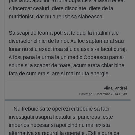
pus la loc apoi intr-o luna dupa ce s-a lasat de ea.
A incercat ceaiuri, diete disociate, diete de la
nutritionist, dar nu a reusit sa slabeasca.
Sa scapi de teama poti sa te duci la intalniri ale
diverselor clinici de la noi. Au loc saptamanal sau
lunar nu stiu exact insa stiu ca asa si-a facut curaj.
A fost pana la urma la un medic Copaescu parca-i
spune si a scapat de toate, acum arata chiar bine
fata de cum era si are si mai multa energie.
Alina_Andrei
Postat pe 1 Decembrie 2014 12:39
Nu trebuie sa te operezi ci trebuie sa faci
investigatii asupra ficatului si pancreas .este
imperios necesar si apoi cind nu mai exista
alternativa sa recurgi la operatie .Esti sigura ca