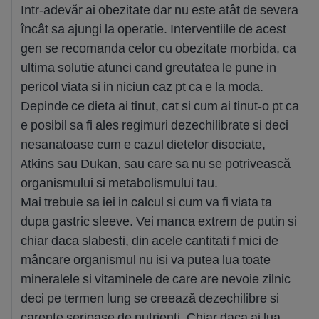
Intr-adevăr ai obezitate dar nu este atât de severa
încât sa ajungi la operatie. Interventiile de acest
gen se recomanda celor cu obezitate morbida, ca
ultima solutie atunci cand greutatea le pune in
pericol viata si in niciun caz pt ca e la moda.
Depinde ce dieta ai tinut, cat si cum ai tinut-o pt ca
e posibil sa fi ales regimuri dezechilibrate si deci
nesanatoase cum e cazul dietelor disociate,
Atkins sau Dukan, sau care sa nu se potrivească
organismului si metabolismului tau.
Mai trebuie sa iei in calcul si cum va fi viata ta
dupa gastric sleeve. Vei manca extrem de putin si
chiar daca slabesti, din acele cantitati f mici de
mâncare organismul nu isi va putea lua toate
mineralele si vitaminele de care are nevoie zilnic
deci pe termen lung se creează dezechilibre si
carente serioase de nutrienti. Chiar daca ai lua