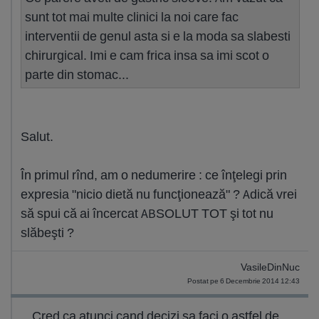
sunt tot mai multe clinici la noi care fac
interventii de genul asta si e la moda sa slabesti
chirurgical. Imi e cam frica insa sa imi scot o
parte din stomac...
Salut.
În primul rînd, am o nedumerire : ce înţelegi prin
expresia "nicio dietă nu funcţionează" ? Adică vrei
să spui că ai încercat ABSOLUT TOT şi tot nu
slăbeşti ?
VasileDinNuc
Postat pe 6 Decembrie 2014 12:43
Cred ca atunci cand decizi sa faci o astfel de