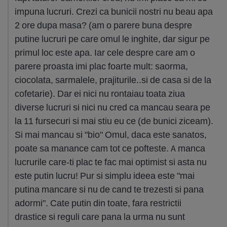
impuna lucruri. Crezi ca bunicii nostri nu beau apa
2 ore dupa masa? (am o parere buna despre
putine lucruri pe care omul le inghite, dar sigur pe
primul loc este apa. Iar cele despre care am o
parere proasta imi plac foarte mult: saorma,
ciocolata, sarmalele, prajiturile..si de casa si de la
cofetarie). Dar ei nici nu rontaiau toata ziua
diverse lucruri si nici nu cred ca mancau seara pe
la 11 fursecuri si mai stiu eu ce (de bunici ziceam).
Si mai mancau si "bio" Omul, daca este sanatos,
poate sa manance cam tot ce pofteste. A manca
lucrurile care-ti plac te fac mai optimist si asta nu
este putin lucru! Pur si simplu ideea este "mai
putina mancare si nu de cand te trezesti si pana
adormi". Cate putin din toate, fara restrictii
drastice si reguli care pana la urma nu sunt