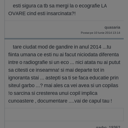
esti sigura ca tb sa mergi la o ecografie LA
OVARE cind esti insarcinata?!
quasaria
Postat pe 10 Iunie 2014 13:14
tare ciudat mod de gandire in anul 2014 ...tu
fiinta umana ce esti nu ai facut niciodata diferenta
intre o radiografie si un eco ... nici atata nu ai putut
sa citesti ce inseamna! si mai departe tot in
ignoranta stai ... astepti sa ti se faca educatie prin
siteul garbo ...? mai ales ca vei avea si un copilas
!o sarcina si cresterea unui copil implica
cunoastere , documentare ....vai de capul tau !
garbo_19362