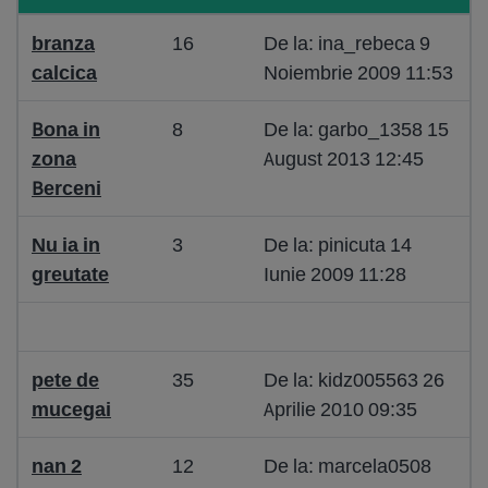
branza
16
De la: ina_rebeca 9
calcica
Noiembrie 2009 11:53
Bona in
8
De la: garbo_1358 15
zona
August 2013 12:45
Berceni
Nu ia in
3
De la: pinicuta 14
greutate
Iunie 2009 11:28
pete de
35
De la: kidz005563 26
mucegai
Aprilie 2010 09:35
nan 2
12
De la: marcela0508