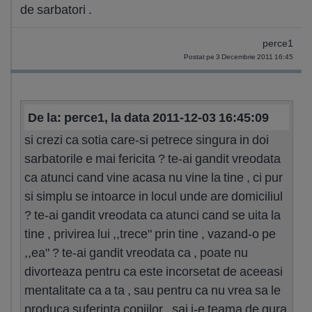
de sarbatori .
perce1
Postat pe 3 Decembrie 2011 16:45
De la: perce1, la data 2011-12-03 16:45:09
si crezi ca sotia care-si petrece singura in doi
sarbatorile e mai fericita ? te-ai gandit vreodata
ca atunci cand vine acasa nu vine la tine , ci pur
si simplu se intoarce in locul unde are domiciliul
? te-ai gandit vreodata ca atunci cand se uita la
tine , privirea lui ,,trece" prin tine , vazand-o pe
,,ea" ? te-ai gandit vreodata ca , poate nu
divorteaza pentru ca este incorsetat de aceeasi
mentalitate ca a ta , sau pentru ca nu vrea sa le
produca suferinta copiilor , sai i-e teama de gura