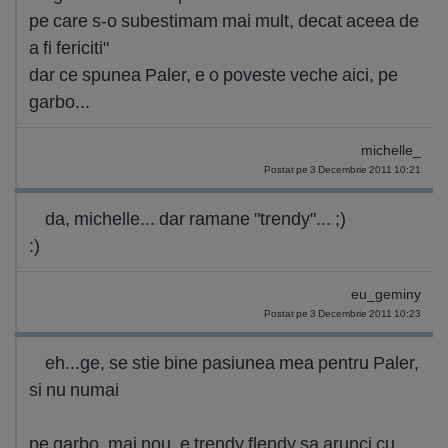
pe care s-o subestimam mai mult, decat aceea de
a fi fericiti"
dar ce spunea Paler, e o poveste veche aici, pe
garbo...
michelle_
Postat pe 3 Decembrie 2011 10:21
da, michelle... dar ramane "trendy"... ;)
:)
eu_geminy
Postat pe 3 Decembrie 2011 10:23
eh...ge, se stie bine pasiunea mea pentru Paler,
si nu numai
pe garbo, mai nou, e trendy flendy sa arunci cu