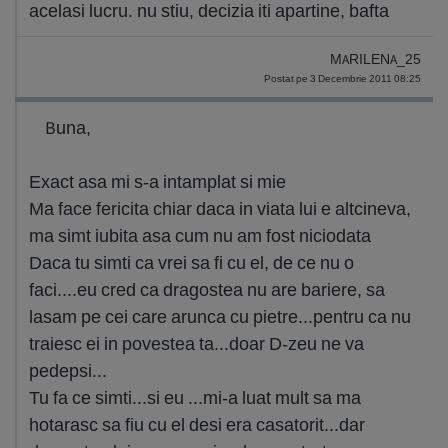
acelasi lucru. nu stiu, decizia iti apartine, bafta
MARILENA_25
Postat pe 3 Decembrie 2011 08:25
Buna,
Exact asa mi s-a intamplat si mie
Ma face fericita chiar daca in viata lui e altcineva,
ma simt iubita asa cum nu am fost niciodata
Daca tu simti ca vrei sa fi cu el, de ce nu o
faci....eu cred ca dragostea nu are bariere, sa
lasam pe cei care arunca cu pietre...pentru ca nu
traiesc ei in povestea ta...doar D-zeu ne va
pedepsi...
Tu fa ce simti...si eu ...mi-a luat mult sa ma
hotarasc sa fiu cu el desi era casatorit...dar