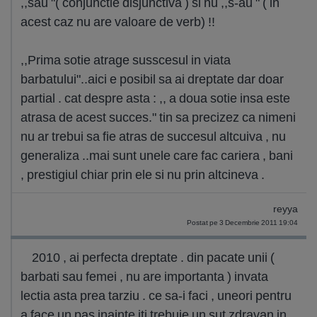
,,sau "( conjunctie disjunctiva ) si nu ,,s-au " ( in
acest caz nu are valoare de verb) !!
,,Prima sotie atrage susscesul in viata
barbatului"..aici e posibil sa ai dreptate dar doar
partial . cat despre asta : ,, a doua sotie insa este
atrasa de acest succes." tin sa precizez ca nimeni
nu ar trebui sa fie atras de succesul altcuiva , nu
generaliza ..mai sunt unele care fac cariera , bani
, prestigiul chiar prin ele si nu prin altcineva .
reyya
Postat pe 3 Decembrie 2011 19:04
2010 , ai perfecta dreptate . din pacate unii (
barbati sau femei , nu are importanta ) invata
lectia asta prea tarziu . ce sa-i faci , uneori pentru
a face un pas inainte iti trebuie un sut zdravan in