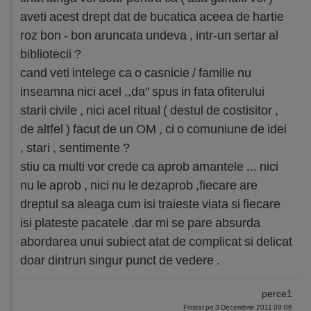
aveti acest drept dat de bucatica aceea de hartie
roz bon - bon aruncata undeva , intr-un sertar al
bibliotecii ?
cand veti intelege ca o casnicie / familie nu
inseamna nici acel ,,da" spus in fata ofiterului
starii civile , nici acel ritual ( destul de costisitor ,
de altfel ) facut de un OM , ci o comuniune de idei
, stari , sentimente ?
stiu ca multi vor crede ca aprob amantele ... nici
nu le aprob , nici nu le dezaprob ,fiecare are
dreptul sa aleaga cum isi traieste viata si fiecare
isi plateste pacatele .dar mi se pare absurda
abordarea unui subiect atat de complicat si delicat
doar dintrun singur punct de vedere .
perce1
Postat pe 3 Decembrie 2011 09:06