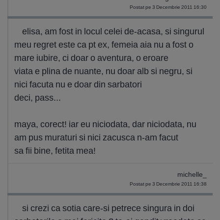
Postat pe 3 Decembrie 2011 16:30
elisa, am fost in locul celei de-acasa, si singurul
meu regret este ca pt ex, femeia aia nu a fost o
mare iubire, ci doar o aventura, o eroare
viata e plina de nuante, nu doar alb si negru, si
nici facuta nu e doar din sarbatori
deci, pass...
maya, corect! iar eu niciodata, dar niciodata, nu
am pus muraturi si nici zacusca n-am facut
sa fii bine, fetita mea!
michelle_
Postat pe 3 Decembrie 2011 16:38
si crezi ca sotia care-si petrece singura in doi