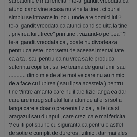
sarbatorile e mai fericita ? te-ai gandit vreodata ca
atunci cand vine acasa nu vine la tine , ci pur si
simplu se intoarce in locul unde are domiciliul ?
te-ai gandit vreodata ca atunci cand se uita la tine
, privirea lui ,,trece" prin tine , vazand-o pe ,,ea" ?
te-ai gandit vreodata ca , poate nu divorteaza
pentru ca este incorsetat de aceeasi mentalitate
ca a ta , sau pentru ca nu vrea sa le produca
suferinta copiilor , sai i-e teama de gura lumii sau
........... din o mie de alte motive care nu au nimic
de a face cu iubirea ( sau lipsa acesteia ) pentru
tine ?intre amanta care nu il are fizic langa ea dar
care are intreg sufletul lui alaturi de al ei si sotia
langa care e doar o prezenta fizica , la fel ca si
aragazul sau dulapul , care crezi ca e mai fericita
? eu iti pot spune cu siguranta ca pentru o astfel
de sotie e cumplit de dureros , zilnic , dar mai ales