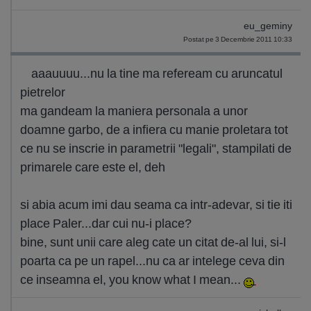
eu_geminy
Postat pe 3 Decembrie 2011 10:33
aaauuuu...nu la tine ma refeream cu aruncatul
pietrelor
ma gandeam la maniera personala a unor
doamne garbo, de a infiera cu manie proletara tot
ce nu se inscrie in parametrii "legali", stampilati de
primarele care este el, deh
si abia acum imi dau seama ca intr-adevar, si tie iti
place Paler...dar cui nu-i place?
bine, sunt unii care aleg cate un citat de-al lui, si-l
poarta ca pe un rapel...nu ca ar intelege ceva din
ce inseamna el, you know what I mean...