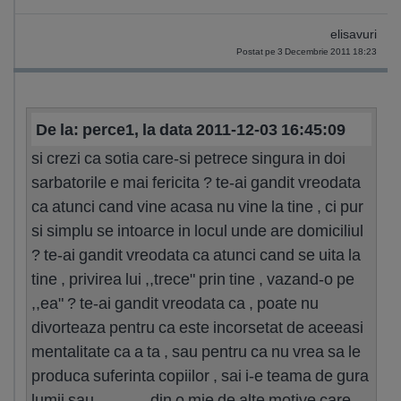
elisavuri
Postat pe 3 Decembrie 2011 18:23
De la: perce1, la data 2011-12-03 16:45:09
si crezi ca sotia care-si petrece singura in doi
sarbatorile e mai fericita ? te-ai gandit vreodata
ca atunci cand vine acasa nu vine la tine , ci pur
si simplu se intoarce in locul unde are domiciliul
? te-ai gandit vreodata ca atunci cand se uita la
tine , privirea lui ,,trece" prin tine , vazand-o pe
,,ea" ? te-ai gandit vreodata ca , poate nu
divorteaza pentru ca este incorsetat de aceeasi
mentalitate ca a ta , sau pentru ca nu vrea sa le
produca suferinta copiilor , sai i-e teama de gura
lumii sau ........... din o mie de alte motive care