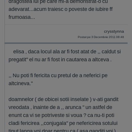
dragostea lui pe care mi-a demonstrat-o cu
adevarat...acum traiesc o poveste de iubire ff
frumoasa...
crysstynna
Postat pe 3 Decembrie 2011 08:48
elisa , daca locul ala ar fi fost atat de ,, caldut si
pregatit" el nu ar fi fost in cautarea a altceva .
,, Nu poti fi fericita cu pretul de a neferici pe
altcineva."
doamnelor ( de obicei sotii inselate ) v-ati gandit
vreodata , inainte de a ,, arunca " un astfel de
enunt ca vi se potriveste si voua ? ca nu-ti poti
cladi fericirea ,,conjugala" pe nefericirea sotului
tinut langa voi doar pentru ca ( asa ganditi voi )