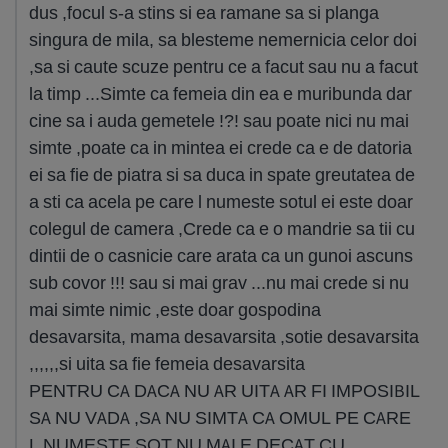
dus ,focul s-a stins si ea ramane sa si planga
singura de mila, sa blesteme nemernicia celor doi
,sa si caute scuze pentru ce a facut sau nu a facut
la timp ...Simte ca femeia din ea e muribunda dar
cine sa i auda gemetele !?! sau poate nici nu mai
simte ,poate ca in mintea ei crede ca e de datoria
ei sa fie de piatra si sa duca in spate greutatea de
a sti ca acela pe care l numeste sotul ei este doar
colegul de camera ,Crede ca e o mandrie sa tii cu
dintii de o casnicie care arata ca un gunoi ascuns
sub covor !!! sau si mai grav ...nu mai crede si nu
mai simte nimic ,este doar gospodina
desavarsita, mama desavarsita ,sotie desavarsita
,,,,,,si uita sa fie femeia desavarsita
PENTRU CA DACA NU AR UITA AR FI IMPOSIBIL
SA NU VADA ,SA NU SIMTA CA OMUL PE CARE
L NUMESTE SOT NU MAI E DECAT CU