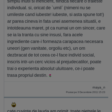
simplu inutil si ineficient, fiindca fiecare o traieste
individual. si, oricat de `umil` (nimeni nu se
umileste cand iubeste! iubeste, si asta spune tot!)
ar parea cineva in fata unei asemenea situatii, e
intotdeauna maret, pt ca numai un om sincer, care
se ia la tranta cu sine insusi, fara acele
ingrediente care-i formeaza carapacea necesara
uneori (gen vanitate, orgoliu etc), un om
dezbracat de tot ceea ce-l face individ social,
inscris intr-un cerc vicios al prejudecatilor, poate
trai o experienta absolut uluitoare, ce-i poate
trasa propriul destin.
maya_n
Postat pe 3 Decembrie 2011 15:23
cate cuvinte de lauda am primit, toate pietrele le