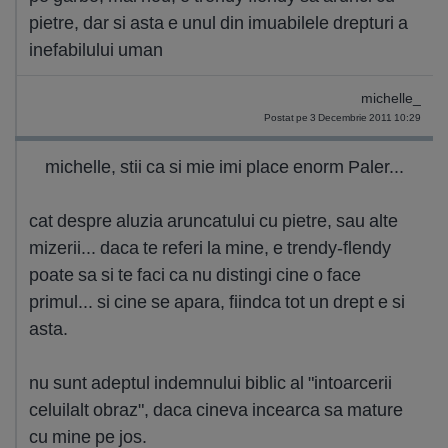
pietre, dar si asta e unul din imuabilele drepturi a
inefabilului uman
michelle_
Postat pe 3 Decembrie 2011 10:29
michelle, stii ca si mie imi place enorm Paler...
cat despre aluzia aruncatului cu pietre, sau alte
mizerii... daca te referi la mine, e trendy-flendy
poate sa si te faci ca nu distingi cine o face
primul... si cine se apara, fiindca tot un drept e si
asta.
nu sunt adeptul indemnului biblic al "intoarcerii
celuilalt obraz", daca cineva incearca sa mature
cu mine pe jos.