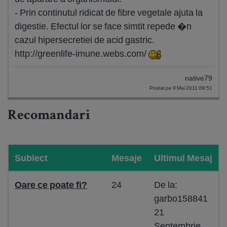
- Prin continutul ridicat de fibre vegetale ajuta la
digestie. Efectul lor se face simtit repede �n
cazul hipersecretiei de acid gastric.
http://greenlife-imune.webs.com/
native79
Postat pe 9 Mai 2011 09:51
Recomandari
Subiect
Mesaje
Ultimul Mesaj
Oare ce poate fi?
24
De la:
garbo158841
21
Septembrie