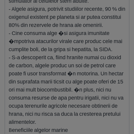
stimulator al celulelor stem adulte.
- Algele asigura, potrivit studiilor recente, 90 % din
oxigenul existent pe planeta si ar putea constitui
80% din rezervele de hrana ale omenirii.
- Cine consuma alge �si asigura imunitate
�mpotriva atacurilor virale care produc cele mai
cumplite boli, de la gripa si hepatita, la SIDA.
- S-a descoperit ca, fiind hranite numai cu dioxid
de carbon, algele produc un soi de petrol care
poate fi usor transformat �n motorina. Un hectar
din suprafata marii ticsit cu alge poate oferi de 15
ori mai mult biocombustibil. �n plus, nici nu
consuma resurse de apa pentru irigatii, nici nu va
ocupa terenurile agricole necesare obtinerii de
hrana, nici nu risca sa duca la cresterea pretului
alimentelor.
Beneficiile algelor marine