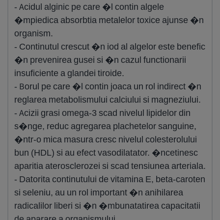
- Acidul alginic pe care �l contin algele
�mpiedica absorbtia metalelor toxice ajunse �n
organism.
- Continutul crescut �n iod al algelor este benefic
�n prevenirea gusei si �n cazul functionarii
insuficiente a glandei tiroide.
- Borul pe care �l contin joaca un rol indirect �n
reglarea metabolismului calciului si magneziului.
- Acizii grasi omega-3 scad nivelul lipidelor din
s�nge, reduc agregarea plachetelor sanguine,
�ntr-o mica masura cresc nivelul colesterolului
bun (HDL) si au efect vasodilatator. �ncetinesc
aparitia aterosclerozei si scad tensiunea arteriala.
- Datorita continutului de vitamina E, beta-caroten
si seleniu, au un rol important �n anihilarea
radicalilor liberi si �n �mbunatatirea capacitatii
de aparare a organismului.