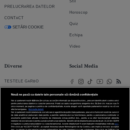
Stil
PRELUCRAREA DATELOR
Horoscop
CONTACT
Quiz
SETĂRI COOKIE
Echipa
Video
Diverse
Social Media
TESTELE GARBO
HOROSCOP
Nouă ne pasă ca datele tale personale să rămână confidențiale
Noi și partenerii noștri
610
stocăm și/sau accesăm informații pe dispozitivul dvs., precum identificatorii cookie unici
HOROSCOPUL IUBIRII
pentru prelucrarea datelor cu caracter personal. Puteți accepta sau gestiona alegerile dvs. făcând clic mai jos sau în
orice moment, pe pagina cu politica de confidențialitate. Aceste alegeri vor fi raportate partenerilor noștri și nu vă vor
afecta navigarea.
Mai multe detalii
Noi si partenerii nostri (retelele de socializare si agentiile de publicitate partenere, precum si furnizorii nostri de servicii
© 2026 Internet Corp SRL
FORUMURI
de date analitice) prelucram date pentru a permite website-ului sa functioneze, pentru a personaliza continutul si
Toate drepturile rezervate
anunturile publicitare afisate in functie de interesele si/sau profilul dvs., pentru a va oferi functionalitati aferente
retelelor de socializare si pentru a analiza traficul pe website. Beneficiati de drepturile prevazute de art. 15-22 din GDPR
in legatura cu prelucrarea datelor cu caracter personal. Aceste drepturi pot fi exercitate prin modalitatea indicata
aici
.
TRATAMENTE NATURISTE
Prin click pe “ACCEPT TOATE”, acceptati folosirea tuturor Tehnologiilor de tip Cookie, care implica inclusiv acceptul
dvs. cu privire la stocarea/accesarea informatiilor de catre Vendor-ii cu care colaboram. Prin click pe “VREAU SA