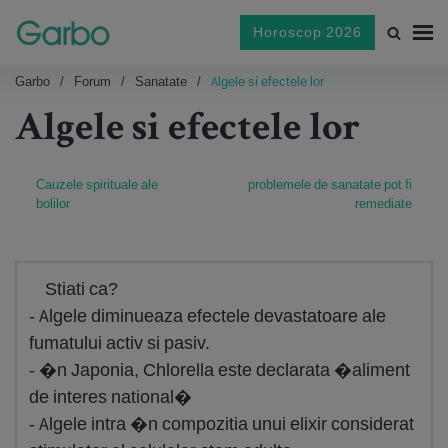
Horoscop 2026
Garbo
Forum
Sanatate
Algele si efectele lor
Algele si efectele lor
Cauzele spirituale ale
problemele de sanatate pot fi
bolilor
remediate
Stiati ca?
- Algele diminueaza efectele devastatoare ale
fumatului activ si pasiv.
- �n Japonia, Chlorella este declarata �aliment
de interes national�
- Algele intra �n compozitia unui elixir considerat