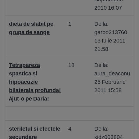
2010 16:07
dieta de slabit pe
1
De la:
grupa de sange
garbo213760
13 Iulie 2011
21:58
Tetrapareza
18
De la:
spastica si
aura_deaconu
hipoacuzie
25 Februarie
bilaterala profunda!
2011 15:58
Ajut-o pe Daria!
steriletul si efectele
4
De la:
secundare
kidz003804