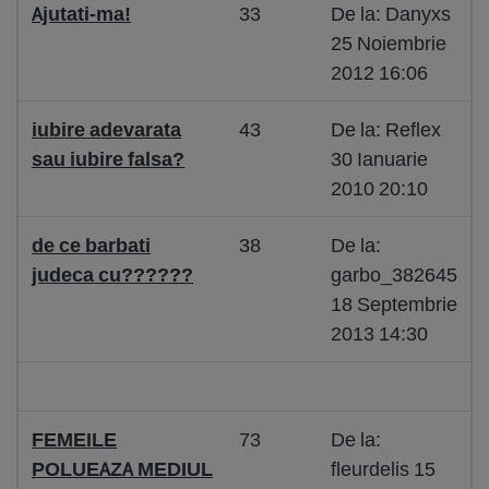
Ajutati-ma!
33
De la: Danyxs
25 Noiembrie
2012 16:06
iubire adevarata
43
De la: Reflex
sau iubire falsa?
30 Ianuarie
2010 20:10
de ce barbati
38
De la:
judeca cu??????
garbo_382645
18 Septembrie
2013 14:30
FEMEILE
73
De la:
POLUEAZA MEDIUL
fleurdelis 15