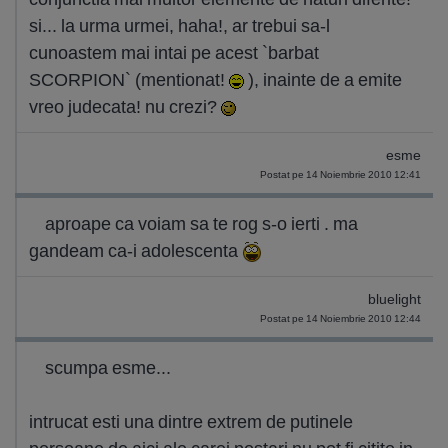
si... la urma urmei, haha!, ar trebui sa-l
cunoastem mai intai pe acest `barbat
SCORPION` (mentionat!
), inainte de a emite
vreo judecata! nu crezi?
esme
Postat pe 14 Noiembrie 2010 12:41
aproape ca voiam sa te rog s-o ierti . ma
gandeam ca-i adolescenta
bluelight
Postat pe 14 Noiembrie 2010 12:44
scumpa esme...
intrucat esti una dintre extrem de putinele