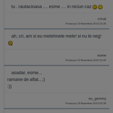
tu . rautacioasa .... esme .... in niciun caz
cricat
Postat pe 15 Noiembrie 2010 23:36
ah, cri, am si eu metehnele mele! si nu le neg!
esme
Postat pe 15 Noiembrie 2010 23:40
asadar, esme...
ramane de aflat...;)
:))
eu_geminy
Postat pe 16 Noiembrie 2010 03:39