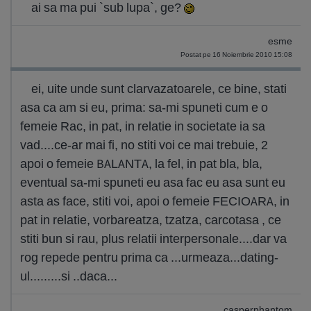
ai sa ma pui `sub lupa`, ge?
esme
Postat pe 16 Noiembrie 2010 15:08
ei, uite unde sunt clarvazatoarele, ce bine, stati
asa ca am si eu, prima: sa-mi spuneti cum e o
femeie Rac, in pat, in relatie in societate ia sa
vad....ce-ar mai fi, no stiti voi ce mai trebuie, 2
apoi o femeie BALANTA, la fel, in pat bla, bla,
eventual sa-mi spuneti eu asa fac eu asa sunt eu
asta as face, stiti voi, apoi o femeie FECIOARA, in
pat in relatie, vorbareatza, tzatza, carcotasa , ce
stiti bun si rau, plus relatii interpersonale....dar va
rog repede pentru prima ca ...urmeaza...dating-
ul.........si ..daca...
casperphantom