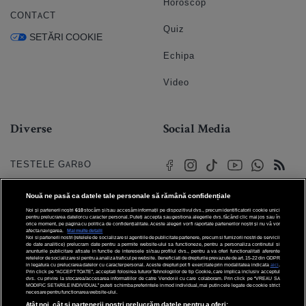
Horoscop
CONTACT
Quiz
SETĂRI COOKIE
Echipa
Video
Diverse
Social Media
TESTELE GARBO
HOROSCOP
Nouă ne pasă ca datele tale personale să rămână confidențiale
Noi și partenerii noștri
610
stocăm și/sau accesăm informații pe dispozitivul dvs., precum identificatorii cookie unici
HOROSCOPUL IUBIRII
pentru prelucrarea datelor cu caracter personal. Puteți accepta sau gestiona alegerile dvs. făcând clic mai jos sau în
orice moment, pe pagina cu politica de confidențialitate. Aceste alegeri vor fi raportate partenerilor noștri și nu vă vor
afecta navigarea.
Mai multe detalii
Noi si partenerii nostri (retelele de socializare si agentiile de publicitate partenere, precum si furnizorii nostri de servicii
© 2026 Internet Corp SRL
FORUMURI
de date analitice) prelucram date pentru a permite website-ului sa functioneze, pentru a personaliza continutul si
Toate drepturile rezervate
anunturile publicitare afisate in functie de interesele si/sau profilul dvs., pentru a va oferi functionalitati aferente
retelelor de socializare si pentru a analiza traficul pe website. Beneficiati de drepturile prevazute de art. 15-22 din GDPR
in legatura cu prelucrarea datelor cu caracter personal. Aceste drepturi pot fi exercitate prin modalitatea indicata
aici
.
TRATAMENTE NATURISTE
Prin click pe “ACCEPT TOATE”, acceptati folosirea tuturor Tehnologiilor de tip Cookie, care implica inclusiv acceptul
dvs. cu privire la stocarea/accesarea informatiilor de catre Vendor-ii cu care colaboram. Prin click pe “VREAU SA
MODIFIC SETARILE INDIVIDUAL” puteti schimba preferintele in mod individual, mai putin cele legate de cookie strict
necesare pentru functionarea website-ului.
DICTIONARE NUME
Atât noi, cât și partenerii noștri prelucrăm datele pentru a oferi: