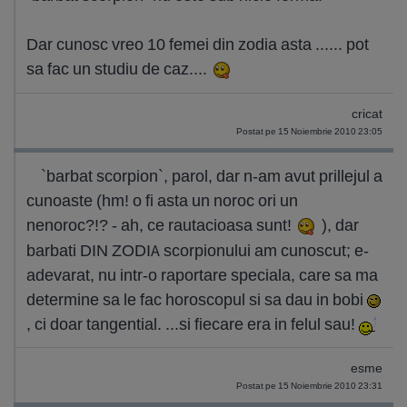
Dar cunosc vreo 10 femei din zodia asta ...... pot
sa fac un studiu de caz....
cricat
Postat pe 15 Noiembrie 2010 23:05
`barbat scorpion`, parol, dar n-am avut prillejul a
cunoaste (hm! o fi asta un noroc ori un
nenoroc?!? - ah, ce rautacioasa sunt!
), dar
barbati DIN ZODIA scorpionului am cunoscut; e-
adevarat, nu intr-o raportare speciala, care sa ma
determine sa le fac horoscopul si sa dau in bobi
, ci doar tangential. ...si fiecare era in felul sau!
esme
Postat pe 15 Noiembrie 2010 23:31