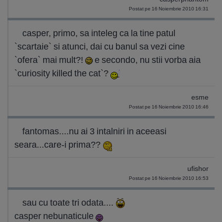
Postat pe 16 Noiembrie 2010 16:31
casper, primo, sa inteleg ca la tine patul
`scartaie` si atunci, dai cu banul sa vezi cine
`ofera` mai mult?!
e secondo, nu stii vorba aia
`curiosity killed the cat`?
esme
Postat pe 16 Noiembrie 2010 16:46
fantomas....nu ai 3 intalniri in aceeasi
seara...care-i prima??
ufishor
Postat pe 16 Noiembrie 2010 16:53
sau cu toate tri odata....
casper nebunaticule