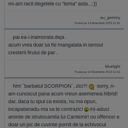
mi-am racit degetele cu "tema" asta...:))
eu_geminy
Postat pe 14 Noiembrie 2010 11:41
pai ea-i inamorata deja .
acum vrea doar sa fie mangaiata in sensul
cresterii firului de par .
bluelight
Postat pe 14 Noiembrie 2010 11:41
hm! `barbatul SCORPION`, zici?!
sorry, n-
am cunoscut pana acum vreun asemenea hibrid!
dar, daca tu spui ca exista, nu ma opun,
incapatanadu-ma sa te contrazic!
mi-aduci
aminte de strutocamila lui Cantemir! no offence! e
doar un joc de cuvinte pornit de la echivocul