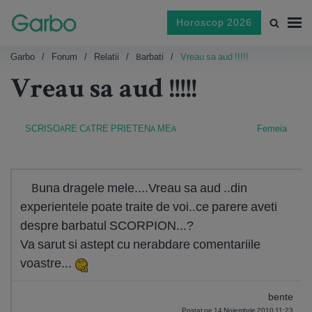
Horoscop 2026
Garbo
Forum
Relatii
Barbati
Vreau sa aud !!!!!
Vreau sa aud !!!!!
SCRISOARE CATRE PRIETENA MEA
Femeia
Buna dragele mele....Vreau sa aud ..din
experientele poate traite de voi..ce parere aveti
despre barbatul SCORPION...?
Va sarut si astept cu nerabdare comentariile
voastre...
bente
Postat pe 14 Noiembrie 2010 11:23