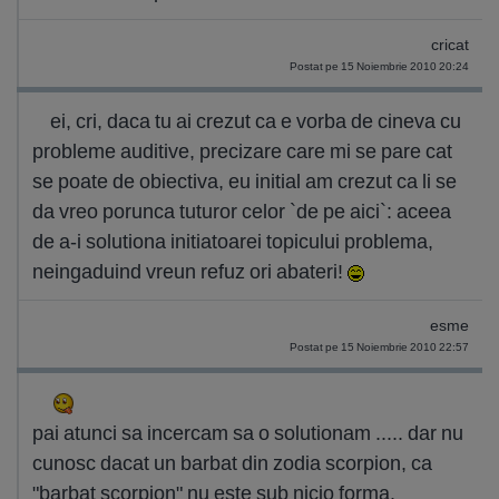
cricat
Postat pe 15 Noiembrie 2010 20:24
ei, cri, daca tu ai crezut ca e vorba de cineva cu
probleme auditive, precizare care mi se pare cat
se poate de obiectiva, eu initial am crezut ca li se
da vreo porunca tuturor celor `de pe aici`: aceea
de a-i solutiona initiatoarei topicului problema,
neingaduind vreun refuz ori abateri!
esme
Postat pe 15 Noiembrie 2010 22:57
pai atunci sa incercam sa o solutionam ..... dar nu
cunosc dacat un barbat din zodia scorpion, ca
"barbat scorpion" nu este sub nicio forma.