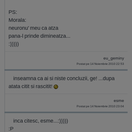
PS:
Morala:
neuronu' meu ca atza
pana-l prinde dimineatza...
:)))))
eu_geminy
Postat pe 14 Noiembrie 2010 22:53
inseamna ca ai si niste concluzii, ge! ...dupa
atata citit si rascitit!
esme
Postat pe 14 Noiembrie 2010 23:04
inca citesc, esme...:)))))
:P