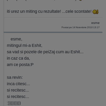
iti urez un miting cu rezultate! ...cele scontate!
esme
Postat pe 14 Noiembrie 2010 13:17
esme,
mitingul mi-a Eshit,
sa vad si pozele de peiZaj cum au Eshit...
in caz ca da,
am ce posta:P
sa revin:
inca citesc...
si recitesc...
si recitesc...
:)))))))))