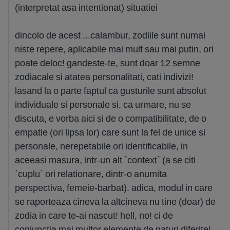
(interpretat asa intentionat) situatiei
dincolo de acest ...calambur, zodiile sunt numai
niste repere, aplicabile mai mult sau mai putin, ori
poate deloc! gandeste-te, sunt doar 12 semne
zodiacale si atatea personalitati, cati indivizi!
lasand la o parte faptul ca gusturile sunt absolut
individuale si personale si, ca urmare, nu se
discuta, e vorba aici si de o compatibilitate, de o
empatie (ori lipsa lor) care sunt la fel de unice si
personale, nerepetabile ori identificabile, in
aceeasi masura, intr-un alt `context` (a se citi
`cuplu` ori relationare, dintr-o anumita
perspectiva, femeie-barbat). adica, modul in care
se raporteaza cineva la altcineva nu tine (doar) de
zodia in care te-ai nascut! hell, no! ci de
conjunctia mai multor elemente de naturi diferite!