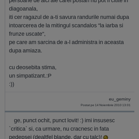
persoane de aici ale carei postari nu pot fi citite in
diagoanala,
iti cer ragazul de a-ti savura randurile numai dupa
intoarcerea de la mitingul scandalos "la iarba si
frunze uscate",
pe care am sarcina de a-l administra in aceasta
dupa amiaza.
cu deosebita stima,
un simpatizant.:P
:))
eu_geminy
Postat pe 14 Noiembrie 2010 13:01
ge, punct ochit, punct lovit! :) imi insusesc
`critica` si, ca urmare, nu cracnesc in fata
pedepsei (dealtfel blande, dar cu talc)!