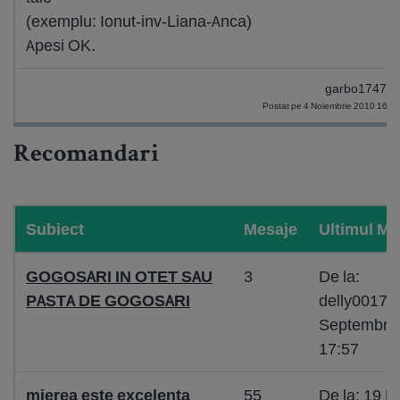
(exemplu: Ionut-inv-Liana-Anca)
Apesi OK.
garbo17474
Postat pe 4 Noiembrie 2010 16:5
Recomandari
Subiect
Mesaje
Ultimul Me
GOGOSARI IN OTET SAU
3
De la:
PASTA DE GOGOSARI
delly00177
Septembrie
17:57
mierea este excelenta
55
De la: 19 M