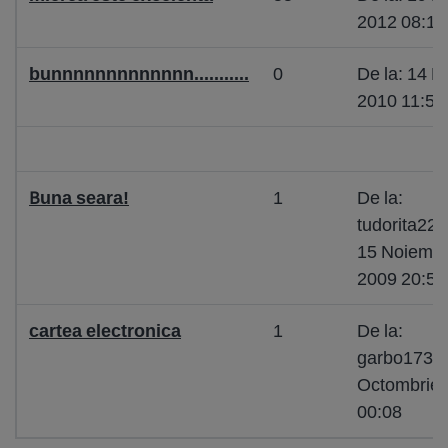
2012 08:16
bunnnnnnnnnnnnn...........
0
De la: 14 M
2010 11:52
Buna seara!
1
De la:
tudorita22
15 Noiembr
2009 20:59
cartea electronica
1
De la:
garbo1737
Octombrie 
00:08