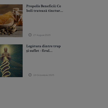
Propolis Beneficii: Ce
boli tratează tinctura
de propolis?
27 August 2025
Legătura dintre trup
și suflet - firul
invizibil prin care
două lumi diferite se
întrepătrund
10 Octombrie 2025