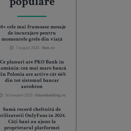
populare
50+ cele mai frumoase mesaje
de încurajare pentru
momentele grele din viață
7 August 2024 -
9am.ro
Ce planuri are PKO Bank în
România: cea mai mare bancă
din Polonia are active cât 66%
din tot sistemul bancar
autohton
16 Ianuarie 2025 -
futurebanking.ro
Sumă record cheltuită de
utilizatorii OnlyFans în 2024.
Câți bani au ajuns la
proprietarul platformei