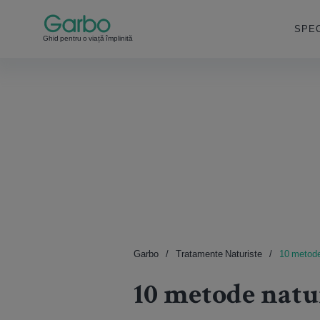
SPEC
Ghid pentru o viață împlinită
Garbo
Tratamente Naturiste
10 metode
10 metode natu