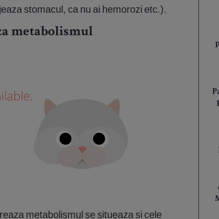
anjeaza stomacul, ca nu ai hemorozi etc.).
aza metabolismul
P
M
ereaza metabolismul se situeaza si cele