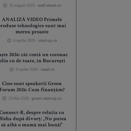
25 August 2025 -
wall-street.ro
ANALIZĂ VIDEO Primele
produse tehnologice sunt mai
mereu proaste
6 Aprilie 2026 -
start-up.ro
aște 2026: cât costă un cozonac
plin cu de toate, în București
8 Aprilie 2026 -
retail.ro
Cine sunt speakerii Green
Forum 2026: Cum finanțăm?
15 Mai 2026 -
green.start-up.ro
Connect-R, despre relația cu
isha după divorț: „Nu putea
să aibă o mamă mai bună!”