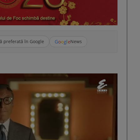
G
o
o
g
l
e
ă preferată în Google
News