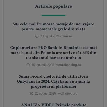
Articole populare
50+ cele mai frumoase mesaje de încurajare
pentru momentele grele din viață
7 August 2024 -
9am.ro
Ce planuri are PKO Bank în România: cea mai
mare bancă din Polonia are active cât 66% din
tot sistemul bancar autohton
16 Ianuarie 2025 -
futurebanking.ro
Sumă record cheltuită de utilizatorii
OnlyFans în 2024. Câți bani au ajuns la
proprietarul platformei
25 August 2025 -
wall-street.ro
ANALIZĂ VIDEO Primele produse