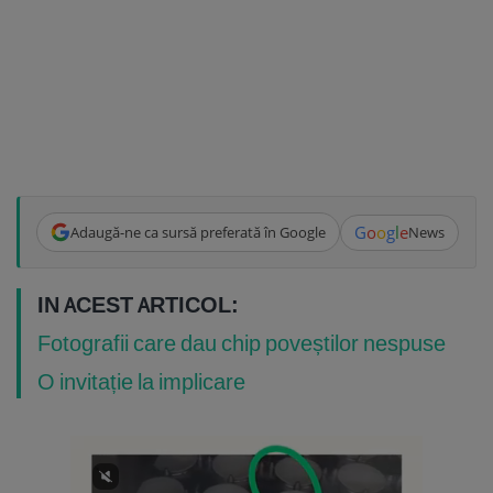
G
o
o
g
l
e
Adaugă-ne ca sursă preferată în Google
News
IN ACEST ARTICOL:
Fotografii care dau chip poveștilor nespuse
O invitație la implicare