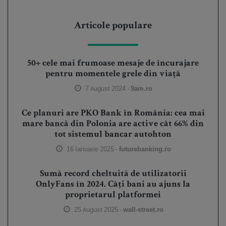
Articole populare
50+ cele mai frumoase mesaje de încurajare
pentru momentele grele din viață
7 August 2024 -
9am.ro
Ce planuri are PKO Bank în România: cea mai
mare bancă din Polonia are active cât 66% din
tot sistemul bancar autohton
16 Ianuarie 2025 -
futurebanking.ro
Sumă record cheltuită de utilizatorii
OnlyFans în 2024. Câți bani au ajuns la
proprietarul platformei
25 August 2025 -
wall-street.ro