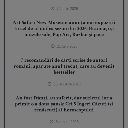
7 Aprilie 2026
Art Safari New Museum anunță noi expoziții
în cel de-al doilea sezon din 2026: Brâncuși și
muzele sale, Pop Art, Război și pace
21 Iulie 2026
7 recomandări de cărți scrise de autori
români, apărute anul trecut, care au devenit
bestseller
15 Ianuarie 2026
Au fost frânți, au suferit, dar sufletul lor a
primit o a doua șansă: Cei 5 Îngeri Căzuți (și
renăscuți) ai horoscopului
8 August 2025