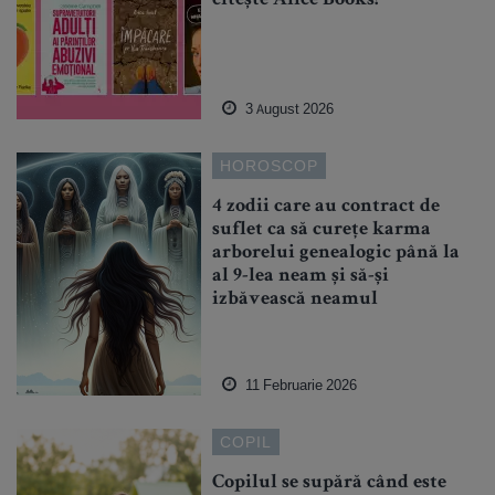
citește Alice Books!
3 August 2026
HOROSCOP
4 zodii care au contract de
suflet ca să curețe karma
arborelui genealogic până la
al 9-lea neam și să-și
izbăvească neamul
11 Februarie 2026
COPIL
Copilul se supără când este