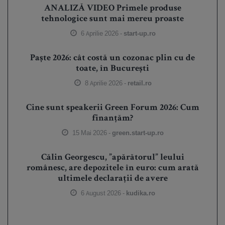
ANALIZĂ VIDEO Primele produse
tehnologice sunt mai mereu proaste
6 Aprilie 2026 -
start-up.ro
Paște 2026: cât costă un cozonac plin cu de
toate, în București
8 Aprilie 2026 -
retail.ro
Cine sunt speakerii Green Forum 2026: Cum
finanțăm?
15 Mai 2026 -
green.start-up.ro
Călin Georgescu, ”apărătorul” leului
românesc, are depozitele în euro: cum arată
ultimele declarații de avere
6 August 2026 -
kudika.ro