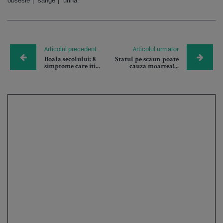
obsesie
sange
urina
Articolul precedent
Articolul urmator
Boala secolului: 8
Statul pe scaun poate
simptome care iti...
cauza moartea!...