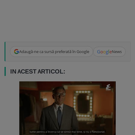
G
o
o
g
l
e
Adaugă-ne ca sursă preferată în Google
News
IN ACEST ARTICOL: