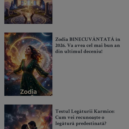
Zodia BINECUVÂNTATĂ în
2026. Va avea cel mai bun an
din ultimul deceniu!
Testul Legăturii Karmice:
Cum vei recunoaște o
legătură predestinată?