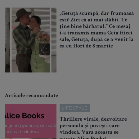
„Getuță scumpă, dar frumoasă
ești! Zici că ai mai slăbit. Te
ține bine bărbatul.” Ce mesaj
i-a transmis mama Geta fiicei
sale, Getuța, după ce a venit la
ea cu flori de 8 martie
Articole recomandate
LIFESTYLE
Thrillere virale, dezvoltare
personală și povești care
vindecă. Vara aceasta se