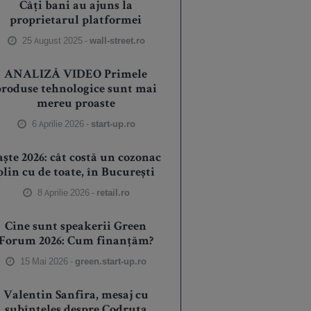
Câți bani au ajuns la
proprietarul platformei
25 August 2025 -
wall-street.ro
ANALIZĂ VIDEO Primele
produse tehnologice sunt mai
mereu proaste
6 Aprilie 2026 -
start-up.ro
aște 2026: cât costă un cozonac
plin cu de toate, în București
8 Aprilie 2026 -
retail.ro
Cine sunt speakerii Green
Forum 2026: Cum finanțăm?
15 Mai 2026 -
green.start-up.ro
Valentin Sanfira, mesaj cu
subînțeles despre Codruța