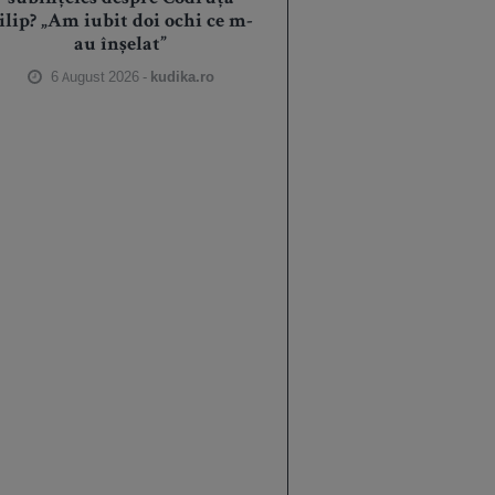
ilip? „Am iubit doi ochi ce m-
au înșelat”
6 August 2026 -
kudika.ro