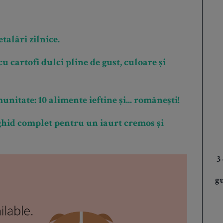
talări zilnice.
cu cartofi dulci pline de gust, culoare și
itate: 10 alimente ieftine și... românești!
 ghid complet pentru un iaurt cremos și
3
gu