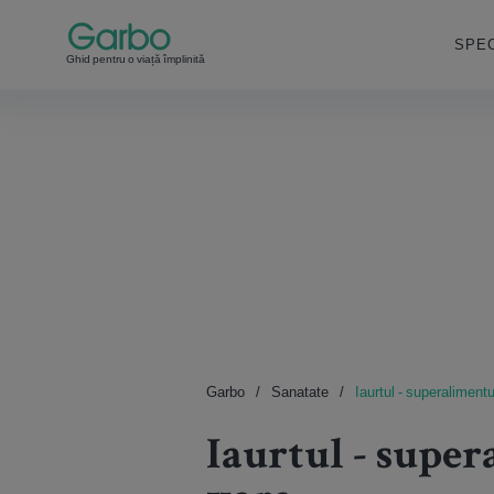
SPEC
Ghid pentru o viață împlinită
Garbo
Sanatate
Iaurtul - superaliment
Iaurtul - super