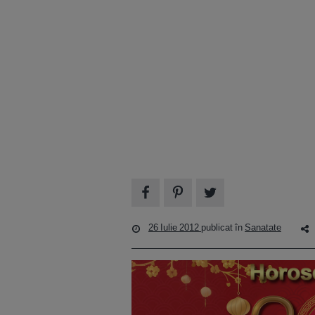
26 Iulie 2012
publicat în
Sanatate