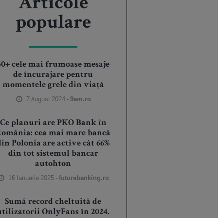
Articole
populare
50+ cele mai frumoase mesaje
de încurajare pentru
momentele grele din viață
7 August 2024 -
9am.ro
Ce planuri are PKO Bank în
România: cea mai mare bancă
din Polonia are active cât 66%
din tot sistemul bancar
autohton
16 Ianuarie 2025 -
futurebanking.ro
Sumă record cheltuită de
utilizatorii OnlyFans în 2024.