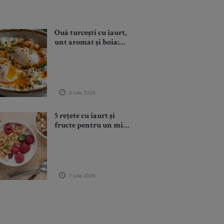
Ouă turcești cu iaurt,
unt aromat și boia:
micul dejun
spectaculos gata în 15
minute
3 Iulie 2026
5 rețete cu iaurt și
fructe pentru un mic
dejun sănătos și
energizant
7 Iulie 2026