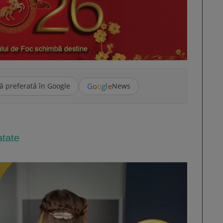
G
o
o
g
l
e
ă preferată în Google
News
atate