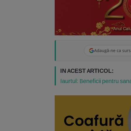
Adaugă-ne ca surs
IN ACEST ARTICOL:
Iaurtul: Beneficii pentru san