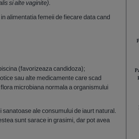
is si alte vaginite).
 in alimentatia femeii de fiecare data cand
 piscina (favorizeaza candidoza);
P
iotice sau alte medicamente care scad
 flora microbiana normala a organismului
cii sanatoase ale consumului de iaurt natural.
cestea sunt sarace in grasimi, dar pot avea