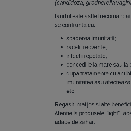
(candidoza, gradnerella vaginal
Iaurtul este astfel recomandat
se confrunta cu:
scaderea imunitatii;
raceli frecvente;
infectii repetate;
concediile la mare sau la
dupa tratamente cu antib
imunitatea sau afecteaza
etc.
Regasiti mai jos si alte benefi
Atentie la produsele "light", a
adaos de zahar.