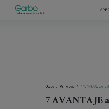
SPEC
Ghid pentru o viață împlinită
Garbo
Psihologie
7 AVANTAJE ale realită
7 AVANTAJE ale 