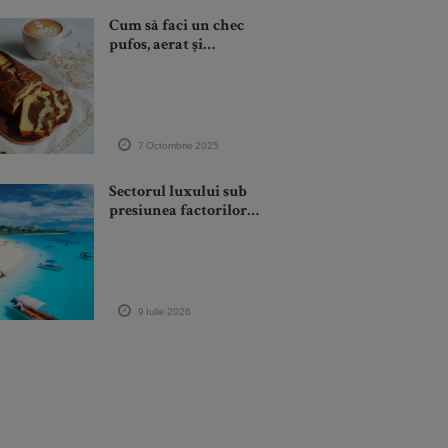
Cum să faci un chec
pufos, aerat și
parfumat – rețeta
completă pentru un
desert ca la mama
acasă
7 Octombrie 2025
Sectorul luxului sub
presiunea factorilor
geopolitici și a noilor
obiceiuri de consum
9 Iulie 2026