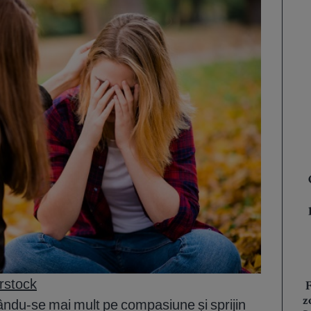
rstock
F
z
ându-se mai mult pe compasiune și sprijin