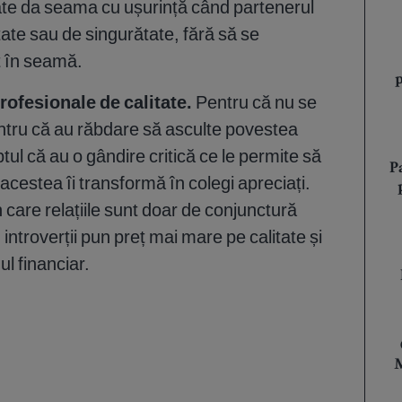
ate da seama cu ușurință când partenerul
tate sau de singurătate, fără să se
t în seamă.
profesionale de calitate.
Pentru că nu se
entru că au răbdare să asculte povestea
tul că au o gândire critică ce le permite să
P
 acestea îi transformă în colegi apreciați.
 care relațiile sunt doar de conjunctură
introverții pun preț mai mare pe calitate și
l financiar.
M