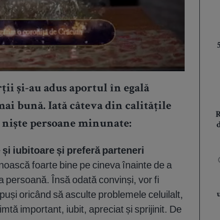
rții și-au adus aportul în egală
ai bună. Iată câteva din calitățile
ți niște persoane minunate:
și iubitoare și preferă parteneri
noască foarte bine pe cineva înainte de a
a persoană. Însă odată convinși, vor fi
dispuși oricând să asculte problemele celuilalt,
mtă important, iubit, apreciat și sprijinit. De