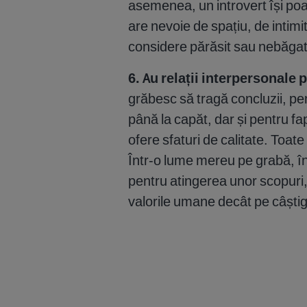
asemenea, un introvert își po
are nevoie de spațiu, de intimi
considere părăsit sau nebăga
6. Au relații interpersonale 
grăbesc să tragă concluzii, p
până la capăt, dar și pentru fap
ofere sfaturi de calitate. Toate
Într-o lume mereu pe grabă, în
pentru atingerea unor scopuri, 
valorile umane decât pe câștigu