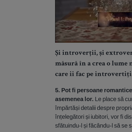
Și introverții, și extrove
măsură în a crea o lume m
care ii fac pe introverti
5. Pot fi persoane romantice 
asemenea lor.
Le place să cu
împărtăși detalii despre propri
înțelegători și iubitori, vor fi 
sfătuindu-l și făcându-l să se si