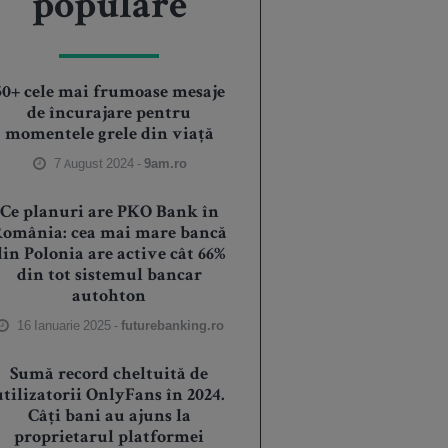
populare
50+ cele mai frumoase mesaje
de încurajare pentru
momentele grele din viață
7 August 2024 -
9am.ro
Ce planuri are PKO Bank în
România: cea mai mare bancă
din Polonia are active cât 66%
din tot sistemul bancar
autohton
16 Ianuarie 2025 -
futurebanking.ro
Sumă record cheltuită de
utilizatorii OnlyFans în 2024.
Câți bani au ajuns la
proprietarul platformei