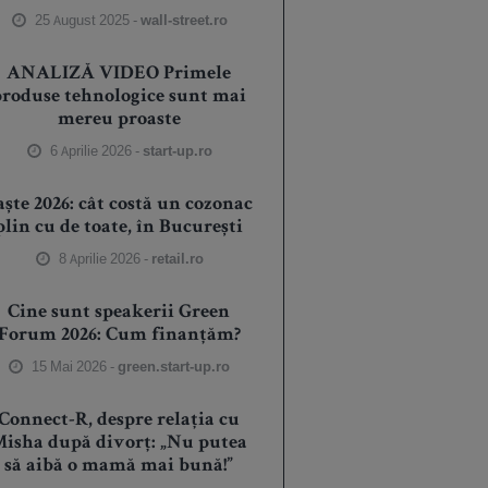
25 August 2025 -
wall-street.ro
ANALIZĂ VIDEO Primele
produse tehnologice sunt mai
mereu proaste
6 Aprilie 2026 -
start-up.ro
aște 2026: cât costă un cozonac
plin cu de toate, în București
8 Aprilie 2026 -
retail.ro
Cine sunt speakerii Green
Forum 2026: Cum finanțăm?
15 Mai 2026 -
green.start-up.ro
Connect-R, despre relația cu
isha după divorț: „Nu putea
să aibă o mamă mai bună!”