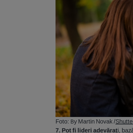
Foto: By Martin Novak /
Shutte
7. Pot fi lideri adevăraț
i, baz