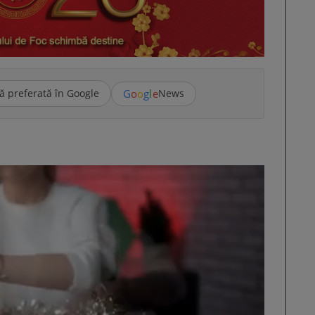
G
o
o
g
l
e
ă preferată în Google
News