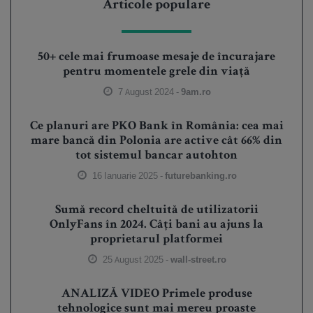
Articole populare
50+ cele mai frumoase mesaje de încurajare
pentru momentele grele din viață
7 August 2024 -
9am.ro
Ce planuri are PKO Bank în România: cea mai
mare bancă din Polonia are active cât 66% din
tot sistemul bancar autohton
16 Ianuarie 2025 -
futurebanking.ro
Sumă record cheltuită de utilizatorii
OnlyFans în 2024. Câți bani au ajuns la
proprietarul platformei
25 August 2025 -
wall-street.ro
ANALIZĂ VIDEO Primele produse
tehnologice sunt mai mereu proaste