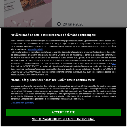
20 Iulie 2026
Nouă ne pasă ca datele tale personale să rămână confidențiale
NOUTATI
Noi și partenerii noștri
610
stocăm și/sau accesăm informații pe dispozitivul dvs., precum identificatorii cookie unici
pentru prelucrarea datelor cu caracter personal. Puteți accepta sau gestiona alegerile dvs. făcând clic mai jos sau în
orice moment, pe pagina cu politica de confidențialitate. Aceste alegeri vor fi raportate partenerilor noștri și nu vă vor
TOMMY HILFIGER ÎL
afecta navigarea.
Mai multe detalii
Noi si partenerii nostri (retelele de socializare si agentiile de publicitate partenere, precum si furnizorii nostri de servicii
PREZINTĂ PE ZHOU
de date analitice) prelucram date pentru a permite website-ului sa functioneze, pentru a personaliza continutul si
anunturile publicitare afisate in functie de interesele si/sau profilul dvs., pentru a va oferi functionalitati aferente
GUANYU, PILOT DE
retelelor de socializare si pentru a analiza traficul pe website. Beneficiati de drepturile prevazute de art. 15-22 din GDPR
in legatura cu prelucrarea datelor cu caracter personal. Aceste drepturi pot fi exercitate prin modalitatea indicata
aici
.
REZERVĂ AL ECHIPEI
Prin click pe “ACCEPT TOATE”, acceptati folosirea tuturor Tehnologiilor de tip Cookie, care implica inclusiv acceptul
dvs. cu privire la stocarea/accesarea informatiilor de catre Vendor-ii cu care colaboram. Prin click pe “VREAU SA
CADILLAC FORMULA 1, CA
MODIFIC SETARILE INDIVIDUAL” puteti schimba preferintele in mod individual, mai putin cele legate de cookie strict
necesare pentru functionarea website-ului.
AMBASADOR GLOBAL AL
Atât noi, cât și partenerii noștri prelucrăm datele pentru a oferi:
BRANDULUI
Măsurarea performanței reclamelor. Dezvoltarea și îmbunătățirea serviciilor. Utilizarea profilurilor pentru selectarea
conținutului personalizat. Stocarea și/sau accesarea informațiilor de pe un dispozitiv. Crearea profilurilor de conținut
personalizat. Utilizarea profilurilor pentru selectarea publicității personalizate. Crearea profilurilor pentru publicitate
personalizată. Măsurarea performanței conținutului. Înțelegerea publicului prin statistici sau combinații de date din
20 Iulie 2026
surse diferite. Utilizarea de date limitate pentru a selecta publicitatea. Utilizarea datelor limitate pentru a selecta
conținutul. Date precise de geolocație și identificarea prin scanarea dispozitivului.
Listă parteneri (furnizori)
ACCEPT TOATE
VREAU SA MODIFIC SETARILE INDIVIDUAL