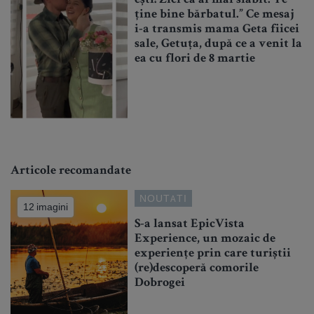
ține bine bărbatul.” Ce mesaj
i-a transmis mama Geta fiicei
sale, Getuța, după ce a venit la
ea cu flori de 8 martie
Articole recomandate
NOUTATI
12 imagini
S-a lansat EpicVista
Experience, un mozaic de
experiențe prin care turiștii
(re)descoperă comorile
Dobrogei