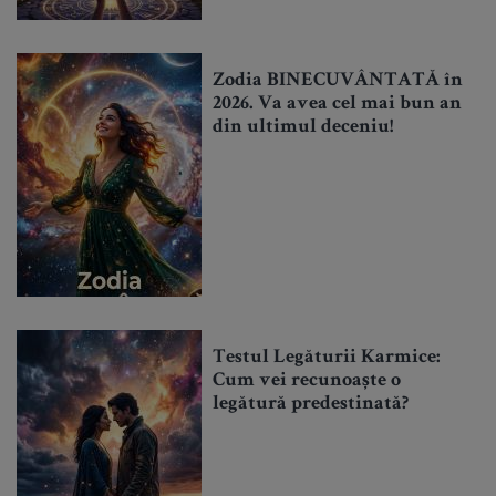
Zodia BINECUVÂNTATĂ în
2026. Va avea cel mai bun an
din ultimul deceniu!
Testul Legăturii Karmice:
Cum vei recunoaște o
legătură predestinată?