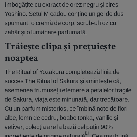
îmbogățite cu extract de orez negru și cireș
Yoshino. Setul M cadou conține un gel de duș
spumant, o cremă de corp, scrub-ul roz cu
zahăr și o lumânare parfumată.
Trăiește clipa și prețuiește
noaptea
The Ritual of Yozakura completează linia de
succes The Ritual of Sakura și amintește că,
asemenea frumuseții efemere a petalelor fragile
de Sakura, viața este minunată, dar trecătoare.
Cu un parfum misterios, ce îmbină note de flori
albe, lemn de cedru, boabe tonka, vanilie și
vetiver, colecția are la bază cel puțin 90%
[1]
ingrediente de origine naturală
. Cea mai bună