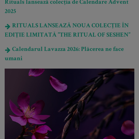
Rituals lansează colecția de Calendare Advent
2025
RITUALS LANSEAZĂ NOUA COLECȚIE ÎN
EDIȚIE LIMITATĂ ”THE RITUAL OF SESHEN”
Calendarul Lavazza 2026: Plăcerea ne face
umani