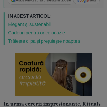
G
o
o
g
l
e
Adaugă-ne ca sursă preferată în Google
News
IN ACEST ARTICOL:
Elegant și sustenabil
Cadouri pentru orice ocazie
Trăiește clipa și prețuiește noaptea
În urma cererii impresionante, Rituals