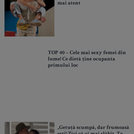
mai atent
TOP 40 – Cele mai sexy femei din
lume! Ce dietă ține ocupanta
primului loc
„Getuță scumpă, dar frumoasă
ești! Zici că ai mai slăbit. Te