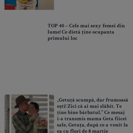
TOP 40 – Cele mai sexy femei din
lume! Ce dietă ține ocupanta
primului loc
„Getuță scumpă, dar frumoasă
ești! Zici că ai mai slăbit. Te
ține bine bărbatul.” Ce mesaj
i-a transmis mama Geta fiicei
sale, Getuța, după ce a venit la
ea cu flori de 8 martie