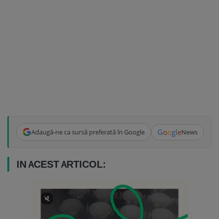
G
o
o
g
l
e
Adaugă-ne ca sursă preferată în Google
News
IN ACEST ARTICOL: