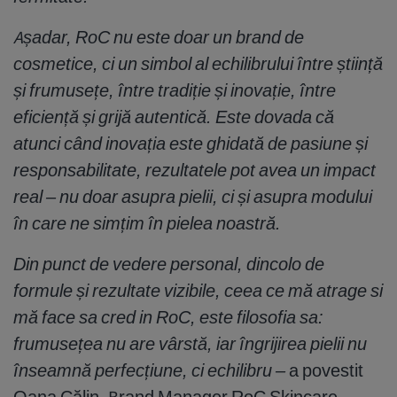
Așadar, RoC nu este doar un brand de
cosmetice, ci un simbol al echilibrului între știință
și frumusețe, între tradiție și inovație, între
eficiență și grijă autentică. Este dovada că
atunci când inovația este ghidată de pasiune și
responsabilitate, rezultatele pot avea un impact
real – nu doar asupra pielii, ci și asupra modului
în care ne simțim în pielea noastră.
Din punct de vedere personal, dincolo de
formule și rezultate vizibile, ceea ce mă atrage si
mă face sa cred in RoC, este filosofia sa:
frumusețea nu are vârstă, iar îngrijirea pielii nu
înseamnă perfecțiune, ci echilibru –
a povestit
Oana Călin, Brand Manager RoC Skincare.