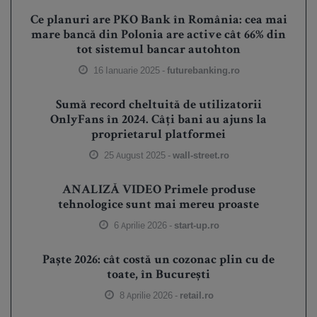
Ce planuri are PKO Bank în România: cea mai
mare bancă din Polonia are active cât 66% din
tot sistemul bancar autohton
16 Ianuarie 2025 -
futurebanking.ro
Sumă record cheltuită de utilizatorii
OnlyFans în 2024. Câți bani au ajuns la
proprietarul platformei
25 August 2025 -
wall-street.ro
ANALIZĂ VIDEO Primele produse
tehnologice sunt mai mereu proaste
6 Aprilie 2026 -
start-up.ro
Paște 2026: cât costă un cozonac plin cu de
toate, în București
8 Aprilie 2026 -
retail.ro