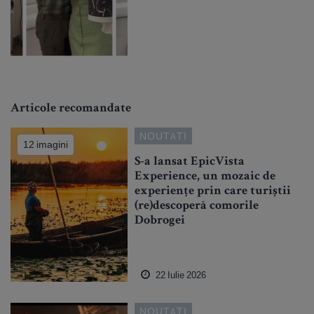
Articole recomandate
NOUTATI
12 imagini
S-a lansat EpicVista
Experience, un mozaic de
experiențe prin care turiștii
(re)descoperă comorile
Dobrogei
22 Iulie 2026
NOUTATI