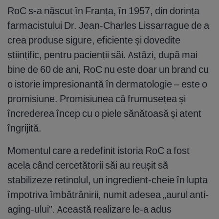
RoC s-a născut în Franța, în 1957, din dorința
farmacistului Dr. Jean-Charles Lissarrague de a
crea produse sigure, eficiente și dovedite
științific, pentru pacienții săi. Astăzi, după mai
bine de 60 de ani, RoC nu este doar un brand cu
o istorie impresionantă în dermatologie – este o
promisiune. Promisiunea că frumusețea și
încrederea încep cu o piele sănătoasă și atent
îngrijită.
Momentul care a redefinit istoria RoC a fost
acela când cercetătorii săi au reușit să
stabilizeze retinolul, un ingredient-cheie în lupta
împotriva îmbătrânirii, numit adesea „aurul anti-
aging-ului”. Această realizare le-a adus