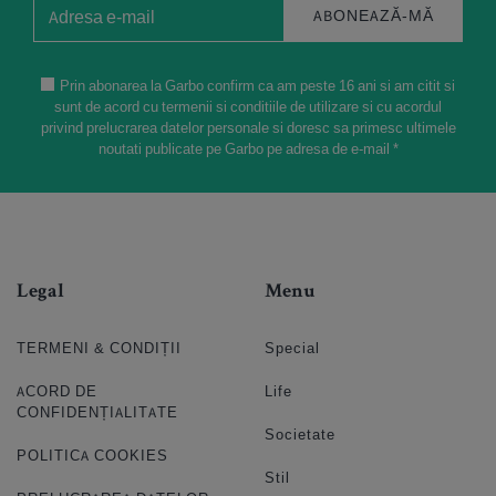
ABONEAZĂ-MĂ
Prin abonarea la Garbo confirm ca am peste 16 ani si am citit si
sunt de acord cu termenii si conditiile de utilizare si cu acordul
privind prelucrarea datelor personale si doresc sa primesc ultimele
noutati publicate pe Garbo pe adresa de e-mail *
Legal
Menu
TERMENI & CONDIȚII
Special
ACORD DE
Life
CONFIDENȚIALITATE
Societate
POLITICA COOKIES
Stil