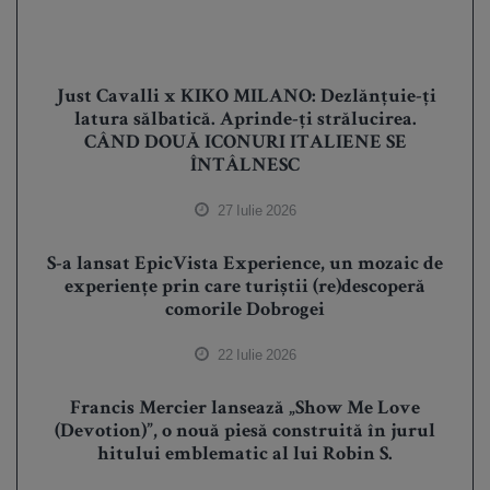
Just Cavalli x KIKO MILANO: Dezlănțuie-ți
latura sălbatică. Aprinde-ți strălucirea.
CÂND DOUĂ ICONURI ITALIENE SE
ÎNTÂLNESC
27 Iulie 2026
S-a lansat EpicVista Experience, un mozaic de
experiențe prin care turiștii (re)descoperă
comorile Dobrogei
22 Iulie 2026
Francis Mercier lansează „Show Me Love
(Devotion)”, o nouă piesă construită în jurul
hitului emblematic al lui Robin S.