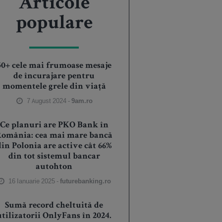
Articole
populare
50+ cele mai frumoase mesaje
de încurajare pentru
momentele grele din viață
7 August 2024 -
9am.ro
Ce planuri are PKO Bank în
România: cea mai mare bancă
din Polonia are active cât 66%
din tot sistemul bancar
autohton
16 Ianuarie 2025 -
futurebanking.ro
Sumă record cheltuită de
utilizatorii OnlyFans în 2024.