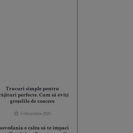
Trucuri simple pentru
răjituri perfecte. Cum să eviți
greșelile de coacere
5 Decembrie 2025
povedania e calea să te împaci