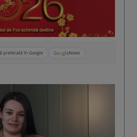
G
o
o
g
l
e
ă preferată în Google
News