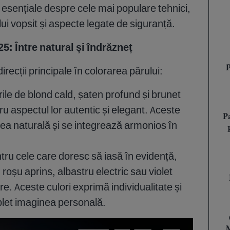
ii esențiale despre cele mai populare tehnici,
ui vopsit și aspecte legate de siguranță.​
5: Între natural și îndrăzneț
ecții principale în colorarea părului:​
rile de blond cald, șaten profund și brunet
u aspectul lor autentic și elegant. Aceste
P
țea naturală și se integrează armonios în
ntru cele care doresc să iasă în evidență,
oșu aprins, albastru electric sau violet
re. Aceste culori exprimă individualitate și
et imaginea personală. ​
M