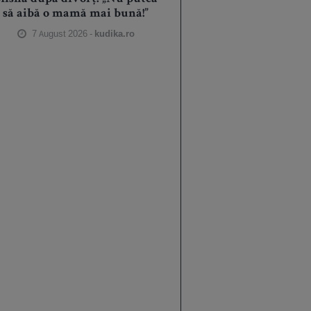
să aibă o mamă mai bună!”
7 August 2026 -
kudika.ro