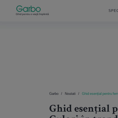
SPEC
Ghid pentru o viață împlinită
Garbo
Noutati
Ghid esențial pentru feme
Ghid esențial p