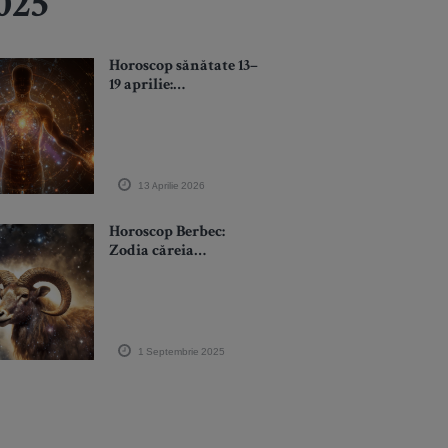
2025
Horoscop sănătate 13–
19 aprilie:
Avertisment pentru
câteva zodii. Nu te
juca cu sănătatea!
13 Aprilie 2026
Horoscop Berbec:
Zodia căreia
Universul i-a pus
steaua norocului în
frunte
1 Septembrie 2025