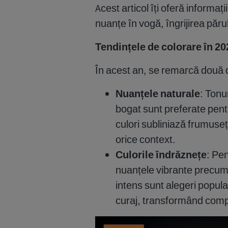
Acest articol îți oferă informaț
nuanțe în vogă, îngrijirea părul
Tendințele de colorare în 202
În acest an, se remarcă două dir
Nuanțele naturale
: Tonu
bogat sunt preferate pentr
culori subliniază frumuse
orice context. ​
Culorile îndrăznețe
: Pe
nuanțele vibrante precum r
intens sunt alegeri popula
curaj, transformând compl