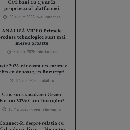
Câți bani au ajuns la
proprietarul platformei
25 August 2025 -
wall-street.ro
ANALIZĂ VIDEO Primele
produse tehnologice sunt mai
mereu proaste
6 Aprilie 2026 -
start-up.ro
aște 2026: cât costă un cozonac
plin cu de toate, în București
8 Aprilie 2026 -
retail.ro
Cine sunt speakerii Green
Forum 2026: Cum finanțăm?
15 Mai 2026 -
green.start-up.ro
Connect-R, despre relația cu
isha după divorț: „Nu putea