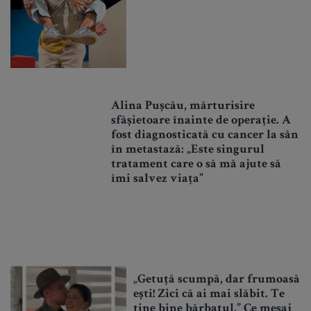
Alina Pușcău, mărturisire
sfâșietoare înainte de operație. A
fost diagnosticată cu cancer la sân
în metastază: „Este singurul
tratament care o să mă ajute să
îmi salvez viața”
„Getuță scumpă, dar frumoasă
ești! Zici că ai mai slăbit. Te
ține bine bărbatul.” Ce mesaj