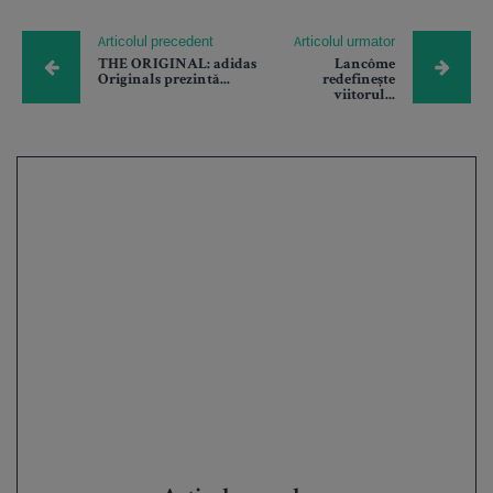
Articolul precedent
Articolul urmator
THE ORIGINAL: adidas
Lancôme
Originals prezintă...
redefinește
viitorul...