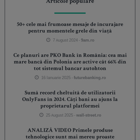
Articole populare
50+ cele mai frumoase mesaje de încurajare
pentru momentele grele din viață
7 August 2024 -
9am.ro
Ce planuri are PKO Bank în România: cea mai
mare bancă din Polonia are active cât 66% din
tot sistemul bancar autohton
16 Ianuarie 2025 -
futurebanking.ro
Sumă record cheltuită de utilizatorii
OnlyFans în 2024. Câți bani au ajuns la
proprietarul platformei
25 August 2025 -
wall-street.ro
ANALIZĂ VIDEO Primele produse
tehnologice sunt mai mereu proaste