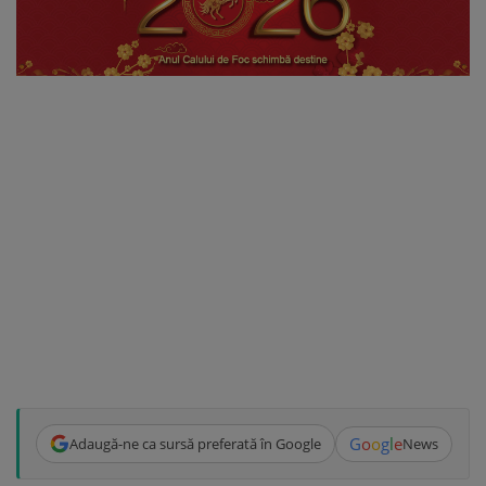
G
o
o
g
l
e
Adaugă-ne ca sursă preferată în Google
News