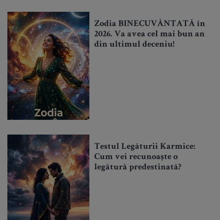
Zodia BINECUVÂNTATĂ în
2026. Va avea cel mai bun an
din ultimul deceniu!
Testul Legăturii Karmice:
Cum vei recunoaște o
legătură predestinată?