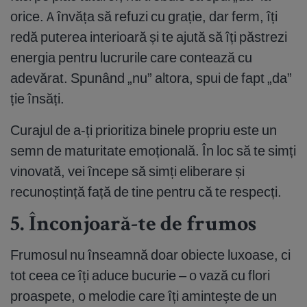
orice. A învăța să refuzi cu grație, dar ferm, îți
redă puterea interioară și te ajută să îți păstrezi
energia pentru lucrurile care contează cu
adevărat. Spunând „nu” altora, spui de fapt „da”
ție însăți.
Curajul de a-ți prioritiza binele propriu este un
semn de maturitate emoțională. În loc să te simți
vinovată, vei începe să simți eliberare și
recunoștință față de tine pentru că te respecți.
5. Înconjoară-te de frumos
Frumosul nu înseamnă doar obiecte luxoase, ci
tot ceea ce îți aduce bucurie – o vază cu flori
proaspete, o melodie care îți amintește de un