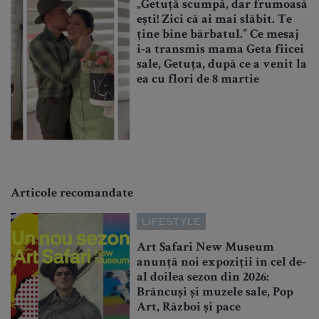
„Getuță scumpă, dar frumoasă
ești! Zici că ai mai slăbit. Te
ține bine bărbatul.” Ce mesaj
i-a transmis mama Geta fiicei
sale, Getuța, după ce a venit la
ea cu flori de 8 martie
Articole recomandate
LIFESTYLE
Art Safari New Museum
anunță noi expoziții în cel de-
al doilea sezon din 2026:
Brâncuși și muzele sale, Pop
Art, Război și pace