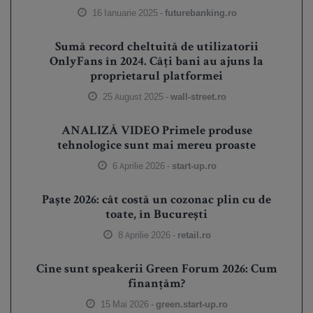
16 Ianuarie 2025 -
futurebanking.ro
Sumă record cheltuită de utilizatorii
OnlyFans în 2024. Câți bani au ajuns la
proprietarul platformei
25 August 2025 -
wall-street.ro
ANALIZĂ VIDEO Primele produse
tehnologice sunt mai mereu proaste
6 Aprilie 2026 -
start-up.ro
Paște 2026: cât costă un cozonac plin cu de
toate, în București
8 Aprilie 2026 -
retail.ro
Cine sunt speakerii Green Forum 2026: Cum
finanțăm?
15 Mai 2026 -
green.start-up.ro