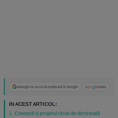
G
o
o
g
l
e
Adaugă-ne ca sursă preferată în Google
News
IN ACEST ARTICOL:
1. Creează-ți propriul ritual de dimineață