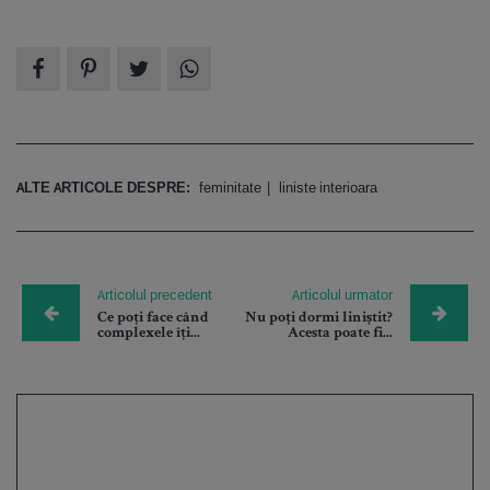
ALTE ARTICOLE DESPRE:
feminitate
liniste interioara
Articolul precedent
Articolul urmator
Ce poți face când
Nu poți dormi liniștit?
complexele îți...
Acesta poate fi...