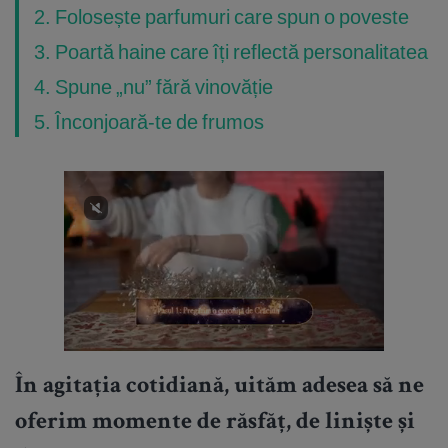
2. Folosește parfumuri care spun o poveste
3. Poartă haine care îți reflectă personalitatea
4. Spune „nu” fără vinovăție
5. Înconjoară-te de frumos
În agitația cotidiană, uităm adesea să ne
oferim momente de răsfăț, de liniște și