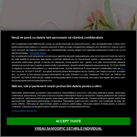
Nouă ne pasă ca datele tale personale să rămână confidențiale
Noi și partenerii noștri
610
stocăm și/sau accesăm informații pe dispozitivul dvs., precum identificatorii cookie unici
pentru prelucrarea datelor cu caracter personal. Puteți accepta sau gestiona alegerile dvs. făcând clic mai jos sau în
orice moment, pe pagina cu politica de confidențialitate. Aceste alegeri vor fi raportate partenerilor noștri și nu vă vor
afecta navigarea.
Mai multe detalii
Noi si partenerii nostri (retelele de socializare si agentiile de publicitate partenere, precum si furnizorii nostri de servicii
de date analitice) prelucram date pentru a permite website-ului sa functioneze, pentru a personaliza continutul si
anunturile publicitare afisate in functie de interesele si/sau profilul dvs., pentru a va oferi functionalitati aferente
retelelor de socializare si pentru a analiza traficul pe website. Beneficiati de drepturile prevazute de art. 15-22 din GDPR
in legatura cu prelucrarea datelor cu caracter personal. Aceste drepturi pot fi exercitate prin modalitatea indicata
aici
.
Prin click pe “ACCEPT TOATE”, acceptati folosirea tuturor Tehnologiilor de tip Cookie, care implica inclusiv acceptul
dvs. cu privire la stocarea/accesarea informatiilor de catre Vendor-ii cu care colaboram. Prin click pe “VREAU SA
MODIFIC SETARILE INDIVIDUAL” puteti schimba preferintele in mod individual, mai putin cele legate de cookie strict
necesare pentru functionarea website-ului.
Atât noi, cât și partenerii noștri prelucrăm datele pentru a oferi:
Măsurarea performanței reclamelor. Dezvoltarea și îmbunătățirea serviciilor. Utilizarea profilurilor pentru selectarea
conținutului personalizat. Stocarea și/sau accesarea informațiilor de pe un dispozitiv. Crearea profilurilor de conținut
personalizat. Utilizarea profilurilor pentru selectarea publicității personalizate. Crearea profilurilor pentru publicitate
personalizată. Măsurarea performanței conținutului. Înțelegerea publicului prin statistici sau combinații de date din
surse diferite. Utilizarea de date limitate pentru a selecta publicitatea. Utilizarea datelor limitate pentru a selecta
conținutul. Date precise de geolocație și identificarea prin scanarea dispozitivului.
Listă parteneri (furnizori)
ACCEPT TOATE
VREAU SA MODIFIC SETARILE INDIVIDUAL