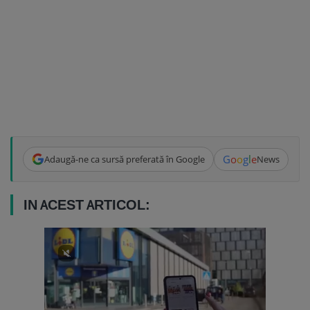
G
o
o
g
l
e
Adaugă-ne ca sursă preferată în Google
News
IN ACEST ARTICOL: