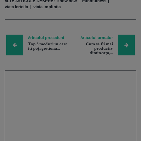
ALTE ARTICOLE DESPRE:
know how
mindfulness
viata fericita
viata implinita
Articolul precedent
Articolul urmator
Top 3 moduri în care
Cum să fii mai
îţi poţi gestiona...
productiv
dimineața,...