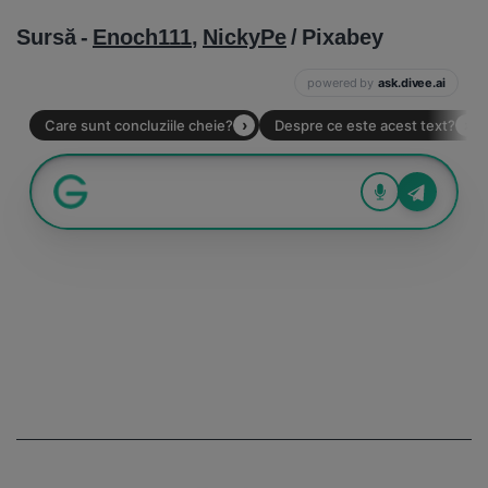
Sursă -
Enoch111
,
NickyPe
/ Pixabey