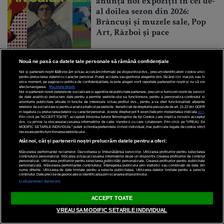
anunță noi expoziții în cel de-
al doilea sezon din 2026:
Brâncuși și muzele sale, Pop
Art, Război și pace
Nouă ne pasă ca datele tale personale să rămână confidențiale
21 Iulie 2026
Noi și partenerii noștri
610
stocăm și/sau accesăm informații pe dispozitivul dvs., precum identificatorii cookie unici
pentru prelucrarea datelor cu caracter personal. Puteți accepta sau gestiona alegerile dvs. făcând clic mai jos sau în
orice moment, pe pagina cu politica de confidențialitate. Aceste alegeri vor fi raportate partenerilor noștri și nu vă vor
afecta navigarea.
Mai multe detalii
Noi si partenerii nostri (retelele de socializare si agentiile de publicitate partenere, precum si furnizorii nostri de servicii
LIFESTYLE
de date analitice) prelucram date pentru a permite website-ului sa functioneze, pentru a personaliza continutul si
anunturile publicitare afisate in functie de interesele si/sau profilul dvs., pentru a va oferi functionalitati aferente
retelelor de socializare si pentru a analiza traficul pe website. Beneficiati de drepturile prevazute de art. 15-22 din GDPR
in legatura cu prelucrarea datelor cu caracter personal. Aceste drepturi pot fi exercitate prin modalitatea indicata
aici
.
Ce spune despre tine felul în
Prin click pe “ACCEPT TOATE”, acceptati folosirea tuturor Tehnologiilor de tip Cookie, care implica inclusiv acceptul
dvs. cu privire la stocarea/accesarea informatiilor de catre Vendor-ii cu care colaboram. Prin click pe “VREAU SA
care îți bei cafeaua dimineața,
MODIFIC SETARILE INDIVIDUAL” puteti schimba preferintele in mod individual, mai putin cele legate de cookie strict
necesare pentru functionarea website-ului.
potrivit psihologilor
Atât noi, cât și partenerii noștri prelucrăm datele pentru a oferi:
Măsurarea performanței reclamelor. Dezvoltarea și îmbunătățirea serviciilor. Utilizarea profilurilor pentru selectarea
conținutului personalizat. Stocarea și/sau accesarea informațiilor de pe un dispozitiv. Crearea profilurilor de conținut
personalizat. Utilizarea profilurilor pentru selectarea publicității personalizate. Crearea profilurilor pentru publicitate
personalizată. Măsurarea performanței conținutului. Înțelegerea publicului prin statistici sau combinații de date din
surse diferite. Utilizarea de date limitate pentru a selecta publicitatea. Utilizarea datelor limitate pentru a selecta
conținutul. Date precise de geolocație și identificarea prin scanarea dispozitivului.
Listă parteneri (furnizori)
20 Iulie 2026
ACCEPT TOATE
VREAU SA MODIFIC SETARILE INDIVIDUAL