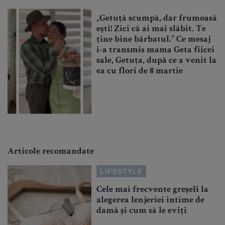
„Getuță scumpă, dar frumoasă
ești! Zici că ai mai slăbit. Te
ține bine bărbatul.” Ce mesaj
i-a transmis mama Geta fiicei
sale, Getuța, după ce a venit la
ea cu flori de 8 martie
Articole recomandate
LIFESTYLE
Cele mai frecvente greșeli la
alegerea lenjeriei intime de
damă și cum să le eviți