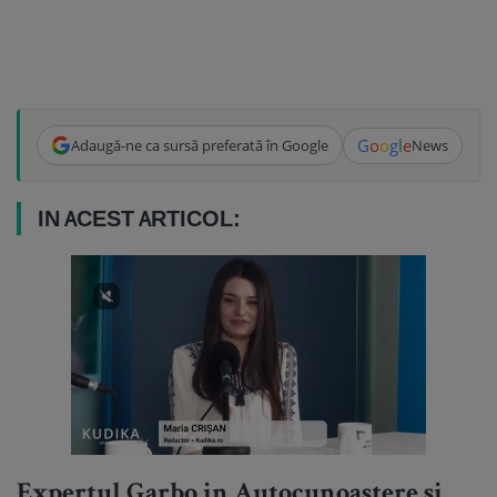
G
o
o
g
l
e
Adaugă-ne ca sursă preferată în Google
News
IN ACEST ARTICOL:
Expertul Garbo in Autocunoastere si