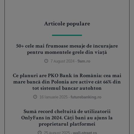
Articole populare
50+ cele mai frumoase mesaje de încurajare
pentru momentele grele din viață
7 August 2024 -
9am.ro
Ce planuri are PKO Bank în România: cea mai
mare bancă din Polonia are active cât 66% din
tot sistemul bancar autohton
16 Ianuarie 2025 -
futurebanking.ro
Sumă record cheltuită de utilizatorii
OnlyFans în 2024. Câți bani au ajuns la
proprietarul platformei
25 August 2025 -
wall-street.ro