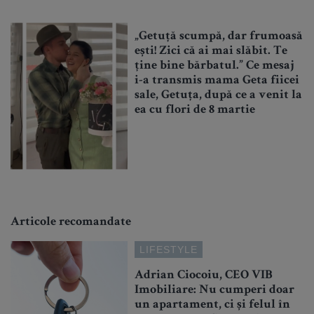
„Getuță scumpă, dar frumoasă
ești! Zici că ai mai slăbit. Te
ține bine bărbatul.” Ce mesaj
i-a transmis mama Geta fiicei
sale, Getuța, după ce a venit la
ea cu flori de 8 martie
Articole recomandate
LIFESTYLE
Adrian Ciocoiu, CEO VIB
Imobiliare: Nu cumperi doar
un apartament, ci și felul în