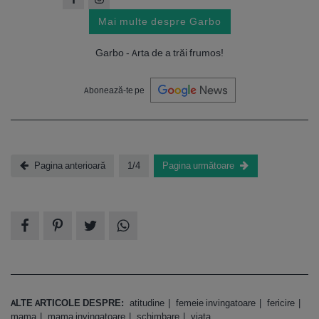
Mai multe despre Garbo
Garbo - Arta de a trăi frumos!
Abonează-te pe
Pagina anterioară
1/4
Pagina următoare
ALTE ARTICOLE DESPRE:
atitudine
femeie invingatoare
fericire
mama
mama invingatoare
schimbare
viata