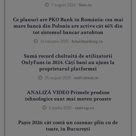
7 August 2024 -
9am.ro
Ce planuri are PKO Bank în România: cea mai
mare bancă din Polonia are active cât 66% din
tot sistemul bancar autohton
16 Ianuarie 2025 -
futurebanking.ro
Sumă record cheltuită de utilizatorii
OnlyFans în 2024. Câți bani au ajuns la
proprietarul platformei
25 August 2025 -
wall-street.ro
ANALIZĂ VIDEO Primele produse
tehnologice sunt mai mereu proaste
6 Aprilie 2026 -
start-up.ro
Paște 2026: cât costă un cozonac plin cu de
toate, în București