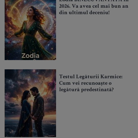
Zodia BINECUVÂNTATĂ în
2026. Va avea cel mai bun an
din ultimul deceniu!
Testul Legăturii Karmice:
Cum vei recunoaște o
legătură predestinată?