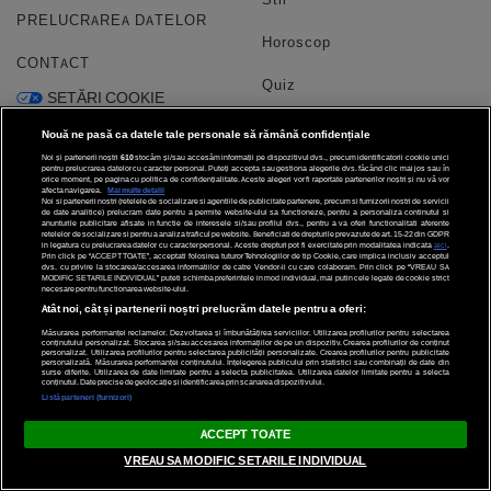
PRELUCRAREA DATELOR
Horoscop
CONTACT
Quiz
SETĂRI COOKIE
Echipa
Nouă ne pasă ca datele tale personale să rămână confidențiale
Noi și partenerii noștri
610
stocăm și/sau accesăm informații pe dispozitivul dvs., precum identificatorii cookie unici
Video
pentru prelucrarea datelor cu caracter personal. Puteți accepta sau gestiona alegerile dvs. făcând clic mai jos sau în
orice moment, pe pagina cu politica de confidențialitate. Aceste alegeri vor fi raportate partenerilor noștri și nu vă vor
afecta navigarea.
Mai multe detalii
Noi si partenerii nostri (retelele de socializare si agentiile de publicitate partenere, precum si furnizorii nostri de servicii
de date analitice) prelucram date pentru a permite website-ului sa functioneze, pentru a personaliza continutul si
anunturile publicitare afisate in functie de interesele si/sau profilul dvs., pentru a va oferi functionalitati aferente
retelelor de socializare si pentru a analiza traficul pe website. Beneficiati de drepturile prevazute de art. 15-22 din GDPR
Diverse
Social Media
in legatura cu prelucrarea datelor cu caracter personal. Aceste drepturi pot fi exercitate prin modalitatea indicata
aici
.
Prin click pe “ACCEPT TOATE”, acceptati folosirea tuturor Tehnologiilor de tip Cookie, care implica inclusiv acceptul
dvs. cu privire la stocarea/accesarea informatiilor de catre Vendor-ii cu care colaboram. Prin click pe “VREAU SA
MODIFIC SETARILE INDIVIDUAL” puteti schimba preferintele in mod individual, mai putin cele legate de cookie strict
necesare pentru functionarea website-ului.
TESTELE GARBO
Atât noi, cât și partenerii noștri prelucrăm datele pentru a oferi:
Măsurarea performanței reclamelor. Dezvoltarea și îmbunătățirea serviciilor. Utilizarea profilurilor pentru selectarea
HOROSCOP
conținutului personalizat. Stocarea și/sau accesarea informațiilor de pe un dispozitiv. Crearea profilurilor de conținut
personalizat. Utilizarea profilurilor pentru selectarea publicității personalizate. Crearea profilurilor pentru publicitate
personalizată. Măsurarea performanței conținutului. Înțelegerea publicului prin statistici sau combinații de date din
surse diferite. Utilizarea de date limitate pentru a selecta publicitatea. Utilizarea datelor limitate pentru a selecta
conținutul. Date precise de geolocație și identificarea prin scanarea dispozitivului.
HOROSCOPUL IUBIRII
Listă parteneri (furnizori)
© 2026 Internet Corp SRL
FORUMURI
ACCEPT TOATE
Toate drepturile rezervate
VREAU SA MODIFIC SETARILE INDIVIDUAL
TRATAMENTE NATURISTE