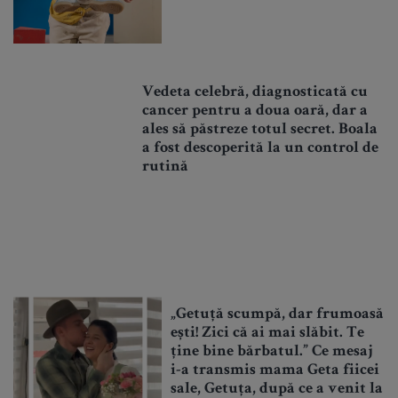
Vedeta celebră, diagnosticată cu
cancer pentru a doua oară, dar a
ales să păstreze totul secret. Boala
a fost descoperită la un control de
rutină
„Getuță scumpă, dar frumoasă
ești! Zici că ai mai slăbit. Te
ține bine bărbatul.” Ce mesaj
i-a transmis mama Geta fiicei
sale, Getuța, după ce a venit la