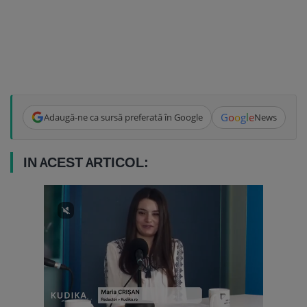
G
o
o
g
l
e
Adaugă-ne ca sursă preferată în Google
News
IN ACEST ARTICOL: