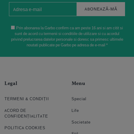
ABONEAZĂ-MĂ
Prin abonarea la Garbo confirm ca am peste 16 ani si am citit si
sunt de acord cu termenii si conditiile de utilizare si cu acordul
privind prelucrarea datelor personale si doresc sa primesc ultimele
noutati publicate pe Garbo pe adresa de e-mail *
Legal
Menu
TERMENI & CONDIȚII
Special
ACORD DE
Life
CONFIDENȚIALITATE
Societate
POLITICA COOKIES
Stil