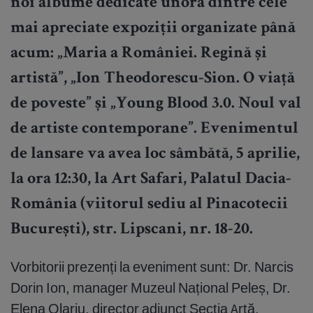
noi albume dedicate unora dintre cele
mai apreciate expoziții organizate până
acum: „Maria a României. Regină și
artistă”, „Ion Theodorescu-Sion. O viață
de poveste” și „Young Blood 3.0. Noul val
de artiste contemporane”. Evenimentul
de lansare va avea loc sâmbătă, 5 aprilie,
la ora 12:30, la Art Safari, Palatul Dacia-
România (viitorul sediu al Pinacotecii
București), str. Lipscani, nr. 18-20.
Vorbitorii prezenți la eveniment sunt: Dr. Narcis
Dorin Ion, manager Muzeul Național Peleș, Dr.
Elena Olariu, director adjunct Secția Artă,