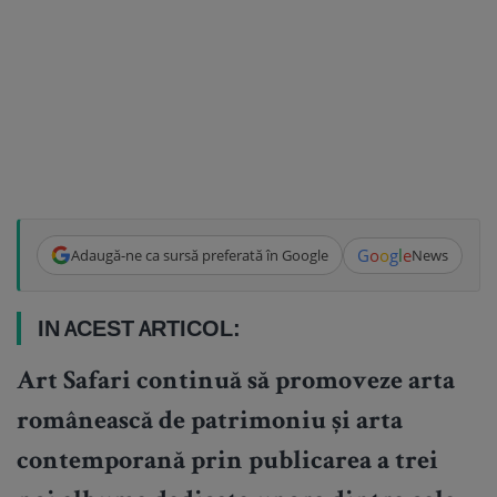
G
o
o
g
l
e
Adaugă-ne ca sursă preferată în Google
News
IN ACEST ARTICOL:
Art Safari continuă să promoveze arta
românească de patrimoniu și arta
contemporană prin publicarea a trei