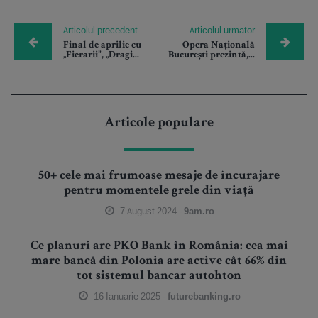
Articolul precedent
Articolul urmator
Final de aprilie cu
Opera Națională
„Fierarii”, „Dragi...
București prezintă,...
Articole populare
50+ cele mai frumoase mesaje de încurajare
pentru momentele grele din viață
7 August 2024 -
9am.ro
Ce planuri are PKO Bank în România: cea mai
mare bancă din Polonia are active cât 66% din
tot sistemul bancar autohton
16 Ianuarie 2025 -
futurebanking.ro