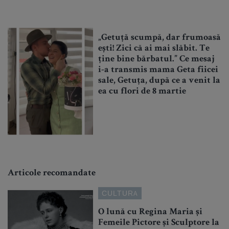
„Getuță scumpă, dar frumoasă
ești! Zici că ai mai slăbit. Te
ține bine bărbatul.” Ce mesaj
i-a transmis mama Geta fiicei
sale, Getuța, după ce a venit la
ea cu flori de 8 martie
Articole recomandate
CULTURA
O lună cu Regina Maria și
Femeile Pictore și Sculptore la